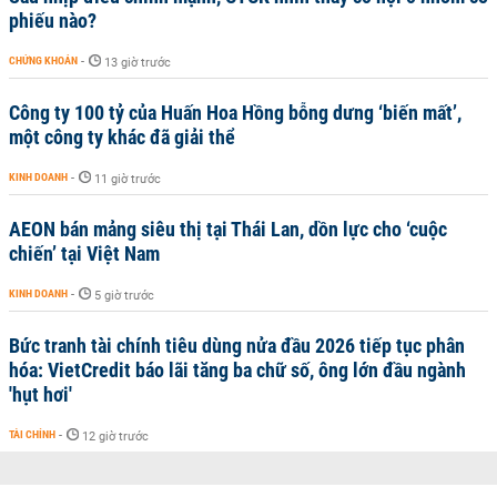
phiếu nào?
CHỨNG KHOÁN
-
13 giờ trước
Công ty 100 tỷ của Huấn Hoa Hồng bỗng dưng ‘biến mất’,
một công ty khác đã giải thể
KINH DOANH
-
11 giờ trước
AEON bán mảng siêu thị tại Thái Lan, dồn lực cho ‘cuộc
chiến’ tại Việt Nam
KINH DOANH
-
5 giờ trước
Bức tranh tài chính tiêu dùng nửa đầu 2026 tiếp tục phân
hóa: VietCredit báo lãi tăng ba chữ số, ông lớn đầu ngành
'hụt hơi'
TÀI CHÍNH
-
12 giờ trước