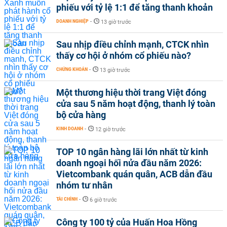
phiếu với tỷ lệ 1:1 để tăng thanh khoản
DOANH NGHIỆP
-
13 giờ trước
Sau nhịp điều chỉnh mạnh, CTCK nhìn
thấy cơ hội ở nhóm cổ phiếu nào?
CHỨNG KHOÁN
-
13 giờ trước
Một thương hiệu thời trang Việt đóng
cửa sau 5 năm hoạt động, thanh lý toàn
bộ cửa hàng
KINH DOANH
-
12 giờ trước
TOP 10 ngân hàng lãi lớn nhất từ kinh
doanh ngoại hối nửa đầu năm 2026:
Vietcombank quán quân, ACB dẫn đầu
nhóm tư nhân
TÀI CHÍNH
-
6 giờ trước
Công ty 100 tỷ của Huấn Hoa Hồng