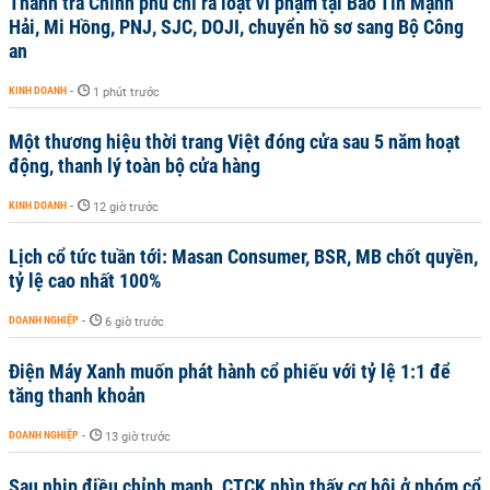
Thanh tra Chính phủ chỉ ra loạt vi phạm tại Bảo Tín Mạnh
Hải, Mi Hồng, PNJ, SJC, DOJI, chuyển hồ sơ sang Bộ Công
an
KINH DOANH
-
1 phút trước
Một thương hiệu thời trang Việt đóng cửa sau 5 năm hoạt
động, thanh lý toàn bộ cửa hàng
KINH DOANH
-
12 giờ trước
Lịch cổ tức tuần tới: Masan Consumer, BSR, MB chốt quyền,
tỷ lệ cao nhất 100%
DOANH NGHIỆP
-
6 giờ trước
Điện Máy Xanh muốn phát hành cổ phiếu với tỷ lệ 1:1 để
tăng thanh khoản
DOANH NGHIỆP
-
13 giờ trước
Sau nhịp điều chỉnh mạnh, CTCK nhìn thấy cơ hội ở nhóm cổ