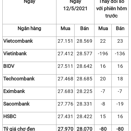
Ngày
Ngày
Thay đổi so
12/5/2021
với phiên hôm
trước
Ngân hàng
Mua
Bán
Mua
Bán
Vietcombank
27.151
28.569
22
23
Vietinbank
27.412
28.577
-196
-136
BIDV
27.511
28.642
16
16
Techcombank
27.468
28.685
20
18
Eximbank
27.683
28.225
-7
-7
Sacombank
27.776
28.331
-8
-19
HSBC
27.431
28.422
15
16
Tỷ giá chợ đen
27.970
28.070
-80
-80