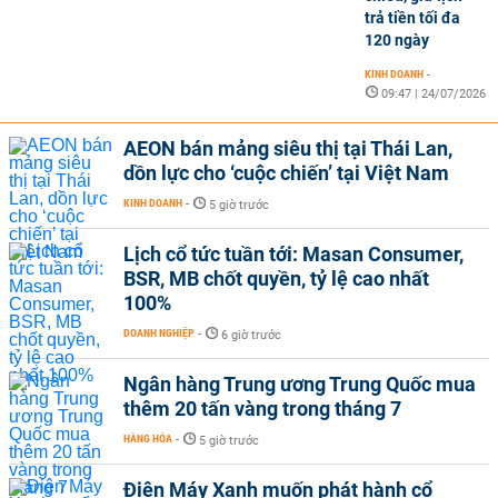
trả tiền tối đa
120 ngày
KINH DOANH
-
09:47 | 24/07/2026
AEON bán mảng siêu thị tại Thái Lan,
dồn lực cho ‘cuộc chiến’ tại Việt Nam
KINH DOANH
-
5 giờ trước
Lịch cổ tức tuần tới: Masan Consumer,
BSR, MB chốt quyền, tỷ lệ cao nhất
100%
DOANH NGHIỆP
-
6 giờ trước
Ngân hàng Trung ương Trung Quốc mua
thêm 20 tấn vàng trong tháng 7
HÀNG HÓA
-
5 giờ trước
Điện Máy Xanh muốn phát hành cổ