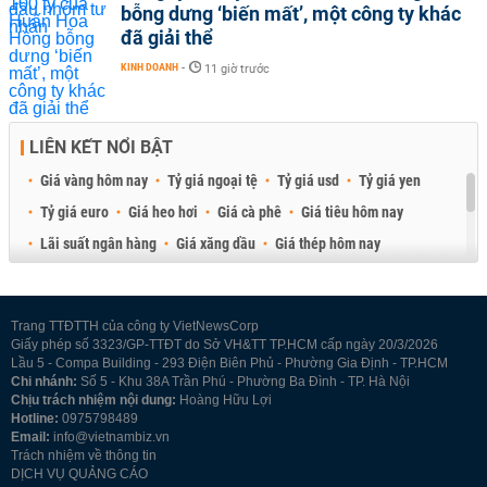
bỗng dưng ‘biến mất’, một công ty khác
đã giải thể
KINH DOANH
-
11 giờ trước
LIÊN KẾT NỔI BẬT
Giá vàng hôm nay
Tỷ giá ngoại tệ
Tỷ giá usd
Tỷ giá yen
Tỷ giá euro
Giá heo hơi
Giá cà phê
Giá tiêu hôm nay
Lãi suất ngân hàng
Giá xăng dầu
Giá thép hôm nay
Giá sầu riêng
Giá thịt heo
Giá gạo
Giá cao su
Best Retail Brokers
Diễn đàn đầu tư Việt Nam 2026
Trang TTĐTTH của công ty VietNewsCorp
Giấy phép số 3323/GP-TTĐT do Sở VH&TT TP.HCM cấp ngày 20/3/2026
Lầu 5 - Compa Building - 293 Điện Biên Phủ - Phường Gia Định - TP.HCM
Chi nhánh:
Số 5 - Khu 38A Trần Phú - Phường Ba Đình - TP. Hà Nội
Chịu trách nhiệm nội dung:
Hoàng Hữu Lợi
Hotline:
0975798489
Email:
info@vietnambiz.vn
Trách nhiệm về thông tin
DỊCH VỤ QUẢNG CÁO