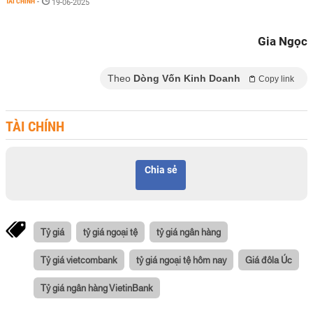
TÀI CHÍNH
-
19-06-2025
Gia Ngọc
Theo
Dòng Vốn Kinh Doanh
Copy link
TÀI CHÍNH
Chia sẻ
Tỷ giá
tỷ giá ngoại tệ
tỷ giá ngân hàng
Tỷ giá vietcombank
tỷ giá ngoại tệ hôm nay
Giá đôla Úc
Tỷ giá ngân hàng VietinBank