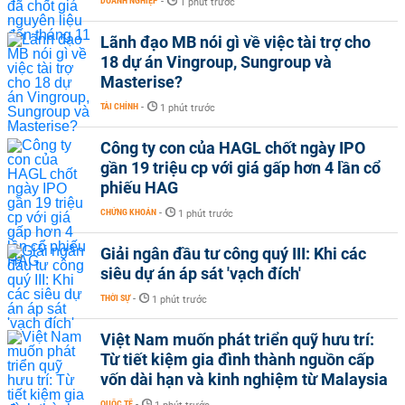
DOANH NGHIỆP
-
1 phút trước
Lãnh đạo MB nói gì về việc tài trợ cho
18 dự án Vingroup, Sungroup và
Masterise?
TÀI CHÍNH
-
1 phút trước
Công ty con của HAGL chốt ngày IPO
gần 19 triệu cp với giá gấp hơn 4 lần cổ
phiếu HAG
CHỨNG KHOÁN
-
1 phút trước
Giải ngân đầu tư công quý III: Khi các
siêu dự án áp sát 'vạch đích'
THỜI SỰ
-
1 phút trước
Việt Nam muốn phát triển quỹ hưu trí:
Từ tiết kiệm gia đình thành nguồn cấp
vốn dài hạn và kinh nghiệm từ Malaysia
QUỐC TẾ
-