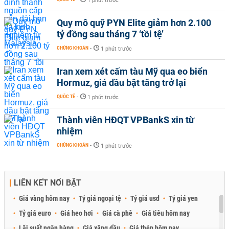
1 phút trước
Quy mô quỹ PYN Elite giảm hơn 2.100
tỷ đồng sau tháng 7 ‘tồi tệ’
CHỨNG KHOÁN
-
1 phút trước
Iran xem xét cấm tàu Mỹ qua eo biển
Hormuz, giá dầu bật tăng trở lại
QUỐC TẾ
-
1 phút trước
Thành viên HĐQT VPBankS xin từ
nhiệm
CHỨNG KHOÁN
-
1 phút trước
LIÊN KẾT NỔI BẬT
Giá vàng hôm nay
Tỷ giá ngoại tệ
Tỷ giá usd
Tỷ giá yen
Tỷ giá euro
Giá heo hơi
Giá cà phê
Giá tiêu hôm nay
Lãi suất ngân hàng
Giá xăng dầu
Giá thép hôm nay