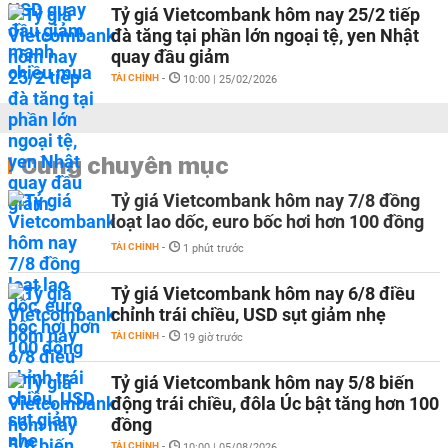
Tỷ giá Vietcombank hôm nay 25/2 tiếp
đà tăng tại phần lớn ngoại tệ, yen Nhật
quay đầu giảm
TÀI CHÍNH
-
10:00 | 25/02/2026
Cùng chuyên mục
Tỷ giá Vietcombank hôm nay 7/8 đồng
loạt lao dốc, euro bốc hơi hơn 100 đồng
TÀI CHÍNH
-
1 phút trước
Tỷ giá Vietcombank hôm nay 6/8 điều
chỉnh trái chiều, USD sụt giảm nhẹ
TÀI CHÍNH
-
19 giờ trước
Tỷ giá Vietcombank hôm nay 5/8 biến
động trái chiều, đôla Úc bật tăng hơn 100
đồng
TÀI CHÍNH
-
10:00 | 05/08/2026