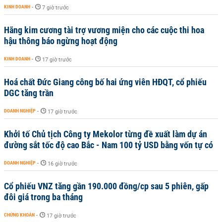
KINH DOANH
-
7 giờ trước
Hãng kim cương tài trợ vương miện cho các cuộc thi hoa
hậu thông báo ngừng hoạt động
KINH DOANH
-
17 giờ trước
Hoá chất Đức Giang công bố hai ứng viên HĐQT, cổ phiếu
DGC tăng trần
DOANH NGHIỆP
-
17 giờ trước
Khởi tố Chủ tịch Công ty Mekolor từng đề xuất làm dự án
đường sắt tốc độ cao Bắc - Nam 100 tỷ USD bằng vốn tự có
DOANH NGHIỆP
-
16 giờ trước
Cổ phiếu VNZ tăng gần 190.000 đồng/cp sau 5 phiên, gấp
đôi giá trong ba tháng
CHỨNG KHOÁN
-
17 giờ trước