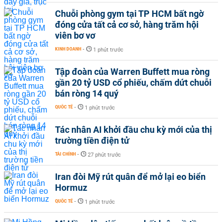
Chuỗi phòng gym tại TP HCM bất ngờ
đóng cửa tất cả cơ sở, hàng trăm hội
viên bơ vơ
KINH DOANH
-
1 phút trước
Tập đoàn của Warren Buffett mua ròng
gần 20 tỷ USD cổ phiếu, chấm dứt chuỗi
bán ròng 14 quý
QUỐC TẾ
-
1 phút trước
Tác nhân AI khởi đầu chu kỳ mới của thị
trường tiền điện tử
TÀI CHÍNH
-
27 phút trước
Iran đòi Mỹ rút quân để mở lại eo biển
Hormuz
QUỐC TẾ
-
1 phút trước