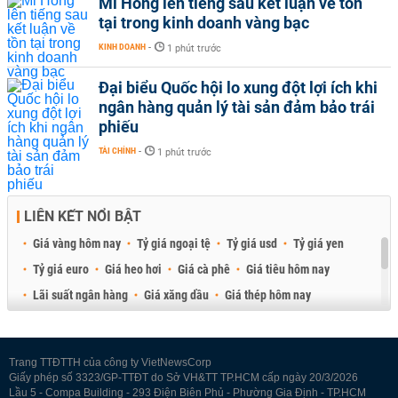
Mi Hồng lên tiếng sau kết luận về tồn
tại trong kinh doanh vàng bạc
KINH DOANH
-
1 phút trước
Đại biểu Quốc hội lo xung đột lợi ích khi
ngân hàng quản lý tài sản đảm bảo trái
phiếu
TÀI CHÍNH
-
1 phút trước
LIÊN KẾT NỔI BẬT
Giá vàng hôm nay
Tỷ giá ngoại tệ
Tỷ giá usd
Tỷ giá yen
Tỷ giá euro
Giá heo hơi
Giá cà phê
Giá tiêu hôm nay
Lãi suất ngân hàng
Giá xăng dầu
Giá thép hôm nay
Giá sầu riêng
Giá thịt heo
Giá gạo
Giá cao su
Best Retail Brokers
Diễn đàn đầu tư Việt Nam 2026
Trang TTĐTTH của công ty VietNewsCorp
Giấy phép số 3323/GP-TTĐT do Sở VH&TT TP.HCM cấp ngày 20/3/2026
Lầu 5 - Compa Building - 293 Điện Biên Phủ - Phường Gia Định - TP.HCM