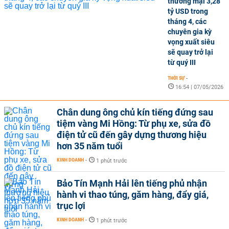
thương mại 3,28
tỷ USD trong
tháng 4, các
chuyên gia kỳ
vọng xuất siêu
sẽ quay trở lại
từ quý III
THỜI SỰ
-
16:54 | 07/05/2026
Chân dung ông chủ kín tiếng đứng sau
tiệm vàng Mi Hồng: Từ phụ xe, sửa đồ
điện tử cũ đến gây dựng thương hiệu
hơn 35 năm tuổi
KINH DOANH
-
1 phút trước
Bảo Tín Mạnh Hải lên tiếng phủ nhận
hành vi thao túng, găm hàng, đẩy giá,
trục lợi
KINH DOANH
-
1 phút trước