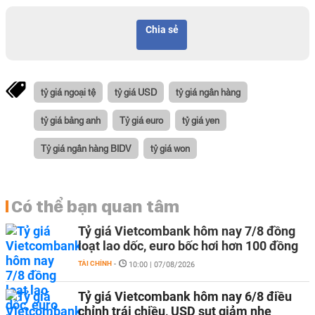
Chia sẻ
tỷ giá ngoại tệ
tỷ giá USD
tỷ giá ngân hàng
tỷ giá bảng anh
Tỷ giá euro
tỷ giá yen
Tỷ giá ngân hàng BIDV
tỷ giá won
Có thể bạn quan tâm
Tỷ giá Vietcombank hôm nay 7/8 đồng
loạt lao dốc, euro bốc hơi hơn 100 đồng
TÀI CHÍNH
-
10:00 | 07/08/2026
Tỷ giá Vietcombank hôm nay 6/8 điều
chỉnh trái chiều, USD sụt giảm nhẹ