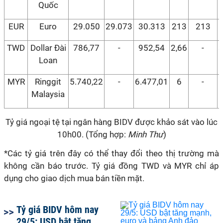
Quốc
EUR
Euro
29.050
29.073
30.313
213
213
TWD
Dollar Đài
786,77
-
952,54
2,66
-
3
Loan
MYR
Ringgit
5.740,22
-
6.477,01
6
-
Malaysia
Tỷ giá ngoại tệ tại ngân hàng BIDV được khảo sát vào lúc
10h00. (Tổng hợp:
Minh Thư
)
*Các tỷ giá trên đây có thể thay đổi theo thị trường mà
không cần báo trước. Tỷ giá đồng TWD và MYR chỉ áp
dụng cho giao dịch mua bán tiền mặt.
Tỷ giá BIDV hôm nay
29/5: USD bật tăng