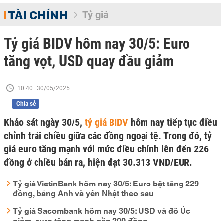
TÀI CHÍNH
Tỷ giá
Tỷ giá BIDV hôm nay 30/5: Euro
tăng vọt, USD quay đầu giảm
10:40 | 30/05/2025
Chia sẻ
Khảo sát ngày 30/5,
tỷ giá BIDV
hôm nay tiếp tục điều
chỉnh trái chiều giữa các đồng ngoại tệ. Trong đó, tỷ
giá euro tăng mạnh với mức điều chỉnh lên đến 226
đồng ở chiều bán ra, hiện đạt 30.313 VND/EUR.
Tỷ giá VietinBank hôm nay 30/5: Euro bật tăng 229
đồng, bảng Anh và yên Nhật theo sau
Tỷ giá Sacombank hôm nay 30/5: USD và đô Úc
giảm, euro tăng mạnh gần 200 đồng