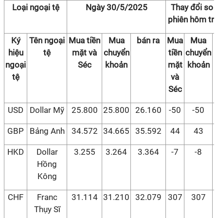
Loại ngoại tệ
Ngày 30/5/2025
Thay đổi so 
phiên hôm tr
Ký
Tên ngoại
Mua tiền
Mua
bán ra
Mua
Mua
hiệu
tệ
mặt và
chuyển
tiền
chuyển
ngoại
Séc
khoản
mặt
khoản
tệ
và
Séc
USD
Dollar Mỹ
25.800
25.800
26.160
-50
-50
GBP
Bảng Anh
34.572
34.665
35.592
44
43
HKD
Dollar
3.255
3.264
3.364
-7
-8
Hồng
Kông
CHF
Franc
31.114
31.210
32.079
307
307
Thụy Sĩ