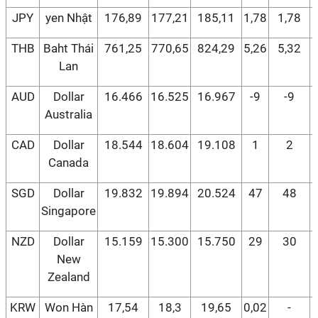
JPY
yen Nhật
176,89
177,21
185,11
1,78
1,78
1
THB
Baht Thái
761,25
770,65
824,29
5,26
5,32
5
Lan
AUD
Dollar
16.466
16.525
16.967
-9
-9
Australia
CAD
Dollar
18.544
18.604
19.108
1
2
Canada
SGD
Dollar
19.832
19.894
20.524
47
48
Singapore
NZD
Dollar
15.159
15.300
15.750
29
30
New
Zealand
KRW
Won Hàn
17,54
18,3
19,65
0,02
-
0