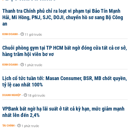
Thanh tra Chính phủ chỉ ra loạt vi phạm tại Bảo Tín Mạnh
Hải, Mi Hồng, PNJ, SJC, DOJI, chuyển hồ sơ sang Bộ Công
an
KINH DOANH
-
11 giờ trước
Chuỗi phòng gym tại TP HCM bất ngờ đóng cửa tất cả cơ sở,
hàng trăm hội viên bơ vơ
KINH DOANH
-
1 phút trước
Lịch cổ tức tuần tới: Masan Consumer, BSR, MB chốt quyền,
tỷ lệ cao nhất 100%
DOANH NGHIỆP
-
18 giờ trước
VPBank bất ngờ hạ lãi suất ở tất cả kỳ hạn, mức giảm mạnh
nhất lên đến 2,4%
TÀI CHÍNH
-
1 phút trước