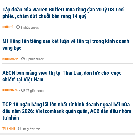
Tập đoàn của Warren Buffett mua ròng gần 20 tỷ USD cổ
phiếu, chấm dứt chuỗi bán ròng 14 quý
QUỐC TẾ
-
1 phút trước
Mi Hồng lên tiếng sau kết luận về tồn tại trong kinh doanh
vàng bạc
KINH DOANH
-
1 phút trước
AEON bán mảng siêu thị tại Thái Lan, dồn lực cho ‘cuộc
chiến’ tại Việt Nam
KINH DOANH
-
17 giờ trước
TOP 10 ngân hàng lãi lớn nhất từ kinh doanh ngoại hối nửa
đầu năm 2026: Vietcombank quán quân, ACB dẫn đầu nhóm
tư nhân
TÀI CHÍNH
-
18 giờ trước