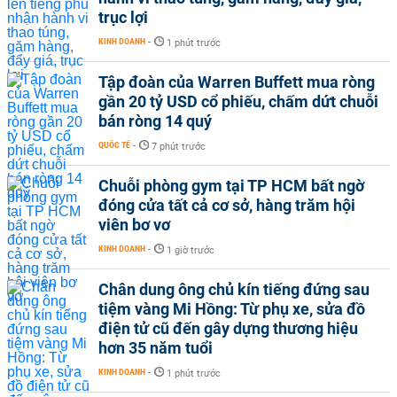
trục lợi
KINH DOANH
-
1 phút trước
Tập đoàn của Warren Buffett mua ròng
gần 20 tỷ USD cổ phiếu, chấm dứt chuỗi
bán ròng 14 quý
QUỐC TẾ
-
7 phút trước
Chuỗi phòng gym tại TP HCM bất ngờ
đóng cửa tất cả cơ sở, hàng trăm hội
viên bơ vơ
KINH DOANH
-
1 giờ trước
Chân dung ông chủ kín tiếng đứng sau
tiệm vàng Mi Hồng: Từ phụ xe, sửa đồ
điện tử cũ đến gây dựng thương hiệu
hơn 35 năm tuổi
KINH DOANH
-
1 phút trước