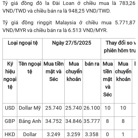
Tỷ giá đồng đô la Đài Loan ở chiều mua là 783,26
VND/TWD và chiều bán ra là 948,25 VND/TWD.
Tỷ giá đồng ringgit Malaysia ở chiều mua 5.771,87
VND/MYR và chiều bán ra là 6.513 VND/MYR.
Loại ngoại tệ
Ngày 27/5/2025
Thay đổi so v
phiên hôm trư
Ký
Tên ngoại
Mua tiền
Mua
bán ra
Mua
Mua
b
hiệu
tệ
mặt và
chuyển
tiền
chuyển
ngoại
Séc
khoản
mặt
khoản
tệ
và
Séc
USD
Dollar Mỹ
25.740
25.740
26.100
10
10
GBP
Bảng Anh
34.752
34.846
35.777
8
8
HKD
Dollar
3.249
3.259
3.358
0
1