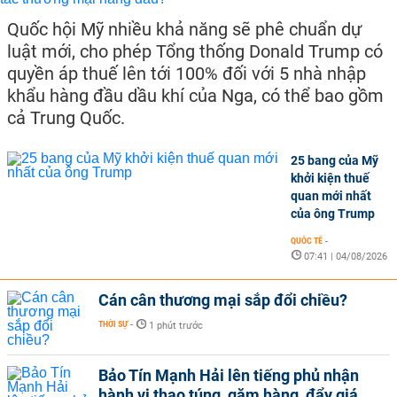
Quốc hội Mỹ nhiều khả năng sẽ phê chuẩn dự
luật mới, cho phép Tổng thống Donald Trump có
quyền áp thuế lên tới 100% đối với 5 nhà nhập
khẩu hàng đầu dầu khí của Nga, có thể bao gồm
cả Trung Quốc.
25 bang của Mỹ
khởi kiện thuế
quan mới nhất
của ông Trump
QUỐC TẾ
-
07:41 | 04/08/2026
Cán cân thương mại sắp đổi chiều?
THỜI SỰ
-
1 phút trước
Bảo Tín Mạnh Hải lên tiếng phủ nhận
hành vi thao túng, găm hàng, đẩy giá,