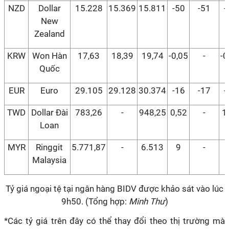
NZD
Dollar
15.228
15.369
15.811
-50
-51
-
New
Zealand
KRW
Won Hàn
17,63
18,39
19,74
-0,05
-
-0
Quốc
EUR
Euro
29.105
29.128
30.374
-16
-17
-
TWD
Dollar Đài
783,26
-
948,25
0,52
-
1
Loan
MYR
Ringgit
5.771,87
-
6.513
9
-
Malaysia
Tỷ giá ngoại tệ tại ngân hàng BIDV được khảo sát vào lúc
9h50. (Tổng hợp:
Minh Thư
)
*Các tỷ giá trên đây có thể thay đổi theo thị trường mà