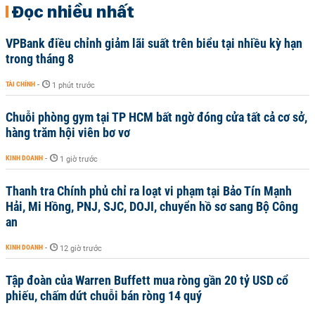
Đọc nhiều nhất
VPBank điều chỉnh giảm lãi suất trên biểu tại nhiều kỳ hạn
trong tháng 8
TÀI CHÍNH
-
1 phút trước
Chuỗi phòng gym tại TP HCM bất ngờ đóng cửa tất cả cơ sở,
hàng trăm hội viên bơ vơ
KINH DOANH
-
1 giờ trước
Thanh tra Chính phủ chỉ ra loạt vi phạm tại Bảo Tín Mạnh
Hải, Mi Hồng, PNJ, SJC, DOJI, chuyển hồ sơ sang Bộ Công
an
KINH DOANH
-
12 giờ trước
Tập đoàn của Warren Buffett mua ròng gần 20 tỷ USD cổ
phiếu, chấm dứt chuỗi bán ròng 14 quý