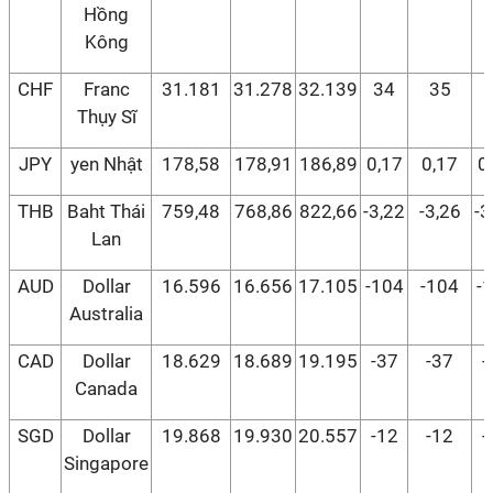
Hồng
Kông
CHF
Franc
31.181
31.278
32.139
34
35
Thụy Sĩ
JPY
yen Nhật
178,58
178,91
186,89
0,17
0,17
0
THB
Baht Thái
759,48
768,86
822,66
-3,22
-3,26
-3
Lan
AUD
Dollar
16.596
16.656
17.105
-104
-104
-
Australia
CAD
Dollar
18.629
18.689
19.195
-37
-37
-
Canada
SGD
Dollar
19.868
19.930
20.557
-12
-12
-
Singapore