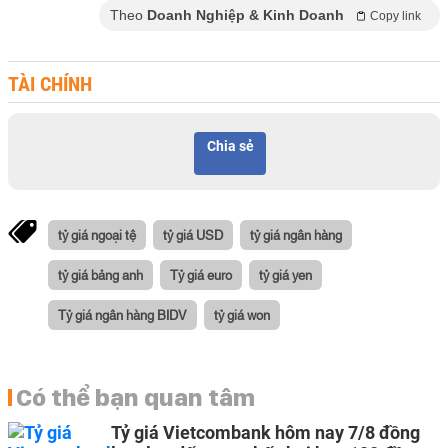
Theo
Doanh Nghiệp & Kinh Doanh
Copy link
TÀI CHÍNH
Chia sẻ
tỷ giá ngoại tệ
tỷ giá USD
tỷ giá ngân hàng
tỷ giá bảng anh
Tỷ giá euro
tỷ giá yen
Tỷ giá ngân hàng BIDV
tỷ giá won
Có thể bạn quan tâm
Tỷ giá Vietcombank hôm nay 7/8 đồng