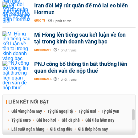
Iran đòi Mỹ rút quân để mở lại eo biển
Hormuz
QUỐC TẾ
-
1 phút trước
Mi Hồng lên tiếng sau kết luận về tồn
tại trong kinh doanh vàng bạc
KINH DOANH
-
1 phút trước
PNJ công bố thông tin bất thường liên
quan đến vấn đề nộp thuế
KINH DOANH
-
1 phút trước
LIÊN KẾT NỔI BẬT
Giá vàng hôm nay
Tỷ giá ngoại tệ
Tỷ giá usd
Tỷ giá yen
Tỷ giá euro
Giá heo hơi
Giá cà phê
Giá tiêu hôm nay
Lãi suất ngân hàng
Giá xăng dầu
Giá thép hôm nay