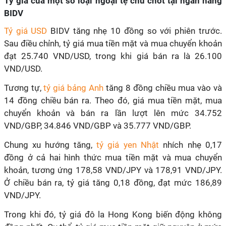
Tỷ giá của một số loại ngoại tệ chủ chốt tại ngân hàng
BIDV
Tỷ giá USD
BIDV tăng nhẹ 10 đồng so với phiên trước.
Sau điều chỉnh, tỷ giá mua tiền mặt và mua chuyển khoản
đạt 25.740 VND/USD, trong khi giá bán ra là 26.100
VND/USD.
Tương tự,
tỷ giá bảng Anh
tăng 8 đồng chiều mua vào và
14 đồng chiều bán ra. Theo đó, giá mua tiền mặt, mua
chuyển khoản và bán ra lần lượt lên mức 34.752
VND/GBP, 34.846 VND/GBP và 35.777 VND/GBP.
Chung xu hướng tăng,
tỷ giá yen Nhật
nhích nhẹ 0,17
đồng ở cả hai hình thức mua tiền mặt và mua chuyển
khoản, tương ứng 178,58 VND/JPY và 178,91 VND/JPY.
Ở chiều bán ra, tỷ giá tăng 0,18 đồng, đạt mức 186,89
VND/JPY.
Trong khi đó, tỷ giá đô la Hong Kong biến động không