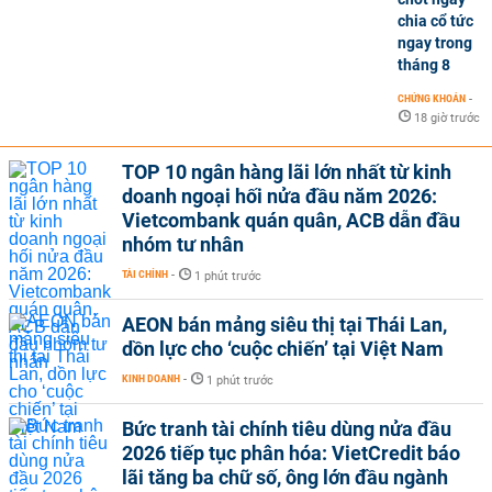
chia cổ tức
ngay trong
tháng 8
CHỨNG KHOÁN
-
18 giờ trước
TOP 10 ngân hàng lãi lớn nhất từ kinh
doanh ngoại hối nửa đầu năm 2026:
Vietcombank quán quân, ACB dẫn đầu
nhóm tư nhân
TÀI CHÍNH
-
1 phút trước
AEON bán mảng siêu thị tại Thái Lan,
dồn lực cho ‘cuộc chiến’ tại Việt Nam
KINH DOANH
-
1 phút trước
Bức tranh tài chính tiêu dùng nửa đầu
2026 tiếp tục phân hóa: VietCredit báo
lãi tăng ba chữ số, ông lớn đầu ngành