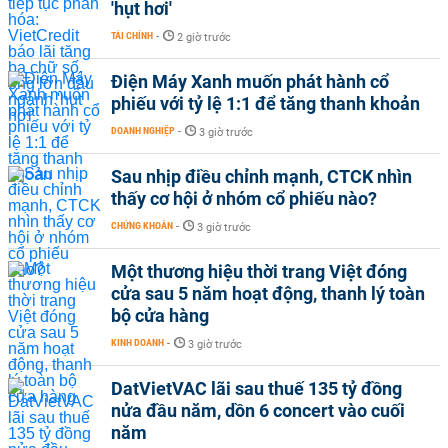
'hụt hơi'
TÀI CHÍNH
-
2 giờ trước
Điện Máy Xanh muốn phát hành cổ
phiếu với tỷ lệ 1:1 để tăng thanh khoản
DOANH NGHIỆP
-
3 giờ trước
Sau nhịp điều chỉnh mạnh, CTCK nhìn
thấy cơ hội ở nhóm cổ phiếu nào?
CHỨNG KHOÁN
-
3 giờ trước
Một thương hiệu thời trang Việt đóng
cửa sau 5 năm hoạt động, thanh lý toàn
bộ cửa hàng
KINH DOANH
-
3 giờ trước
DatVietVAC lãi sau thuế 135 tỷ đồng
nửa đầu năm, dồn 6 concert vào cuối
năm