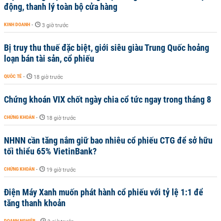
động, thanh lý toàn bộ cửa hàng
KINH DOANH
-
3 giờ trước
Bị truy thu thuế đặc biệt, giới siêu giàu Trung Quốc hoảng
loạn bán tài sản, cổ phiếu
QUỐC TẾ
-
18 giờ trước
Chứng khoán VIX chốt ngày chia cổ tức ngay trong tháng 8
CHỨNG KHOÁN
-
18 giờ trước
NHNN cần tăng nắm giữ bao nhiêu cổ phiếu CTG để sở hữu
tối thiểu 65% VietinBank?
CHỨNG KHOÁN
-
19 giờ trước
Điện Máy Xanh muốn phát hành cổ phiếu với tỷ lệ 1:1 để
tăng thanh khoản
DOANH NGHIỆP