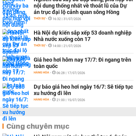
nội dung thống nhất về thoát lũ của Dự
án trục đại lộ cảnh quan sông Hồng
THỜI SỰ
-
16:32 | 31/07/2026
Hà Nội dự kiến sắp xếp 53 doanh nghiệp
Nhà nước xuống còn 17
THỜI SỰ
-
14:00 | 21/07/2026
Giá heo hơi hôm nay 17/7: Đi ngang trên
toàn quốc
HÀNG HÓA
-
06:28 | 17/07/2026
Dự báo giá heo hơi ngày 16/7: Sẽ tiếp tục
xu hướng đi lên
HÀNG HÓA
-
21:00 | 15/07/2026
Cùng chuyên mục