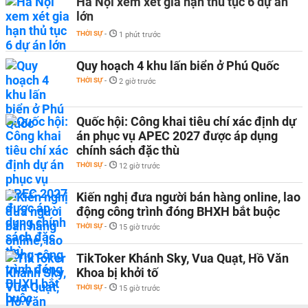
Hà Nội xem xét gia hạn thủ tục 6 dự án
lớn
THỜI SỰ
-
1 phút trước
Quy hoạch 4 khu lấn biển ở Phú Quốc
THỜI SỰ
-
2 giờ trước
Quốc hội: Công khai tiêu chí xác định dự
án phục vụ APEC 2027 được áp dụng
chính sách đặc thù
THỜI SỰ
-
12 giờ trước
Kiến nghị đưa người bán hàng online, lao
động công trình đóng BHXH bắt buộc
THỜI SỰ
-
15 giờ trước
TikToker Khánh Sky, Vua Quạt, Hồ Văn
Khoa bị khởi tố
THỜI SỰ
-
15 giờ trước