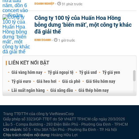
DOANH NGHIỆP
-
31 phút trước
Công ty 100 tỷ của Huấn Hoa Hồng
bỗng dưng ‘biến mất’, một công ty khác
đã giải thể
KINH DOANH
-
1 giờ trước
LIÊN KẾT NỔI BẬT
Giá vàng hôm nay
Tỷ giá ngoại tệ
Tỷ giá usd
Tỷ giá yen
Tỷ giá euro
Giá heo hơi
Giá cà phê
Giá tiêu hôm nay
Lãi suất ngân hàng
Giá xăng dầu
Giá thép hôm nay
Giá sầu riêng
Giá thịt heo
Giá gạo
Giá cao su
Best Retail Brokers
Diễn đàn đầu tư Việt Nam 2026
Trang TTĐTTH của công ty VietNewsCorp
Giấy phép số 3323/GP-TTĐT do Sở VH&TT TP.HCM cấp ngày 20/3/2026
Lầu 5 - Compa Building - 293 Điện Biên Phủ - Phường Gia Định - TP.HCM
Chi nhánh:
Số 5 - Khu 38A Trần Phú - Phường Ba Đình - TP. Hà Nội
Chịu trách nhiệm nội dung:
Hoàng Hữu Lợi