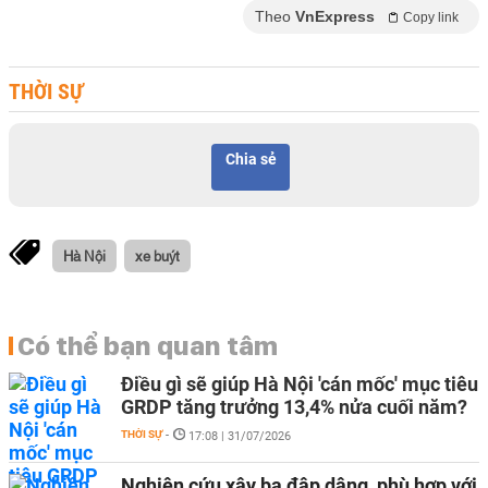
Theo
VnExpress
Copy link
THỜI SỰ
Chia sẻ
Hà Nội
xe buýt
Có thể bạn quan tâm
Điều gì sẽ giúp Hà Nội 'cán mốc' mục tiêu
GRDP tăng trưởng 13,4% nửa cuối năm?
THỜI SỰ
-
17:08 | 31/07/2026
Nghiên cứu xây ba đập dâng, phù hợp với