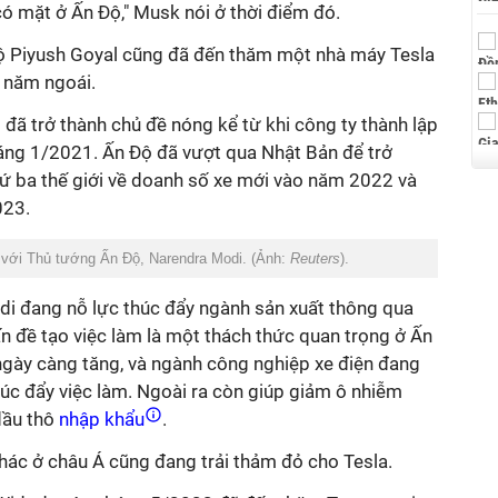
 có mặt ở Ấn Độ," Musk nói ở thời điểm đó.
 Piyush Goyal cũng đã đến thăm một nhà máy Tesla
1 năm ngoái.
 đã trở thành chủ đề nóng kể từ khi công ty thành lập
áng 1/2021. Ấn Độ đã vượt qua Nhật Bản để trở
thứ ba thế giới về doanh số xe mới vào năm 2022 và
023.
với Thủ tướng Ấn Độ, Narendra Modi. (Ảnh:
Reuters
).
i đang nỗ lực thúc đẩy ngành sản xuất thông qua
Vấn đề tạo việc làm là một thách thức quan trọng ở Ấn
gày càng tăng, và ngành công nghiệp xe điện đang
úc đẩy việc làm. Ngoài ra còn giúp giảm ô nhiễm
dầu thô
nhập khẩu
.
hác ở châu Á cũng đang trải thảm đỏ cho Tesla.