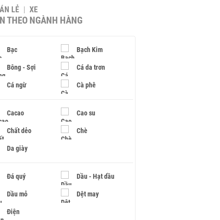
BÁN LẺ
XE
IN THEO NGÀNH HÀNG
Bạc
Bạch Kim
Bông - Sợi
Cá da trơn
Cá ngừ
Cà phê
Cacao
Cao su
Chất dẻo
Chè
Da giày
Đá quý
Dầu - Hạt dầu
Dầu mỏ
Dệt may
Điện