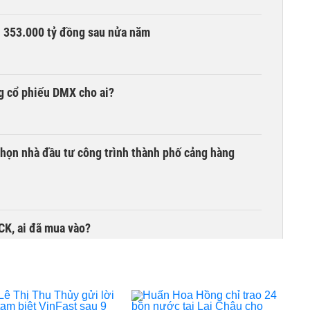
ần 353.000 tỷ đồng sau nửa năm
g cổ phiếu DMX cho ai?
chọn nhà đầu tư công trình thành phố cảng hàng
TCK, ai đã mua vào?
ine, lao động công trình đóng BHXH bắt buộc