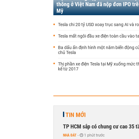
thông ở Việt Nam đã nộp đơn IPO trê
Mỹ
Tesla chi 20 tỷ USD xoay trục sang AI và r
Tesla mất ngôi đầu xe điện toàn cầu vào t
Ba dấu ấn định hình một năm biến động c
chủ Tesla
Thị phần xe điện Tesla tại Mỹ xuống mức 
kể từ 2017
TIN MỚI
TP HCM sắp có chung cư cao 35 tầ
NHÀ ĐẤT
-
1 phút trước