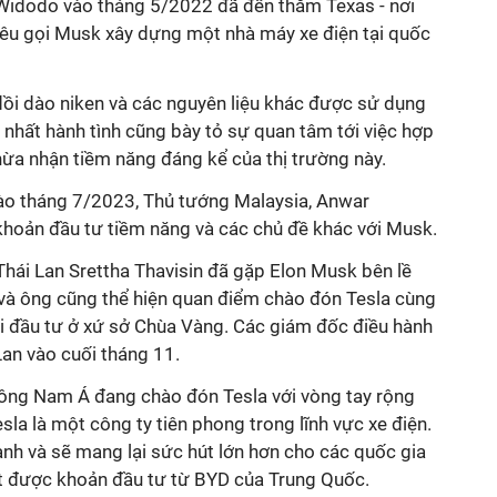
Widodo vào tháng 5/2022 đã đến thăm Texas - nơi
 kêu gọi Musk xây dựng một nhà máy xe điện tại quốc
dồi dào niken và các nguyên liệu khác được sử dụng
u nhất hành tình cũng bày tỏ sự quan tâm tới việc hợp
thừa nhận tiềm năng đáng kể của thị trường này.
ào tháng 7/2023, Thủ tướng Malaysia, Anwar
 khoản đầu tư tiềm năng và các chủ đề khác với Musk.
hái Lan Srettha Thavisin đã gặp Elon Musk bên lề
và ông cũng thể hiện quan điểm chào đón Tesla cùng
i đầu tư ở xứ sở Chùa Vàng. Các giám đốc điều hành
an vào cuối tháng 11.
ông Nam Á đang chào đón Tesla với vòng tay rộng
Tesla là một công ty tiên phong trong lĩnh vực xe điện.
ành và sẽ mang lại sức hút lớn hơn cho các quốc gia
út được khoản đầu tư từ BYD của Trung Quốc.