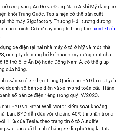
ch mở rộng sang Ấn Độ và Đông Nam Á khi Mỹ đang nỗ
iện khỏi Trung Quốc. Tesla hiện có thể sản xuất
ại nhà máy Gigafactory Thượng Hải, tương đương
ầu của mình. Cơ sở này cũng là trung tâm
xuất khẩu
.
dựng xe điện tại hai nhà máy ô tô ở Mỹ và một nhà
23, công ty đã công bố kế hoạch xây dựng một nhà
 tô thứ 5, ở Ấn Độ hoặc Đông Nam Á, có thể giúp
ng của hãng.
c nhà sản xuất xe điện Trung Quốc như BYD là một yếu
về doanh số bán xe điện và xe hybrid toàn cầu. Hãng
oanh số bán xe điện riêng trong quý IV/2023.
c như BYD và Great Wall Motor kiểm soát khoảng
hái Lan. BYD dẫn đầu với khoảng 40% thị phần trong
i 11% của Tesla, theo trang tin ô tô Autolife
ứng sau các đối thủ như hãng xe địa phương là Tata