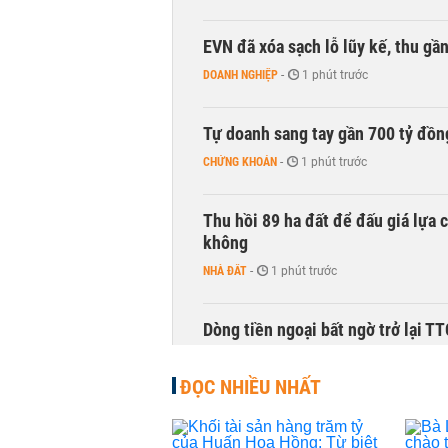
EVN đã xóa sạch lỗ lũy kế, thu g
DOANH NGHIỆP
-
1 phút trước
Tự doanh sang tay gần 700 tỷ đồn
CHỨNG KHOÁN
-
1 phút trước
Thu hồi 89 ha đất để đấu giá lựa 
không
NHÀ ĐẤT
-
1 phút trước
Dòng tiền ngoại bất ngờ trở lại T
CHỨNG KHOÁN
-
1 phút trước
ĐỌC NHIỀU NHẤT
Kiến nghị đưa người bán hàng onl
THỜI SỰ
-
1 phút trước