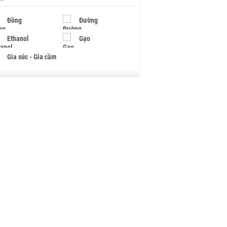
Đồng
Đường
Ethanol
Gạo
Gia súc - Gia cầm
Giấy
Gỗ
Hạt điều
Hồ tiêu - Hạt tiêu
Khí đốt
Kim loại khác
Mắc ca
Muối
Ngũ cốc
Nhựa - Hạt nhựa
Palladium
Phân bón