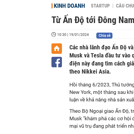
KINH DOANH
STARTUP
CÂU CHU
Từ Ấn Độ tới Đông Nam 
10:30 | 19/01/2024
Chia sẻ
Các nhà lãnh đạo Ấn Độ và
Musk và Tesla đầu tư vào q
điện này đang tìm cách gi
theo Nikkei Asia.
Hồi tháng 6/2023, Thủ tướn
New York, một tháng sau khi
luận về khả năng nhà sản xuấ
Theo Bộ Ngoại giao Ấn Độ, t
Musk "khám phá các cơ hội đầ
mại vũ trụ đang phát triển n