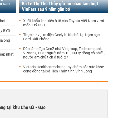
n sàn
Bà Lê Thị Thu Thủy gửi lời chào tạm biệt
VinFast sau 9 năm gắn bó
obot
Xuất khẩu linh kiện ô tô của Toyota Việt Nam vượt
mốc 1 tỷ USD
ay BYD
Thực hư vụ xe điện Geely bị từ chối tại trạm sạc
Ford Giải Phóng
ủa ông
Dàn lãnh đạo GenZ nhà Vingroup, Techcombank,
VPBank, PC1: Người nắm 10.000 tỷ đồng cổ phiếu,
thấp nhất
người làm chủ tịch ở tuổi 27
Victoria Healthcare chung tay chăm sóc sức khỏe
cộng đồng tại xã Tiên Thủy, tỉnh Vĩnh Long
ng tại khu Chợ Gà - Gạo