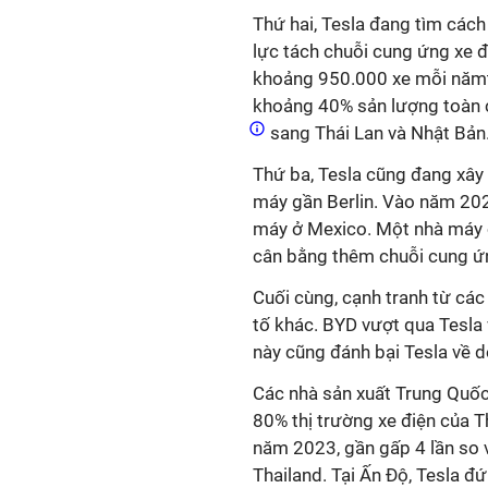
Thứ hai, Tesla đang tìm cá
lực tách chuỗi cung ứng xe đ
khoảng 950.000 xe mỗi nămt
khoảng 40% sản lượng toàn c
sang Thái Lan và Nhật Bản
Thứ ba, Tesla cũng đang xây 
máy gần Berlin. Vào năm 20
máy ở Mexico. Một nhà máy ô
cân bằng thêm chuỗi cung ứ
Cuối cùng, cạnh tranh từ cá
tố khác. BYD vượt qua Tesla 
này cũng đánh bại Tesla về d
Các nhà sản xuất Trung Quố
80% thị trường xe điện của T
năm 2023, gần gấp 4 lần so vớ
Thailand. Tại Ấn Độ, Tesla đ