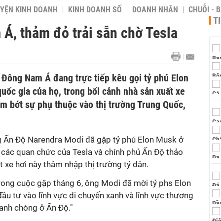
YỆN KINH DOANH
KINH DOANH SỐ
DOANH NHÂN
CHUỖI - 
T
Á, thảm đỏ trải sẵn chờ Tesla
 Đông Nam Á đang trực tiếp kêu gọi tỷ phú Elon
uốc gia của họ, trong bối cảnh nhà sản xuất xe
ảm bớt sự phụ thuộc vào thị trường Trung Quốc,
g Ấn Độ Narendra Modi đã gặp tỷ phú Elon Musk ở
 các quan chức của Tesla và chính phủ Ấn Độ thảo
t xe hơi này thâm nhập thị trường tỷ dân.
rong cuộc gặp tháng 6, ông Modi đã mời tỷ phs Elon
u tư vào lĩnh vực di chuyển xanh và lĩnh vực thương
hanh chóng ở Ấn Độ."