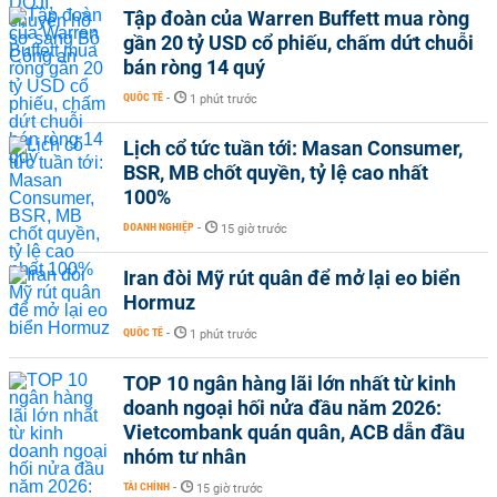
Tập đoàn của Warren Buffett mua ròng
gần 20 tỷ USD cổ phiếu, chấm dứt chuỗi
bán ròng 14 quý
QUỐC TẾ
-
1 phút trước
Lịch cổ tức tuần tới: Masan Consumer,
BSR, MB chốt quyền, tỷ lệ cao nhất
100%
DOANH NGHIỆP
-
15 giờ trước
Iran đòi Mỹ rút quân để mở lại eo biển
Hormuz
QUỐC TẾ
-
1 phút trước
TOP 10 ngân hàng lãi lớn nhất từ kinh
doanh ngoại hối nửa đầu năm 2026:
Vietcombank quán quân, ACB dẫn đầu
nhóm tư nhân
TÀI CHÍNH
-
15 giờ trước