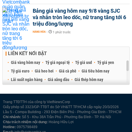
Bảng giá vàng hôm nay 9/8 vàng SJC
và nhẫn tròn leo dốc, nữ trang tăng tới 6
triệu đồng/lượng
HÀNG HÓA
-
1 phút trước
LIÊN KẾT NỔI BẬT
Giá vàng hôm nay
Tỷ giá ngoại tệ
Tỷ giá usd
Tỷ giá yen
Tỷ giá euro
Giá heo hơi
Giá cà phê
Giá tiêu hôm nay
Lãi suất ngân hàng
Giá xăng dầu
Giá thép hôm nay
Giá sầu riêng
Giá thịt heo
Giá gạo
Giá cao su
Best Retail Brokers
Diễn đàn đầu tư Việt Nam 2026
Trang TTĐTTH của công ty VietNewsCorp
Giấy phép số 3323/GP-TTĐT do Sở VH&TT TP.HCM cấp ngày 20/3/2026
Lầu 5 - Compa Building - 293 Điện Biên Phủ - Phường Gia Định - TP.HCM
Chi nhánh:
Số 5 - Khu 38A Trần Phú - Phường Ba Đình - TP. Hà Nội
Chịu trách nhiệm nội dung:
Hoàng Hữu Lợi
Hotline:
0975798489