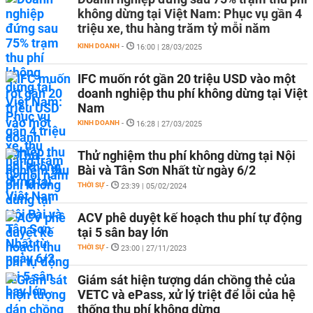
không dừng tại Việt Nam: Phục vụ gần 4
triệu xe, thu hàng trăm tỷ mỗi năm
KINH DOANH
-
16:00 | 28/03/2025
IFC muốn rót gần 20 triệu USD vào một
doanh nghiệp thu phí không dừng tại Việt
Nam
KINH DOANH
-
16:28 | 27/03/2025
Thử nghiệm thu phí không dừng tại Nội
Bài và Tân Sơn Nhất từ ngày 6/2
THỜI SỰ
-
23:39 | 05/02/2024
ACV phê duyệt kế hoạch thu phí tự động
tại 5 sân bay lớn
THỜI SỰ
-
23:00 | 27/11/2023
Giám sát hiện tượng dán chồng thẻ của
VETC và ePass, xử lý triệt để lỗi của hệ
thống thu phí không dừng