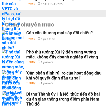
THỜI SỰ
-
17:00 | 15/08/2022
Cùng chuyên mục
Cán cân thương mại sắp đổi chiều?
THỜI SỰ
-
1 phút trước
Phó thủ tướng: Xử lý đến cùng vướng
mắc, không đẩy doanh nghiệp đi vòng
THỜI SỰ
-
7 giờ trước
'Cần phân định rủi ro của hoạt động dầu
khí với quyết định đầu tư sai'
THỜI SỰ
-
9 giờ trước
Bí thư Thành ủy Hà Nội thúc tiến độ hai
dự án giao thông trọng điểm phía Nam
Thủ đô