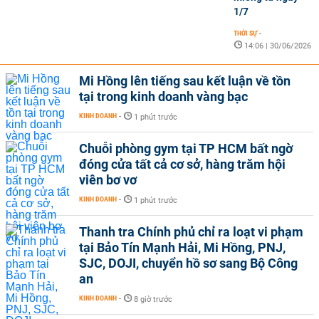
1/7
THỜI SỰ
-
14:06 | 30/06/2026
Mi Hồng lên tiếng sau kết luận về tồn
tại trong kinh doanh vàng bạc
KINH DOANH
-
1 phút trước
Chuỗi phòng gym tại TP HCM bất ngờ
đóng cửa tất cả cơ sở, hàng trăm hội
viên bơ vơ
KINH DOANH
-
1 phút trước
Thanh tra Chính phủ chỉ ra loạt vi phạm
tại Bảo Tín Mạnh Hải, Mi Hồng, PNJ,
SJC, DOJI, chuyển hồ sơ sang Bộ Công
an
KINH DOANH
-
8 giờ trước