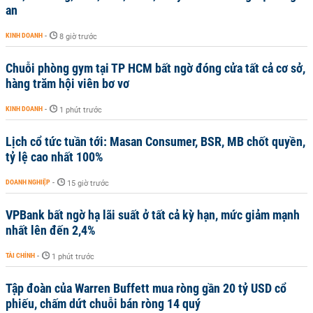
an
KINH DOANH
-
8 giờ trước
Chuỗi phòng gym tại TP HCM bất ngờ đóng cửa tất cả cơ sở,
hàng trăm hội viên bơ vơ
KINH DOANH
-
1 phút trước
Lịch cổ tức tuần tới: Masan Consumer, BSR, MB chốt quyền,
tỷ lệ cao nhất 100%
DOANH NGHIỆP
-
15 giờ trước
VPBank bất ngờ hạ lãi suất ở tất cả kỳ hạn, mức giảm mạnh
nhất lên đến 2,4%
TÀI CHÍNH
-
1 phút trước
Tập đoàn của Warren Buffett mua ròng gần 20 tỷ USD cổ
phiếu, chấm dứt chuỗi bán ròng 14 quý