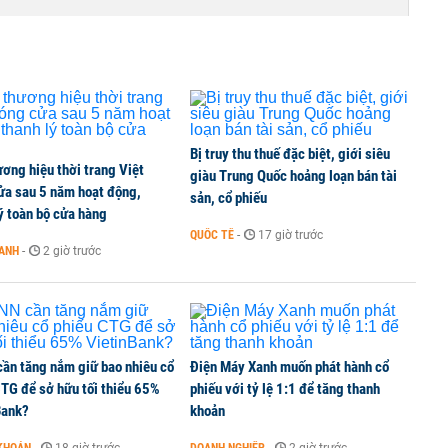
umer, BSR, MBBank chốt quyền, tỷ lệ cao nhất 100%
 kinh doanh ngoại hối nửa đầu năm 2026:
Bị truy thu thuế đặc biệt, giới siêu
ơng hiệu thời trang Việt
 đầu nhóm tư nhân
giàu Trung Quốc hoảng loạn bán tài
ửa sau 5 năm hoạt động,
sản, cổ phiếu
ý toàn bộ cửa hàng
QUỐC TẾ
-
17 giờ trước
OANH
-
2 giờ trước
 nghiệp, hộ kinh doanh?
ần tăng nắm giữ bao nhiêu cổ
Điện Máy Xanh muốn phát hành cổ
CTG để sở hữu tối thiểu 65%
phiếu với tỷ lệ 1:1 để tăng thanh
Bank?
khoản