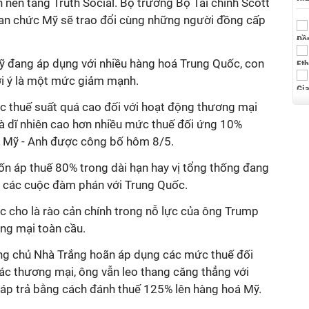
n nền tảng Truth Social. Bộ trưởng Bộ Tài chính Scott
uan chức Mỹ sẽ trao đổi cùng những người đồng cấp
 đang áp dụng với nhiều hàng hoá Trung Quốc, con
i ý là một mức giảm mạnh.
ức thuế suất quá cao đối với hoạt động thương mại
và dĩ nhiên cao hơn nhiều mức thuế đối ứng 10%
i Mỹ - Anh được công bố hôm 8/5.
ốn áp thuế 80% trong dài hạn hay vị tổng thống đang
ng các cuộc đàm phán với Trung Quốc.
c cho là rào cản chính trong nỗ lực của ông Trump
ng mại toàn cầu.
ông chủ Nhà Trắng hoãn áp dụng các mức thuế đối
ác thương mại, ông vẫn leo thang căng thẳng với
áp trả bằng cách đánh thuế 125% lên hàng hoá Mỹ.