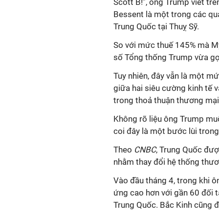
Scott B!”, ông Trump viết trê
Bessent là một trong các q
Trung Quốc tại Thuỵ Sỹ.
So với mức thuế 145% mà Mỹ
số Tổng thống Trump vừa gợ
Tuy nhiên, đây vẫn là một m
giữa hai siêu cường kinh tế 
trong thoả thuận thương mạ
Không
rõ liệu ông Trump mu
coi đây là một bước lùi tro
Theo
CNBC
, Trung Quốc đượ
nhằm thay đổi hệ thống thươ
Vào đầu tháng 4, trong khi 
ứng cao hơn với gần 60 đối t
Trung Quốc. Bắc Kinh cũng đ