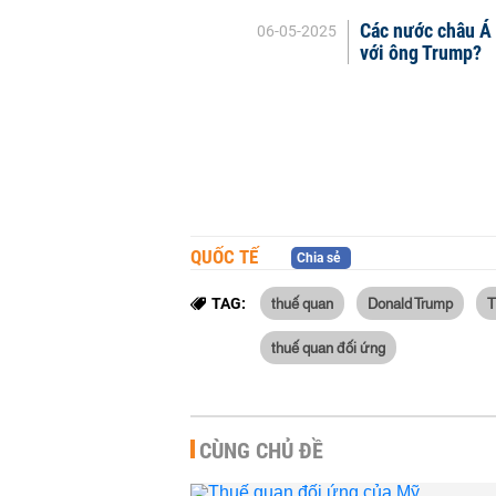
Các nước châu Á 
06-05-2025
với ông Trump?
QUỐC TẾ
Chia sẻ
thuế quan
Donald Trump
T
TAG:
thuế quan đối ứng
CÙNG CHỦ ĐỀ