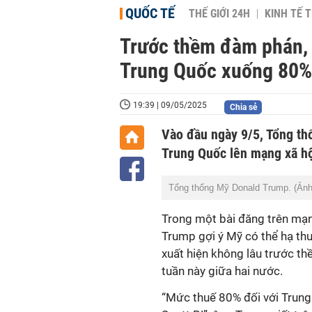
QUỐC TẾ
THẾ GIỚI 24H
KINH TẾ T
Trước thềm đàm phán, 
Trung Quốc xuống 80%
19:39 | 09/05/2025
Chia sẻ
Vào đầu ngày 9/5, Tổng thố
Trung Quốc lên mạng xã hội
Tổng thống Mỹ Donald Trump. (Ản
Trong
một bài đăng trên mạn
Trump gợi ý Mỹ có thể hạ th
xuất hiện không lâu trước t
tuần này giữa hai nước.
“Mức thuế 80% đối với Trung