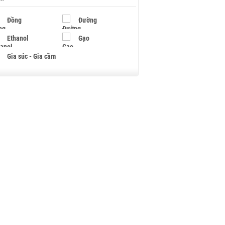
Đồng
Đường
Ethanol
Gạo
Gia súc - Gia cầm
Giấy
Gỗ
Hạt điều
Hồ tiêu - Hạt tiêu
Khí đốt
Kim loại khác
Mắc ca
Muối
Ngũ cốc
Nhựa - Hạt nhựa
Palladium
Phân bón