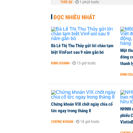
THỜI SỰ
-
1 phút trước
ĐỌC NHIỀU NHẤT
Lịch cổ tức tuần tới: Masan Cons
DOANH NGHIỆP
-
1 phút trước
TOP 10 ngân hàng lãi lớn nhất từ
Bà Lê Thị Thu Thủy gửi lời chào tạm
Một thư
Vietcombank quán quân, ACB dẫn
biệt VinFast sau 9 năm gắn bó
đóng c
TÀI CHÍNH
-
1 phút trước
thanh l
KINH DOANH
-
15 giờ trước
KINH D
Vì sao bỗng dưng đứng tên doanh
KINH DOANH
-
1 phút trước
Chứng khoán VIX chốt ngày chia cổ
NHNN c
tức ngay trong tháng 8
phiếu 
Vietin
CHỨNG KHOÁN
-
18 giờ trước