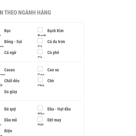
IN THEO NGÀNH HÀNG
Bạc
Bạch Kim
Bông - Sợi
Cá da trơn
Cá ngừ
Cà phê
Cacao
Cao su
Chất dẻo
Chè
Da giày
Đá quý
Dầu - Hạt dầu
Dầu mỏ
Dệt may
Điện