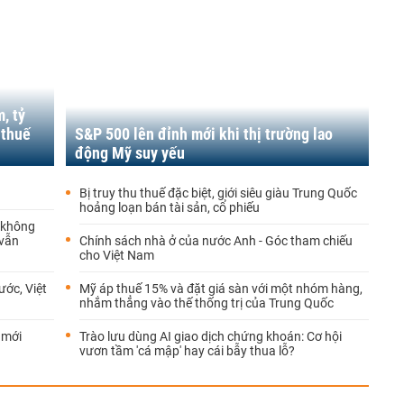
, tỷ
 thuế
S&P 500 lên đỉnh mới khi thị trường lao
động Mỹ suy yếu
Bị truy thu thuế đặc biệt, giới siêu giàu Trung Quốc
hoảng loạn bán tài sản, cổ phiếu
 không
 vẫn
Chính sách nhà ở của nước Anh - Góc tham chiếu
cho Việt Nam
ước, Việt
Mỹ áp thuế 15% và đặt giá sàn với một nhóm hàng,
nhắm thẳng vào thế thống trị của Trung Quốc
 mới
Trào lưu dùng AI giao dịch chứng khoán: Cơ hội
vươn tầm 'cá mập' hay cái bẫy thua lỗ?