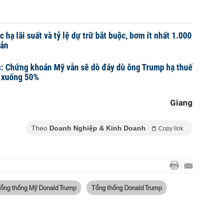
hạ lãi suất và tỷ lệ dự trữ bắt buộc, bơm ít nhất 1.000
oản
s: Chứng khoán Mỹ vẫn sẽ dò đáy dù ông Trump hạ thuế
 xuống 50%
Giang
Theo
Doanh Nghiệp & Kinh Doanh
Copy link
ổng thống Mỹ Donald Trump
Tổng thống Donald Trump