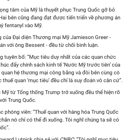
rọng tâm của Mỹ là thuyết phục Trung Quốc gỡ bỏ
Hai bên cũng đang đạt được tiến triển về phương án
uý fentanyl vào Mỹ.
g của Đại diện Thương mại Mỹ Jamieson Greer -
 với ông Bessent - đều từ chối bình luận.
g tuyên bố: “Mục tiêu duy nhất của các quan chức
húc đẩy chính sách kinh tế ‘Nước Mỹ trước tiên’ của
i quan hệ thương mại công bằng và
đôi bên cùng có
c thuế quan ‘mục tiêu’ đều chỉ là suy đoán vô căn cứ”.
 Mỹ từ Tổng thống Trump trở xuống đều thể hiện rõ
ới Trung Quốc.
ác phóng viên: “Thuế quan với hàng hóa Trung Quốc
ắn nó chỉ có thể đi xuống. Tôi nghĩ chúng ta sẽ có
uốc”.
ward Lutnick chia sẻ với
CNBC
: “Tôi nghĩ mục tiêu