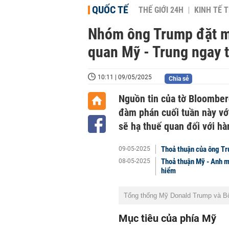
QUỐC TẾ
THẾ GIỚI 24H
KINH TẾ T
Nhóm ông Trump đặt m
quan Mỹ - Trung ngay 
10:11 | 09/05/2025
Chia sẻ
Nguồn tin của tờ Bloomber
đàm phán cuối tuần này vớ
sẽ hạ thuế quan đối với h
Thoả thuận của ông Tr
09-05-2025
Thoả thuận Mỹ - Anh m
08-05-2025
hiểm
Tổng thống Mỹ Donald Trump và Bộ
Mục tiêu của phía Mỹ