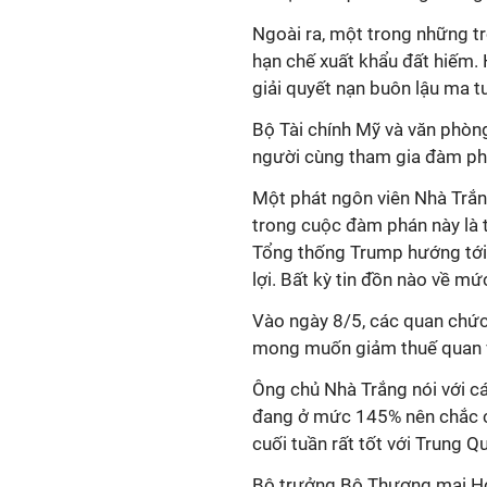
Ngoài ra, một trong những t
hạn chế xuất khẩu đất hiếm. 
giải quyết nạn buôn lậu ma t
Bộ Tài chính Mỹ và văn phòn
người cùng tham gia đàm phán
Một phát ngôn viên Nhà Trắn
trong cuộc đàm phán này là t
Tổng thống Trump
hướng tớ
lợi. Bất kỳ tin đồn nào về mứ
Vào ngày 8/5, các quan chức
mong muốn giảm thuế quan v
Ông chủ Nhà Trắng nói với c
đang ở mức 145% nên chắc ch
cuối tuần rất tốt với Trung Q
Bộ trưởng Bộ Thương mại Ho