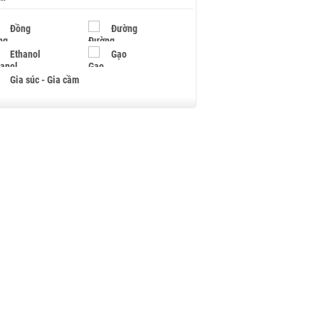
Đồng
Đường
Ethanol
Gạo
Gia súc - Gia cầm
Giấy
Gỗ
Hạt điều
Hồ tiêu - Hạt tiêu
Khí đốt
Kim loại khác
Mắc ca
Muối
Ngũ cốc
Nhựa - Hạt nhựa
Palladium
Phân bón