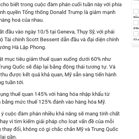
cho biết trong cuộc đàm phán cuối tuần này với phía
hính quyền Tổng thống Donald Trump là giảm mạnh
 hàng hoá của nhau.
 đầu vào ngày 10/5 tại Geneva, Thụy Sỹ, với phái
 Tài chính Scott Bessent dẫn đầu và đại diện chính
tướng Hà Lập Phong.
ặt mục tiêu giảm thuế quan xuống dưới 60% như
Trung Quốc sẽ đáp lại bằng động thái tương tự. Và
thu được kết quả khả quan, Mỹ sẵn sàng tiến hành
g tuần tới.
dụng thuế quan 145% với hàng hóa nhập khẩu từ
rả bằng mức thuế 125% đánh vào hàng hóa Mỹ.
ưu ý cuộc đàm phán nhiều khả năng sẽ mang tính chất
thay vì tìm kiếm giải pháp cho loạt vấn đề của mỗi
g thay đổi, không có gì chắc chắn Mỹ và Trung Quốc
lai gần.