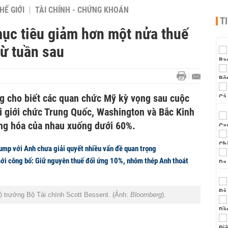
HẾ GIỚI
TÀI CHÍNH - CHỨNG KHOÁN
T
ục tiêu giảm hơn một nửa thuế
từ tuần sau
g cho biết các quan chức Mỹ kỳ vọng sau cuộc
i giới chức Trung Quốc, Washington và Bắc Kinh
àng hóa của nhau xuống dưới 60%.
ump với Anh chưa giải quyết nhiều vấn đề quan trọng
ới công bố: Giữ nguyên thuế đối ứng 10%, nhôm thép Anh thoát
 trưởng Bộ Tài chính Scott Bessent. (Ảnh:
Bloomberg
).