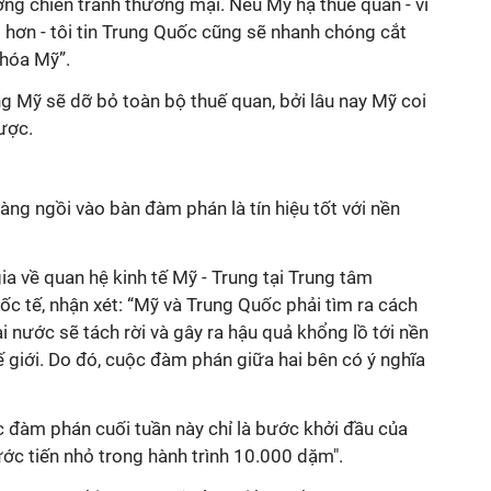
ng chiến tranh thương mại. Nếu Mỹ hạ thuế quan - ví
hơn - tôi tin Trung Quốc cũng sẽ nhanh chóng cắt
 hóa Mỹ”.
g Mỹ sẽ dỡ bỏ toàn bộ thuế quan, bởi lâu nay Mỹ coi
lược.
ng ngồi vào bàn đàm phán là tín hiệu tốt với nền
a về quan hệ kinh tế Mỹ - Trung tại
Trung tâm
ốc tế
, nhận xét: “Mỹ và Trung Quốc phải tìm ra cách
i nước sẽ tách rời và gây ra hậu quả khổng lồ tới nền
hế giới. Do đó, cuộc đàm phán giữa hai bên có ý nghĩa
 đàm phán cuối tuần này chỉ là bước khởi đầu của
bước tiến nhỏ trong hành trình 10.000 dặm".