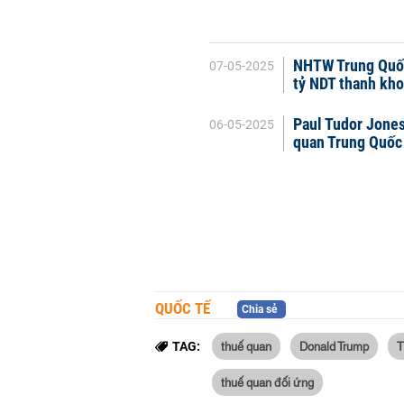
NHTW Trung Quốc 
07-05-2025
tỷ NDT thanh kh
Paul Tudor Jone
06-05-2025
quan Trung Quốc
QUỐC TẾ
Chia sẻ
thuế quan
Donald Trump
T
TAG:
thuế quan đối ứng