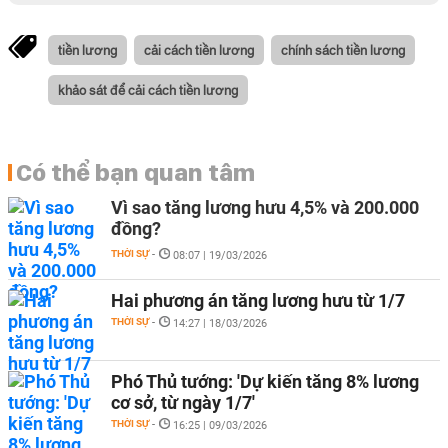
tiền lương
cải cách tiền lương
chính sách tiền lương
khảo sát để cải cách tiền lương
Có thể bạn quan tâm
Vì sao tăng lương hưu 4,5% và 200.000
đồng?
THỜI SỰ
-
08:07 | 19/03/2026
Hai phương án tăng lương hưu từ 1/7
THỜI SỰ
-
14:27 | 18/03/2026
Phó Thủ tướng: 'Dự kiến tăng 8% lương
cơ sở, từ ngày 1/7'
THỜI SỰ
-
16:25 | 09/03/2026