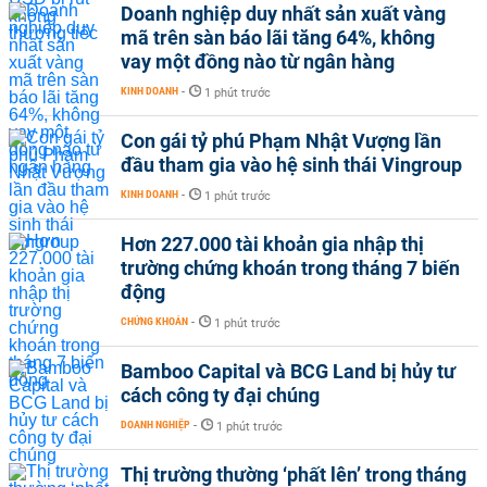
Doanh nghiệp duy nhất sản xuất vàng
mã trên sàn báo lãi tăng 64%, không
vay một đồng nào từ ngân hàng
KINH DOANH
-
1 phút trước
Con gái tỷ phú Phạm Nhật Vượng lần
đầu tham gia vào hệ sinh thái Vingroup
KINH DOANH
-
1 phút trước
Hơn 227.000 tài khoản gia nhập thị
trường chứng khoán trong tháng 7 biến
động
CHỨNG KHOÁN
-
1 phút trước
Bamboo Capital và BCG Land bị hủy tư
cách công ty đại chúng
DOANH NGHIỆP
-
1 phút trước
Thị trường thường ‘phất lên’ trong tháng