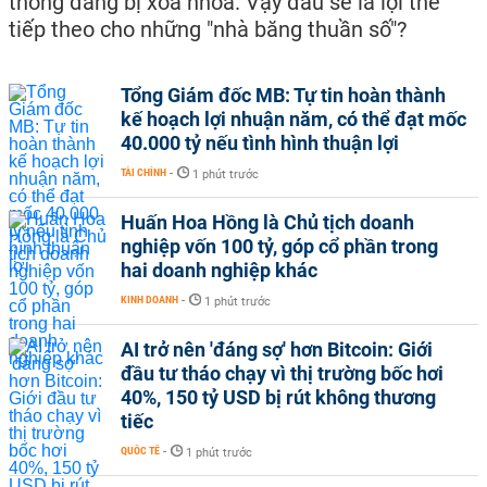
thống đang bị xóa nhòa. Vậy đâu sẽ là lợi thế
tiếp theo cho những "nhà băng thuần số"?
Tổng Giám đốc MB: Tự tin hoàn thành
kế hoạch lợi nhuận năm, có thể đạt mốc
40.000 tỷ nếu tình hình thuận lợi
TÀI CHÍNH
-
1 phút trước
Huấn Hoa Hồng là Chủ tịch doanh
nghiệp vốn 100 tỷ, góp cổ phần trong
hai doanh nghiệp khác
KINH DOANH
-
1 phút trước
AI trở nên 'đáng sợ' hơn Bitcoin: Giới
đầu tư tháo chạy vì thị trường bốc hơi
40%, 150 tỷ USD bị rút không thương
tiếc
QUỐC TẾ
-
1 phút trước