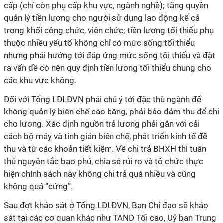
cấp (chỉ còn phụ cấp khu vực, ngành nghề); tăng quyền
quản lý tiền lương cho người sử dụng lao động kể cả
trong khối công chức, viên chức; tiền lương tối thiểu phụ
thuộc nhiều yếu tố không chỉ có mức sống tối thiểu
nhưng phải hướng tới đáp ứng mức sống tối thiểu và đặt
ra vấn đề có nên quy định tiền lương tối thiểu chung cho
các khu vực không.
Đối với Tổng LĐLĐVN phải chú ý tới đặc thù ngành để
không quản lý biên chế cào bằng, phải bảo đảm thu để chi
cho lương. Xác định nguồn trả lương phải gắn với cải
cách bộ máy và tinh giản biên chế, phát triển kinh tế để
thu và từ các khoản tiết kiệm. Về chi trả BHXH thì tuân
thủ nguyên tắc bao phủ, chia sẻ rủi ro và tổ chức thực
hiện chính sách này không chi trả quá nhiều và cũng
không quá “cứng”.
Sau đợt khảo sát ở Tổng LĐLĐVN, Ban Chỉ đạo sẽ khảo
sát tại các cơ quan khác như TAND Tối cao, Uỷ ban Trung