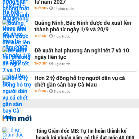
từ năm 2027
THỜI SỰ
-
14 phút trước
Quảng Ninh, Bắc Ninh được đề xuất lên
thành phố từ ngày 1/9 và 20/9
THỜI SỰ
-
1 giờ trước
Đề xuất hai phương án nghỉ tết 7 và 10
ngày liên tục
THỜI SỰ
-
3 giờ trước
Hơn 2 tỷ đồng hỗ trợ người dân vụ cá
chết gần sân bay Cà Mau
THỜI SỰ
-
5 giờ trước
Tin mới
Tổng Giám đốc MB: Tự tin hoàn thành kế
hoạch lợi nhuận năm, có thể đạt mốc 40.000