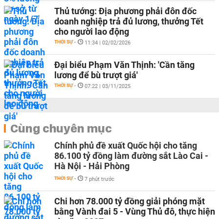
Thủ tướng: Địa phương phải đôn đốc
doanh nghiệp trả đủ lương, thưởng Tết
cho người lao động
THỜI SỰ
-
11:34 | 02/02/2026
Đại biểu Phạm Văn Thịnh: 'Cần tăng
lương để bù trượt giá'
THỜI SỰ
-
07:22 | 03/11/2025
Cùng chuyên mục
Chính phủ đề xuất Quốc hội cho tăng
86.100 tỷ đồng làm đường sắt Lào Cai -
Hà Nội - Hải Phòng
THỜI SỰ
-
7 phút trước
Chi hơn 78.000 tỷ đồng giải phóng mặt
bằng Vành đai 5 - Vùng Thủ đô, thực hiện