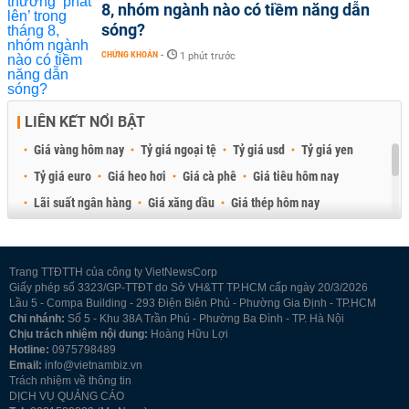
8, nhóm ngành nào có tiềm năng dẫn
sóng?
CHỨNG KHOÁN
-
1 phút trước
LIÊN KẾT NỔI BẬT
Giá vàng hôm nay
Tỷ giá ngoại tệ
Tỷ giá usd
Tỷ giá yen
Tỷ giá euro
Giá heo hơi
Giá cà phê
Giá tiêu hôm nay
Lãi suất ngân hàng
Giá xăng dầu
Giá thép hôm nay
Giá sầu riêng
Giá thịt heo
Giá gạo
Giá cao su
Best Retail Brokers
Diễn đàn đầu tư Việt Nam 2026
Trang TTĐTTH của công ty VietNewsCorp
Giấy phép số 3323/GP-TTĐT do Sở VH&TT TP.HCM cấp ngày 20/3/2026
Lầu 5 - Compa Building - 293 Điện Biên Phủ - Phường Gia Định - TP.HCM
Chi nhánh:
Số 5 - Khu 38A Trần Phú - Phường Ba Đình - TP. Hà Nội
Chịu trách nhiệm nội dung:
Hoàng Hữu Lợi
Hotline:
0975798489
Email:
info@vietnambiz.vn
Trách nhiệm về thông tin
DỊCH VỤ QUẢNG CÁO