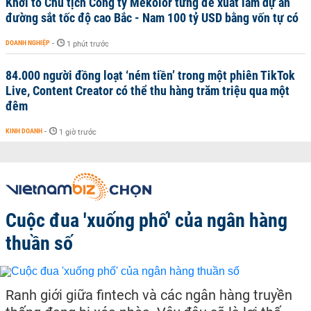
Khởi tố Chủ tịch Công ty Mekolor từng đề xuất làm dự án
đường sắt tốc độ cao Bắc - Nam 100 tỷ USD bằng vốn tự có
DOANH NGHIỆP
-
1 phút trước
84.000 người đồng loạt ‘ném tiền’ trong một phiên TikTok
Live, Content Creator có thể thu hàng trăm triệu qua một
đêm
KINH DOANH
-
1 giờ trước
Cuộc đua 'xuống phố' của ngân hàng
thuần số
Ranh giới giữa fintech và các ngân hàng truyền