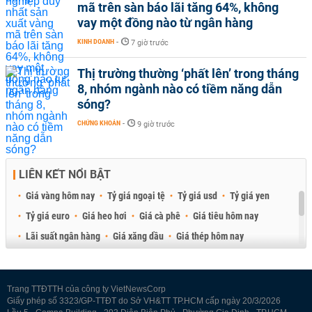
mã trên sàn báo lãi tăng 64%, không
vay một đồng nào từ ngân hàng
KINH DOANH
-
7 giờ trước
Thị trường thường ‘phất lên’ trong tháng
8, nhóm ngành nào có tiềm năng dẫn
sóng?
CHỨNG KHOÁN
-
9 giờ trước
LIÊN KẾT NỔI BẬT
Giá vàng hôm nay
Tỷ giá ngoại tệ
Tỷ giá usd
Tỷ giá yen
Tỷ giá euro
Giá heo hơi
Giá cà phê
Giá tiêu hôm nay
Lãi suất ngân hàng
Giá xăng dầu
Giá thép hôm nay
Giá sầu riêng
Giá thịt heo
Giá gạo
Giá cao su
Best Retail Brokers
Diễn đàn đầu tư Việt Nam 2026
Trang TTĐTTH của công ty VietNewsCorp
Giấy phép số 3323/GP-TTĐT do Sở VH&TT TP.HCM cấp ngày 20/3/2026