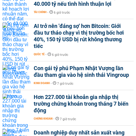
40.000 tỷ nếu tình hình thuận lợi
TÀI CHÍNH
-
6 giờ trước
AI trở nên 'đáng sợ' hơn Bitcoin: Giới
đầu tư tháo chạy vì thị trường bốc hơi
40%, 150 tỷ USD bị rút không thương
tiếc
QUỐC TẾ
-
6 giờ trước
Con gái tỷ phú Phạm Nhật Vượng lần
đầu tham gia vào hệ sinh thái Vingroup
KINH DOANH
-
7 giờ trước
Hơn 227.000 tài khoản gia nhập thị
trường chứng khoán trong tháng 7 biến
động
CHỨNG KHOÁN
-
7 giờ trước
Doanh nghiệp duy nhất sản xuất vàng