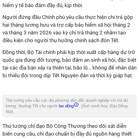
hiểm y tế bảo đảm đầy đủ, kịp thời.
Người đứng đầu Chính phủ yêu cầu thực hiện chi trả gộp
hai tháng lương hưu và trợ cấp bảo hiểm xã hội tháng 2
và tháng 3 năm 2026 vào kỳ chi trả tháng 2 nhằm tạo
điều kiện cho người thụ hưởng chính sách đón Tết.
Đồng thời, Bộ Tài chính phải kịp thời xuất cấp hàng dự trữ
quốc gia đúng đối tượng, bảo đảm an sinh xã hội, đặc biệt
tại các địa bàn xảy ra thiên tai, bão lũ... không để nhân dân
bị thiếu đói trong dịp Tết Nguyên đán và thời kỳ giáp hạt.
Thủ tướng yêu cầu các địa phương đôn đốc doanh nghiệp chi trả đủ
lương, thưởng Tết cho người
lao động
. (Ảnh minh hoạ:
Báo Đồng
Nai
).
Thủ tướng chỉ đạo Bộ Công Thương theo dõi sát diễn
biến cung cầu, chỉ đạo chuẩn bị đầy đủ nguồn hàng thiết