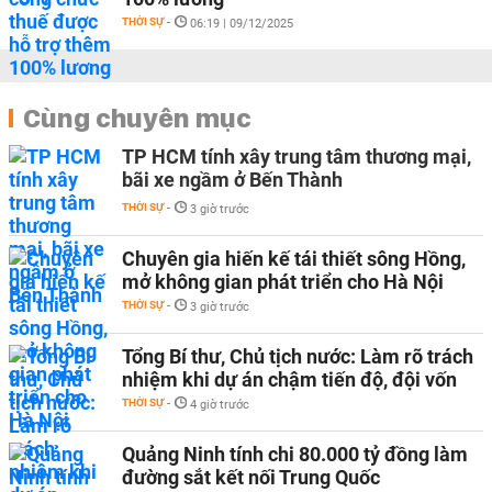
THỜI SỰ
-
06:19 | 09/12/2025
Cùng chuyên mục
TP HCM tính xây trung tâm thương mại,
bãi xe ngầm ở Bến Thành
THỜI SỰ
-
3 giờ trước
Chuyên gia hiến kế tái thiết sông Hồng,
mở không gian phát triển cho Hà Nội
THỜI SỰ
-
3 giờ trước
Tổng Bí thư, Chủ tịch nước: Làm rõ trách
nhiệm khi dự án chậm tiến độ, đội vốn
THỜI SỰ
-
4 giờ trước
Quảng Ninh tính chi 80.000 tỷ đồng làm
đường sắt kết nối Trung Quốc