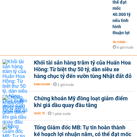
thể đạt
mốc
40.000 tỷ
nếu tình
hình
thuận lợi
TÀI CHÍNH
-
6 giờ trước
Khối tài sản hàng trăm tỷ của Huấn Hoa
Hồng: Từ biệt thự 50 tỷ, dàn siêu xe
hàng chục tỷ đến vườn tùng Nhật đắt đỏ
KINH DOANH
-
2 giờ trước
Chứng khoán Mỹ đồng loạt giảm điểm
khi giá dầu quay đầu tăng
QUỐC TẾ
-
1 phút trước
Tổng Giám đốc MB: Tự tin hoàn thành
kế hoạch lợi nhuận năm, có thể đạt mốc