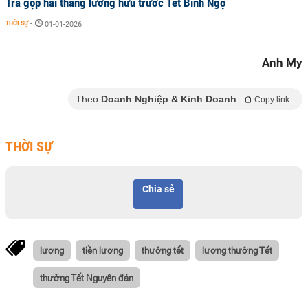
Trả gộp hai tháng lương hưu trước Tết Bính Ngọ
THỜI SỰ
-
01-01-2026
Anh My
Theo
Doanh Nghiệp & Kinh Doanh
Copy link
THỜI SỰ
Chia sẻ
lương
tiền lương
thưởng tết
lương thưởng Tết
thưởng Tết Nguyên đán