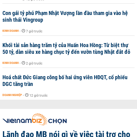
Con gái tỷ phú Phạm Nhật Vượng lần đầu tham gia vào hệ
sinh thái Vingroup
KINH DOANH
-
7 giờ trước
Khối tài sản hàng trăm tỷ của Huấn Hoa Hồng: Từ biệt thự
50 tỷ, dàn siêu xe hàng chục tỷ đến vườn tùng Nhật đắt đỏ
KINH DOANH
-
2 giờ trước
Hoá chất Đức Giang công bố hai ứng viên HĐQT, cổ phiếu
DGC tăng trần
DOANH NGHIỆP
-
12 giờ trước
Lãnh đạo MB nói gì về việc tài trợ cho