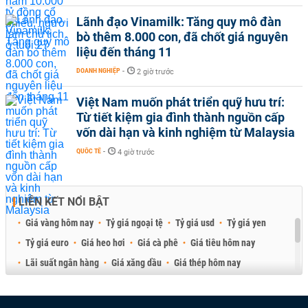
Lãnh đạo Vinamilk: Tăng quy mô đàn
bò thêm 8.000 con, đã chốt giá nguyên
liệu đến tháng 11
DOANH NGHIỆP
-
2 giờ trước
Việt Nam muốn phát triển quỹ hưu trí:
Từ tiết kiệm gia đình thành nguồn cấp
vốn dài hạn và kinh nghiệm từ Malaysia
QUỐC TẾ
-
4 giờ trước
LIÊN KẾT NỔI BẬT
Giá vàng hôm nay
Tỷ giá ngoại tệ
Tỷ giá usd
Tỷ giá yen
Tỷ giá euro
Giá heo hơi
Giá cà phê
Giá tiêu hôm nay
Lãi suất ngân hàng
Giá xăng dầu
Giá thép hôm nay
Giá sầu riêng
Giá thịt heo
Giá gạo
Giá cao su
Best Retail Brokers
Diễn đàn đầu tư Việt Nam 2026