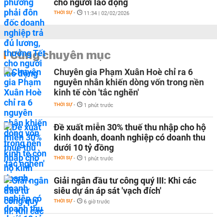
cho người lao động
THỜI SỰ
-
11:34 | 02/02/2026
Cùng chuyên mục
Chuyên gia Phạm Xuân Hoè chỉ ra 6
nguyên nhân khiến dòng vốn trong nền
kinh tế còn 'tắc nghẽn'
THỜI SỰ
-
1 phút trước
Đề xuất miễn 30% thuế thu nhập cho hộ
kinh doanh, doanh nghiệp có doanh thu
dưới 10 tỷ đồng
THỜI SỰ
-
1 phút trước
Giải ngân đầu tư công quý III: Khi các
siêu dự án áp sát 'vạch đích'
THỜI SỰ
-
6 giờ trước