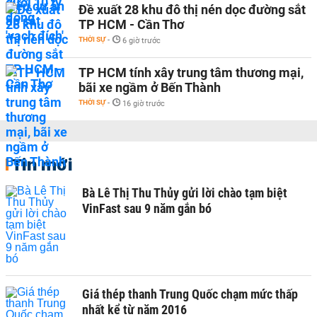
Đề xuất 28 khu đô thị nén dọc đường sắt
TP HCM - Cần Thơ
THỜI SỰ
-
6 giờ trước
TP HCM tính xây trung tâm thương mại,
bãi xe ngầm ở Bến Thành
THỜI SỰ
-
16 giờ trước
Tin mới
Bà Lê Thị Thu Thủy gửi lời chào tạm biệt
VinFast sau 9 năm gắn bó
Giá thép thanh Trung Quốc chạm mức thấp
nhất kể từ năm 2016