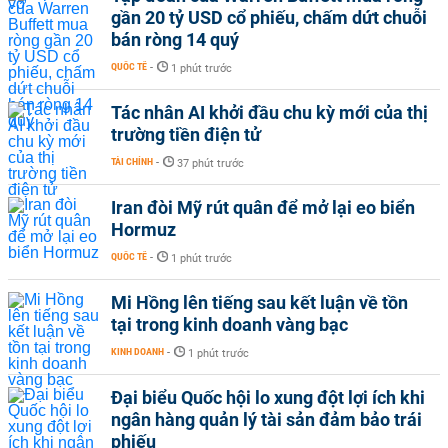
gần 20 tỷ USD cổ phiếu, chấm dứt chuỗi
bán ròng 14 quý
QUỐC TẾ
-
1 phút trước
Tác nhân AI khởi đầu chu kỳ mới của thị
trường tiền điện tử
TÀI CHÍNH
-
37 phút trước
Iran đòi Mỹ rút quân để mở lại eo biển
Hormuz
QUỐC TẾ
-
1 phút trước
Mi Hồng lên tiếng sau kết luận về tồn
tại trong kinh doanh vàng bạc
KINH DOANH
-
1 phút trước
Đại biểu Quốc hội lo xung đột lợi ích khi
ngân hàng quản lý tài sản đảm bảo trái
phiếu