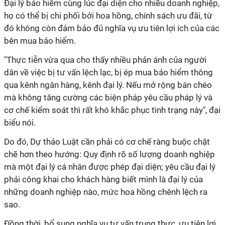
Đại lý bảo hiểm cùng lúc đại diện cho nhiều doanh nghiệp,
họ có thể bị chi phối bởi hoa hồng, chính sách ưu đãi, từ
đó không còn đảm bảo đủ nghĩa vụ ưu tiên lợi ích của các
bên mua bảo hiểm.
"Thực tiễn vừa qua cho thấy nhiều phản ánh của người
dân về việc bị tư vấn lệch lạc, bị ép mua bảo hiểm thông
qua kênh ngân hàng, kênh đại lý. Nếu mở rộng bán chéo
mà không tăng cường các biện pháp yêu cầu pháp lý và
cơ chế kiểm soát thì rất khó khắc phục tình trạng này", đại
biểu nói.
Do đó, Dự thảo Luật cần phải có cơ chế ràng buộc chặt
chẽ hơn theo hướng: Quy định rõ số lượng doanh nghiệp
mà một đại lý cá nhân được phép đại diện; yêu cầu đại lý
phải công khai cho khách hàng biết mình là đại lý của
những doanh nghiệp nào, mức hoa hồng chênh lệch ra
sao.
Đồng thời, bổ sung nghĩa vụ tư vấn trung thực, ưu tiên lợi