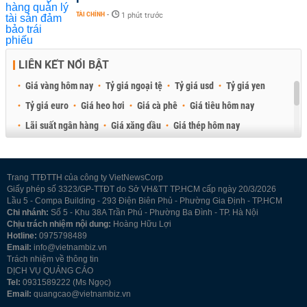
TÀI CHÍNH
-
1 phút trước
LIÊN KẾT NỔI BẬT
Giá vàng hôm nay
Tỷ giá ngoại tệ
Tỷ giá usd
Tỷ giá yen
Tỷ giá euro
Giá heo hơi
Giá cà phê
Giá tiêu hôm nay
Lãi suất ngân hàng
Giá xăng dầu
Giá thép hôm nay
Giá sầu riêng
Giá thịt heo
Giá gạo
Giá cao su
Best Retail Brokers
Diễn đàn đầu tư Việt Nam 2026
Trang TTĐTTH của công ty VietNewsCorp
Giấy phép số 3323/GP-TTĐT do Sở VH&TT TP.HCM cấp ngày 20/3/2026
Lầu 5 - Compa Building - 293 Điện Biên Phủ - Phường Gia Định - TP.HCM
Chi nhánh:
Số 5 - Khu 38A Trần Phú - Phường Ba Đình - TP. Hà Nội
Chịu trách nhiệm nội dung:
Hoàng Hữu Lợi
Hotline:
0975798489
Email:
info@vietnambiz.vn
Trách nhiệm về thông tin
DỊCH VỤ QUẢNG CÁO
Tel:
0931589222 (Ms Ngọc)
Email:
quangcao@vietnambiz.vn