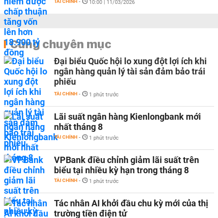
TÀI CHÍNH
-
10:00 | 11/03/2026
Cùng chuyên mục
Đại biểu Quốc hội lo xung đột lợi ích khi
ngân hàng quản lý tài sản đảm bảo trái
phiếu
TÀI CHÍNH
-
1 phút trước
Lãi suất ngân hàng Kienlongbank mới
nhất tháng 8
TÀI CHÍNH
-
1 phút trước
VPBank điều chỉnh giảm lãi suất trên
biểu tại nhiều kỳ hạn trong tháng 8
TÀI CHÍNH
-
1 phút trước
Tác nhân AI khởi đầu chu kỳ mới của thị
trường tiền điện tử