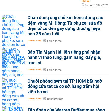
THỜI SỰ
-
16:54 | 07/05/2026
Chân dung ông chủ kín tiếng đứng sau
tiệm vàng Mi Hồng: Từ phụ xe, sửa đồ
điện tử cũ đến gây dựng thương hiệu
hơn 35 năm tuổi
KINH DOANH
-
1 phút trước
Bảo Tín Mạnh Hải lên tiếng phủ nhận
hành vi thao túng, găm hàng, đẩy giá,
trục lợi
KINH DOANH
-
1 phút trước
Chuỗi phòng gym tại TP HCM bất ngờ
đóng cửa tất cả cơ sở, hàng trăm hội
viên bơ vơ
KINH DOANH
-
10 phút trước
Tập đoàn của Warren Buffett mua ròng