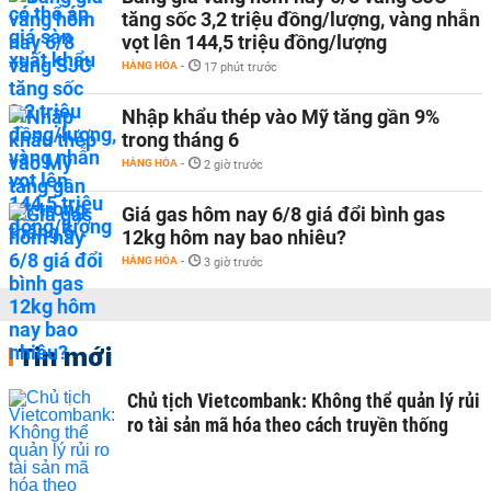
tăng sốc 3,2 triệu đồng/lượng, vàng nhẫn
vọt lên 144,5 triệu đồng/lượng
HÀNG HÓA
-
17 phút trước
Nhập khẩu thép vào Mỹ tăng gần 9%
trong tháng 6
HÀNG HÓA
-
2 giờ trước
Giá gas hôm nay 6/8 giá đổi bình gas
12kg hôm nay bao nhiêu?
HÀNG HÓA
-
3 giờ trước
Tin mới
Chủ tịch Vietcombank: Không thể quản lý rủi
ro tài sản mã hóa theo cách truyền thống