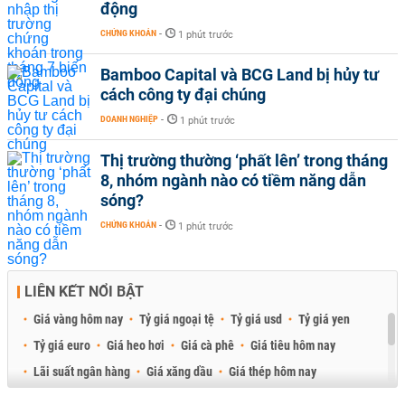
động
CHỨNG KHOÁN
-
1 phút trước
Bamboo Capital và BCG Land bị hủy tư
cách công ty đại chúng
DOANH NGHIỆP
-
1 phút trước
Thị trường thường ‘phất lên’ trong tháng
8, nhóm ngành nào có tiềm năng dẫn
sóng?
CHỨNG KHOÁN
-
1 phút trước
LIÊN KẾT NỔI BẬT
Giá vàng hôm nay
Tỷ giá ngoại tệ
Tỷ giá usd
Tỷ giá yen
Tỷ giá euro
Giá heo hơi
Giá cà phê
Giá tiêu hôm nay
Lãi suất ngân hàng
Giá xăng dầu
Giá thép hôm nay
Giá sầu riêng
Giá thịt heo
Giá gạo
Giá cao su