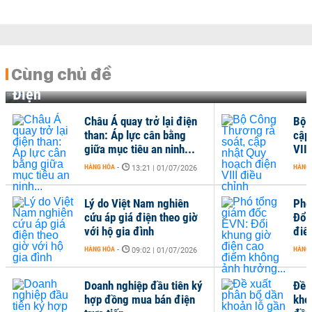
Cùng chủ đề
Điện
Châu Á quay trở lại điện
Bộ Công Thương rà 
than: Áp lực cân bằng
cập nhật Quy hoạch 
giữa mục tiêu an ninh...
VIII điều chỉnh
HÀNG HÓA
-
HÀNG HÓA
-
13:21 | 01/07/2026
10:56 | 23/06
Lý do Việt Nam nghiên
Phó tổng giám đốc 
cứu áp giá điện theo giờ
Đổi khung giờ điện 
với hộ gia đình
điểm không ảnh hưở
HÀNG HÓA
-
HÀNG HÓA
-
09:02 | 01/07/2026
08:12 | 11/06
Doanh nghiệp đầu tiên ký
Đề xuất phân bổ dần
hợp đồng mua bán điện
khoản lỗ gần 45.000