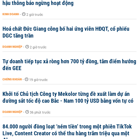
hậu thông báo ngừng hoạt động
KINH DOANH
-
2 giờ trước
Hoá chất Đức Giang công bố hai ứng viên HĐQT, cổ phiếu
DGC tăng trần
DOANH NGHIỆP
-
2 giờ trước
Tự doanh tiếp tục xả ròng hơn 700 tỷ đồng, tâm điểm hướng
đến GEE
CHỨNG KHOÁN
-
19 giờ trước
Khởi tố Chủ tịch Công ty Mekolor từng đề xuất làm dự án
đường sắt tốc độ cao Bắc - Nam 100 tỷ USD bằng vốn tự có
DOANH NGHIỆP
-
36 phút trước
84.000 người đồng loạt ‘ném tiền’ trong một phiên TikTok
Live, Content Creator có thể thu hàng trăm triệu qua một