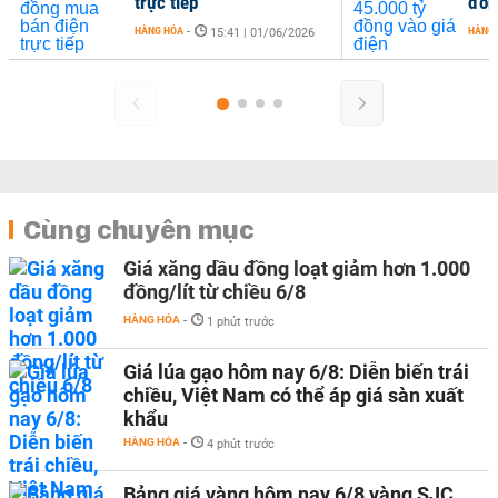
trực tiếp
đồng vào giá điện
HÀNG HÓA
-
HÀNG HÓA
-
15:41 | 01/06/2026
10:53 | 14/05
Cùng chuyên mục
Giá xăng dầu đồng loạt giảm hơn 1.000
đồng/lít từ chiều 6/8
HÀNG HÓA
-
1 phút trước
Giá lúa gạo hôm nay 6/8: Diễn biến trái
chiều, Việt Nam có thể áp giá sàn xuất
khẩu
HÀNG HÓA
-
4 phút trước
Bảng giá vàng hôm nay 6/8 vàng SJC