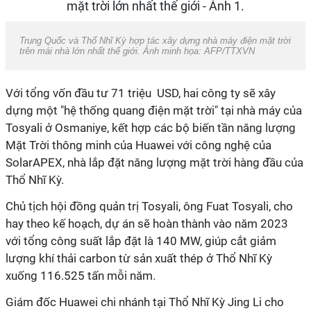
Trung Quốc và Thổ Nhĩ Kỳ hợp tác xây dựng nhà máy điện mặt trời
trên mái nhà lớn nhất thế giới. Ảnh minh họa: AFP/TTXVN
Với tổng vốn đầu tư 71 triệu USD, hai công ty sẽ xây
dựng một "hệ thống quang điện mặt trời" tại nhà máy của
Tosyali ở Osmaniye, kết hợp các bộ biến tần năng lượng
Mặt Trời thông minh của Huawei với công nghệ của
SolarAPEX, nhà lắp đặt năng lượng mặt trời hàng đầu của
Thổ Nhĩ Kỳ.
Chủ tịch hội đồng quản trị Tosyali, ông Fuat Tosyali, cho
hay theo kế hoạch, dự án sẽ hoàn thành vào năm 2023
với tổng công suất lắp đặt là 140 MW, giúp cắt giảm
lượng khí thải carbon từ sản xuất thép ở Thổ Nhĩ Kỳ
xuống 116.525 tấn mỗi năm.
Giám đốc Huawei chi nhánh tại Thổ Nhĩ Kỳ Jing Li cho