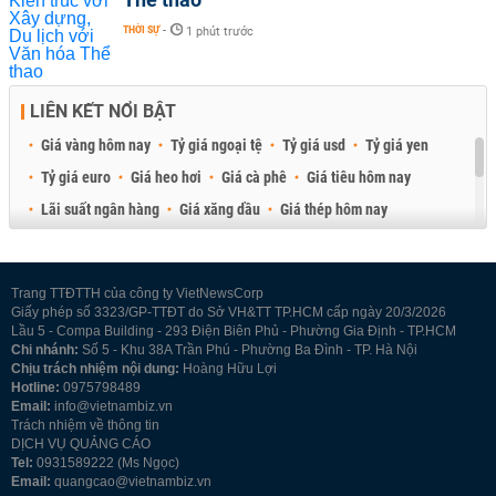
THỜI SỰ
-
1 phút trước
LIÊN KẾT NỔI BẬT
Giá vàng hôm nay
Tỷ giá ngoại tệ
Tỷ giá usd
Tỷ giá yen
Tỷ giá euro
Giá heo hơi
Giá cà phê
Giá tiêu hôm nay
Lãi suất ngân hàng
Giá xăng dầu
Giá thép hôm nay
Giá sầu riêng
Giá thịt heo
Giá gạo
Giá cao su
Best Retail Brokers
Diễn đàn đầu tư Việt Nam 2026
Trang TTĐTTH của công ty VietNewsCorp
Giấy phép số 3323/GP-TTĐT do Sở VH&TT TP.HCM cấp ngày 20/3/2026
Lầu 5 - Compa Building - 293 Điện Biên Phủ - Phường Gia Định - TP.HCM
Chi nhánh:
Số 5 - Khu 38A Trần Phú - Phường Ba Đình - TP. Hà Nội
Chịu trách nhiệm nội dung:
Hoàng Hữu Lợi
Hotline:
0975798489
Email:
info@vietnambiz.vn
Trách nhiệm về thông tin
DỊCH VỤ QUẢNG CÁO
Tel:
0931589222 (Ms Ngọc)
Email:
quangcao@vietnambiz.vn