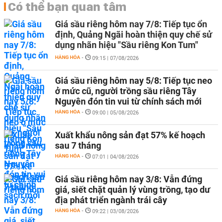
Có thể bạn quan tâm
Giá sầu riêng hôm nay 7/8: Tiếp tục ổn
định, Quảng Ngãi hoàn thiện quy chế sử
dụng nhãn hiệu "Sầu riêng Kon Tum"
HÀNG HÓA
-
09:15 | 07/08/2026
Giá sầu riêng hôm nay 5/8: Tiếp tục neo
ở mức cũ, người trồng sầu riêng Tây
Nguyên đón tin vui từ chính sách mới
HÀNG HÓA
-
09:00 | 05/08/2026
Xuất khẩu nông sản đạt 57% kế hoạch
sau 7 tháng
HÀNG HÓA
-
07:01 | 04/08/2026
Giá sầu riêng hôm nay 3/8: Vẫn đứng
giá, siết chặt quản lý vùng trồng, tạo dư
địa phát triển ngành trái cây
HÀNG HÓA
-
09:22 | 03/08/2026