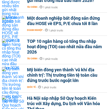
gửi nhất trong nửa đầu năm 2026?
TÀI CHÍNH
-
1 phút trước
Một doanh nghiệp bất động sản đứng
đầu HOSE về EPS, P/E chưa tới 8 lần
DOANH NGHIỆP
-
1 phút trước
TOP 10 ngân hàng có tổng thu nhập
hoạt động (TOI) cao nhất nửa đầu năm
2026
TÀI CHÍNH
-
1 phút trước
Mỹ biến đồng yen thành 'vũ khí địa
chính trị': Thị trường tiền tệ toàn cầu
đứng trước bước ngoặt lớn
QUỐC TẾ
-
1 phút trước
Hà Nội sáp nhập Sở Quy hoạch Kiến
trúc với Xây dựng, Du lịch với Văn hóa
Thể thao