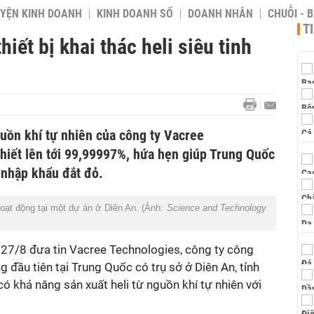
YỆN KINH DOANH
KINH DOANH SỐ
DOANH NHÂN
CHUỖI - 
T
hiết bị khai thác heli siêu tinh
nguồn khí tự nhiên của công ty Vacree
khiết lên tới 99,99997%, hứa hẹn giúp Trung Quốc
 nhập khẩu đắt đỏ.
t hoạt động tại một dự án ở Diên An. (Ảnh:
Science and Technology
7/8 đưa tin Vacree Technologies, công ty công
 đầu tiên tại Trung Quốc có trụ sở ở Diên An, tỉnh
 có khả năng sản xuất heli từ nguồn khí tự nhiên với