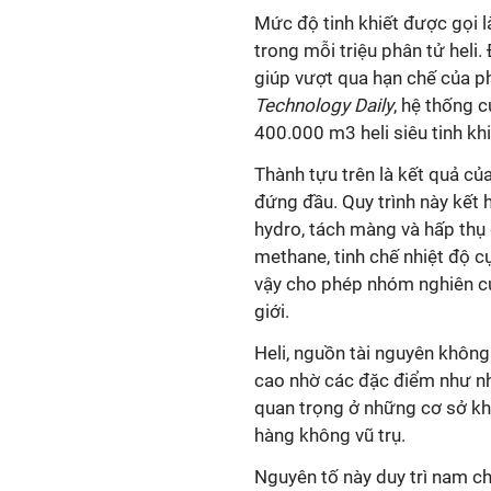
Mức độ tinh khiết được gọi l
trong mỗi triệu phân tử heli. 
giúp vượt qua hạn chế của 
Technology Daily
, hệ thống c
400.000 m3 heli siêu tinh kh
Thành tựu trên là kết quả c
đứng đầu. Quy trình này kết 
hydro, tách màng và hấp thụ 
methane, tinh chế nhiệt độ c
vậy cho phép nhóm nghiên cứu
giới.
Heli, nguồn tài nguyên không 
cao nhờ các đặc điểm như nhi
quan trọng ở những cơ sở kh
hàng không vũ trụ.
Nguyên tố này duy trì nam c