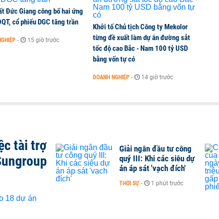
ất Đức Giang công bố hai ứng
ĐQT, cổ phiếu DGC tăng trần
Khởi tố Chủ tịch Công ty Mekolor
từng đề xuất làm dự án đường sắt
NGHIỆP
-
15 giờ trước
tốc độ cao Bắc - Nam 100 tỷ USD
bằng vốn tự có
DOANH NGHIỆP
-
14 giờ trước
c tài trợ
Giải ngân đầu tư công
Sungroup
quý III: Khi các siêu dự
án áp sát 'vạch đích'
THỜI SỰ
-
1 phút trước