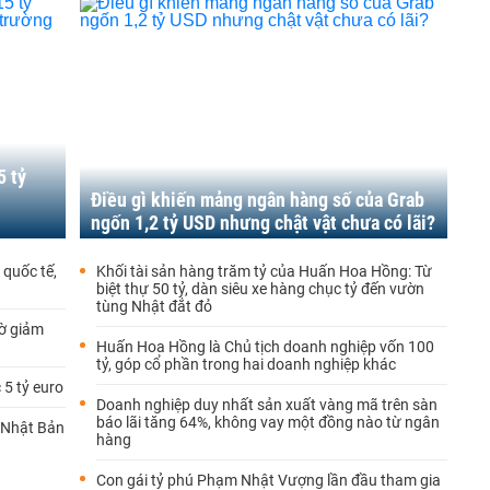
5 tỷ
ị
Điều gì khiến mảng ngân hàng số của Grab
ngốn 1,2 tỷ USD nhưng chật vật chưa có lãi?
quốc tế,
Khối tài sản hàng trăm tỷ của Huấn Hoa Hồng: Từ
biệt thự 50 tỷ, dàn siêu xe hàng chục tỷ đến vườn
tùng Nhật đắt đỏ
ờ giảm
Huấn Hoa Hồng là Chủ tịch doanh nghiệp vốn 100
tỷ, góp cổ phần trong hai doanh nghiệp khác
 5 tỷ euro
Doanh nghiệp duy nhất sản xuất vàng mã trên sàn
báo lãi tăng 64%, không vay một đồng nào từ ngân
g Nhật Bản
hàng
Con gái tỷ phú Phạm Nhật Vượng lần đầu tham gia