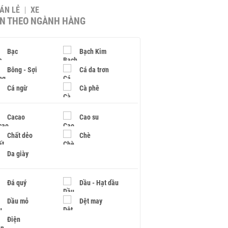
BÁN LẺ
XE
IN THEO NGÀNH HÀNG
Bạc
Bạch Kim
Bông - Sợi
Cá da trơn
Cá ngừ
Cà phê
Cacao
Cao su
Chất dẻo
Chè
Da giày
Đá quý
Dầu - Hạt dầu
Dầu mỏ
Dệt may
Điện