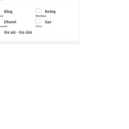
Đồng
Đường
Ethanol
Gạo
Gia súc - Gia cầm
Giấy
Gỗ
Hạt điều
Hồ tiêu - Hạt tiêu
Khí đốt
Kim loại khác
Mắc ca
Muối
Ngũ cốc
Nhựa - Hạt nhựa
Palladium
Phân bón