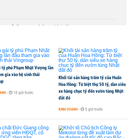
00 tỷ đồng sau tháng 7 ‘tồi tệ’
i tỷ phú Phạm Nhật Vượng lần
m gia vào hệ sinh thái
Khối tài sản hàng trăm tỷ của Huấn
up
Hoa Hồng: Từ biệt thự 50 tỷ, dàn siêu
xe hàng chục tỷ đến vườn tùng Nhật
OANH
-
10 giờ trước
đắt đỏ
KINH DOANH
-
5 giờ trước