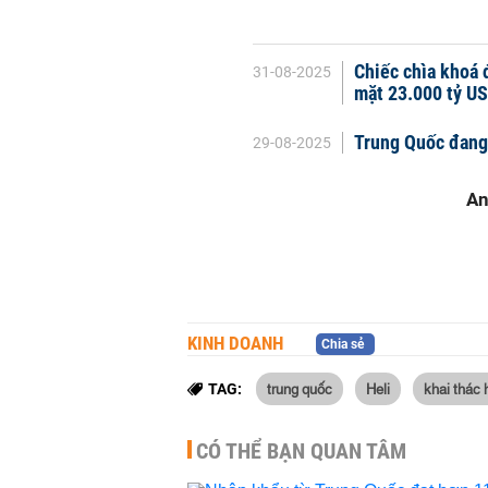
Chiếc chìa khoá 
31-08-2025
mặt 23.000 tỷ U
Trung Quốc đang 
29-08-2025
KINH DOANH
Chia sẻ
trung quốc
Heli
khai thác h
TAG:
CÓ THỂ BẠN QUAN TÂM