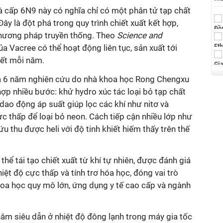
à cấp 6N9 này có nghĩa chỉ có một phân tử tạp chất
Đây là đột phá trong quy trình chiết xuất kết hợp,
phương pháp truyền thống. Theo
Science and
ủa Vacree có thể hoạt động liên tục, sản xuất tới
iết mỗi năm.
ủa 6 năm nghiên cứu do nhà khoa học Rong Chengxu
hợp nhiều bước: khử hydro xúc tác loại bỏ tạp chất
dao động áp suất giúp lọc các khí như nitơ và
ực thấp để loại bỏ neon. Cách tiếp cận nhiều lớp như
 thu được heli với độ tinh khiết hiếm thấy trên thế
thể tái tạo chiết xuất từ khí tự nhiên, được đánh giá
ệt độ cực thấp và tính trơ hóa học, đóng vai trò
oa học quy mô lớn, ứng dụng y tế cao cấp và ngành
hâm siêu dẫn ở nhiệt độ đông lạnh trong máy gia tốc