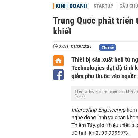
KINH DOANH
STARTUP
CÂU CHU
Trung Quốc phát triển t
khiết
07:58 | 01/09/2025
Chia sẻ
Thiết bị sản xuất heli từ 
Technologies đạt độ tinh 
giảm phụ thuộc vào nguồn
Thiết bị lọc khí heli siêu tinh khiế
Daily
)
Interesting Engineering
hôm 2
nghệ đông lạnh và chân không
Thiểm Tây, giới thiệu thiết bị
độ tinh khiết 99,99997%.