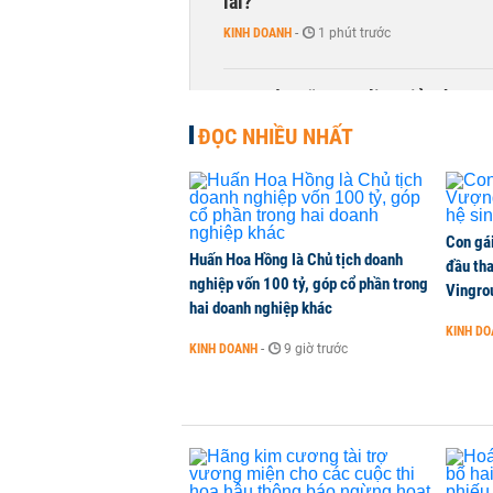
lãi?
KINH DOANH
-
1 phút trước
Quy mô quỹ PYN Elite giảm hơn 2.1
CHỨNG KHOÁN
-
1 phút trước
ĐỌC NHIỀU NHẤT
Con gá
Huấn Hoa Hồng là Chủ tịch doanh
đầu tha
nghiệp vốn 100 tỷ, góp cổ phần trong
Vingro
hai doanh nghiệp khác
KINH D
KINH DOANH
-
9 giờ trước