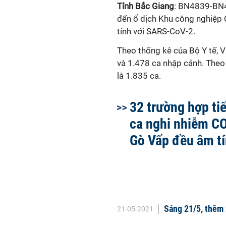
Tỉnh Bắc Giang
: BN4839-BN488
đến ổ dịch Khu công nghiệ
tính với SARS-CoV-2.
Theo thống kê của Bộ Y tế, Vi
và 1.478 ca nhập cảnh. Theo đó
là 1.835 ca.
32 trường hợp ti
ca nghi nhiễm C
Gò Vấp đều âm t
Sáng 21/5, thêm 
21-05-2021