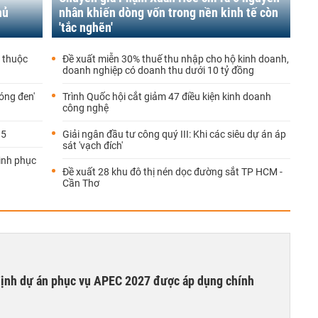
hủ
nhân khiến dòng vốn trong nền kinh tế còn
'tắc nghẽn'
9 thuộc
Đề xuất miễn 30% thuế thu nhập cho hộ kinh doanh,
doanh nghiệp có doanh thu dưới 10 tỷ đồng
óng đen'
Trình Quốc hội cắt giảm 47 điều kiện kinh doanh
công nghệ
.5
Giải ngân đầu tư công quý III: Khi các siêu dự án áp
sát 'vạch đích'
rình phục
Đề xuất 28 khu đô thị nén dọc đường sắt TP HCM -
Cần Thơ
 định dự án phục vụ APEC 2027 được áp dụng chính