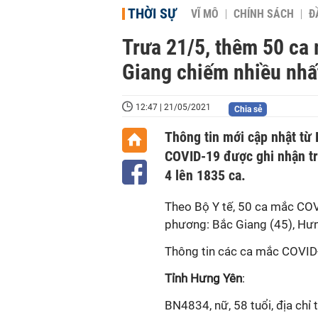
THỜI SỰ
VĨ MÔ
CHÍNH SÁCH
Đ
Trưa 21/5, thêm 50 ca
Giang chiếm nhiều nhấ
12:47 | 21/05/2021
Chia sẻ
Thông tin mới cập nhật từ 
COVID-19 được ghi nhận tr
4 lên 1835 ca.
Theo Bộ Y tế, 50 ca mắc COV
phương: Bắc Giang (45), Hưng Y
Thông tin các ca mắc COVID-
Tỉnh Hưng Yên
:
BN4834, nữ, 58 tuổi, địa chỉ t