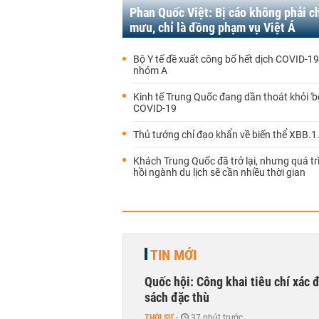
Phan Quốc Việt: Bị cáo không phải c
mưu, chỉ là đồng phạm vụ Việt Á
Bộ Y tế đề xuất công bố hết dịch COVID-1
nhóm A
Kinh tế Trung Quốc đang dần thoát khỏi 'b
COVID-19
Thủ tướng chỉ đạo khẩn về biến thể XBB.1
Khách Trung Quốc đã trở lại, nhưng quá t
hồi ngành du lịch sẽ cần nhiều thời gian
TIN MỚI
Quốc hội: Công khai tiêu chí xác
sách đặc thù
THỜI SỰ
-
37 phút trước