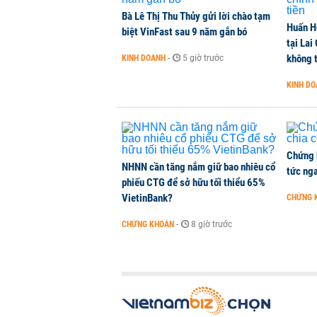
NHÀ ĐẤT
-
4 giờ trước
Bà Lê Thị Thu Thủy gửi lời chào tạm
Huấn H
biệt VinFast sau 9 năm gắn bó
tại Lai
Dòng tiền ngoại bất ngờ trở lại T
không t
KINH DOANH
-
5 giờ trước
CHỨNG KHOÁN
-
4 giờ trước
KINH D
Kiến nghị đưa người bán hàng onl
THỜI SỰ
-
4 giờ trước
Chứng 
NHNN cần tăng nắm giữ bao nhiêu cổ
tức nga
phiếu CTG để sở hữu tối thiểu 65%
VietinBank?
CHỨNG 
CHỨNG KHOÁN
-
8 giờ trước