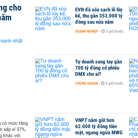
ng cho
EVN đã xóa sạch lỗ lũy
 năm
kế, thu gần 353.000 tỷ
đồng sau nửa năm
DOANH NGHIỆP
-
3 giờ trước
Tự doanh sang tay gần
700 tỷ đồng cổ phiếu
DMX cho ai?
CHỨNG KHOÁN
-
3 giờ trước
VNPT nắm giữ hơn
g có mức tăng
62.000 tỷ đồng tiền
i xấp xỉ 37%,
mặt, ngang ngửa MWG
g khác với