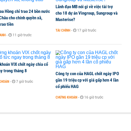
Lãnh đạo MB nói gì về việc tài trợ
oa Hồng chỉ trao 24 bồn nước
cho 18 dự án Vingroup, Sungroup và
 Châu cho chính quyền xã,
TCK, ai đã mua vào?
Masterise?
rao tiền
TÀI CHÍNH
-
17 giờ trước
OANH
-
11 giờ trước
ine, lao động công trình đóng BHXH bắt buộc
khoán VIX chốt ngày chia cổ
y trong tháng 8
Công ty con của HAGL chốt ngày IPO
gần 19 triệu cp với giá gấp hơn 4 lần
KHOÁN
-
7 giờ trước
cổ phiếu HAG
CHỨNG KHOÁN
-
16 giờ trước