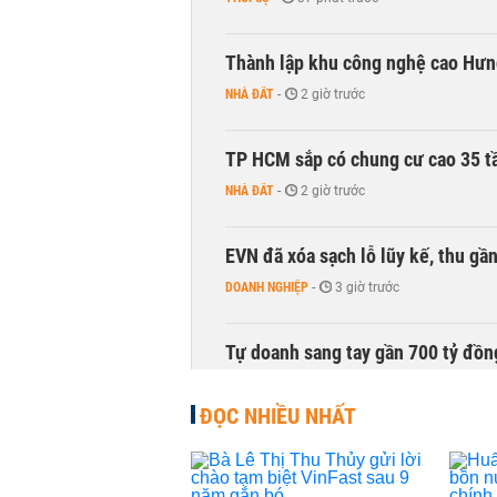
Thành lập khu công nghệ cao Hưn
NHÀ ĐẤT
-
2 giờ trước
TP HCM sắp có chung cư cao 35 tầ
NHÀ ĐẤT
-
2 giờ trước
EVN đã xóa sạch lỗ lũy kế, thu g
DOANH NGHIỆP
-
3 giờ trước
Tự doanh sang tay gần 700 tỷ đồn
CHỨNG KHOÁN
-
3 giờ trước
ĐỌC NHIỀU NHẤT
Thu hồi 89 ha đất để đấu giá lựa 
không