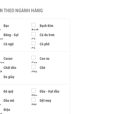
IN THEO NGÀNH HÀNG
Bạc
Bạch Kim
Bông - Sợi
Cá da trơn
Cá ngừ
Cà phê
Cacao
Cao su
Chất dẻo
Chè
Da giày
Đá quý
Dầu - Hạt dầu
Dầu mỏ
Dệt may
Điện