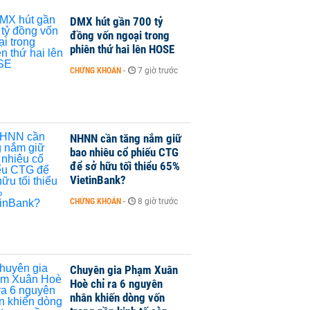
DMX hút gần 700 tỷ
đồng vốn ngoại trong
phiên thứ hai lên HOSE
CHỨNG KHOÁN
-
7 giờ trước
NHNN cần tăng nắm giữ
bao nhiêu cổ phiếu CTG
để sở hữu tối thiểu 65%
VietinBank?
CHỨNG KHOÁN
-
8 giờ trước
Chuyên gia Phạm Xuân
Hoè chỉ ra 6 nguyên
nhân khiến dòng vốn