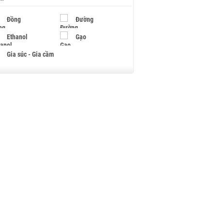
Đồng
Đường
Ethanol
Gạo
Gia súc - Gia cầm
Giấy
Gỗ
Hạt điều
Hồ tiêu - Hạt tiêu
Khí đốt
Kim loại khác
Mắc ca
Muối
Ngũ cốc
Nhựa - Hạt nhựa
Palladium
Phân bón