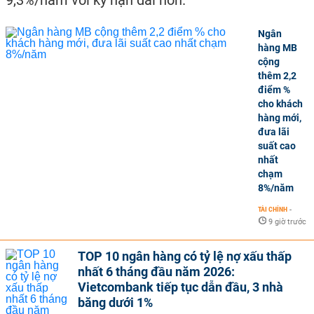
9,3%/năm với kỳ hạn dài hơn.
Ngân
hàng MB
cộng
thêm 2,2
điểm %
cho khách
hàng mới,
đưa lãi
suất cao
nhất
chạm
8%/năm
TÀI CHÍNH
-
9 giờ trước
TOP 10 ngân hàng có tỷ lệ nợ xấu thấp
nhất 6 tháng đầu năm 2026:
Vietcombank tiếp tục dẫn đầu, 3 nhà
băng dưới 1%