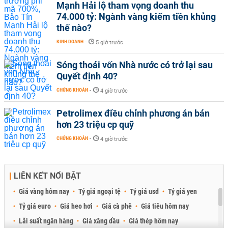
Mạnh Hải lộ tham vọng doanh thu
74.000 tỷ: Ngành vàng kiếm tiền khủng
thế nào?
KINH DOANH
-
5 giờ trước
Sóng thoái vốn Nhà nước có trở lại sau
Quyết định 40?
CHỨNG KHOÁN
-
4 giờ trước
Petrolimex điều chỉnh phương án bán
hơn 23 triệu cp quỹ
CHỨNG KHOÁN
-
4 giờ trước
LIÊN KẾT NỔI BẬT
Giá vàng hôm nay
Tỷ giá ngoại tệ
Tỷ giá usd
Tỷ giá yen
Tỷ giá euro
Giá heo hơi
Giá cà phê
Giá tiêu hôm nay
Lãi suất ngân hàng
Giá xăng dầu
Giá thép hôm nay