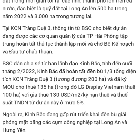
đất trong thời gian tới tại các tỉnh, thành phố lớn trên cả
nước, đặc biệt là quỹ đất tại Long An lên 500 ha trong
năm 2022 và 3.000 ha trong tương lai.
Tại KCN Tràng Duệ 3, thông tin từ BSC cho biết dự án
đang được các cơ quan quản lý của TP Hải Phòng tập
trung hoàn tất thủ tục thành lập mới và chờ Bộ Kế hoạch
và Đầu tư chấp thuận.
BSC dẫn chia sẻ từ ban lãnh đạo Kinh Bắc, tính đến cuối
tháng 2/2022, Kinh Bắc đã hoàn tất đền bù 1/3 tổng diện
tích KCN Tràng Duệ 3 (tương đương 200 ha) và đã ký
MOU cho thuê 135 ha (trong đó LG Display Vietnam thuê
100 ha) với giá thuê 130 USD/m2/kỳ hạn thuê và thuế
suất TNDN từ dự án này ở mức 5%.
Ngoài ra, Kinh Bắc đang gấp rút triển khai đền bù giải
phóng mặt bằng các cụm công nghiệp tại Long An và
Hưng Yên.