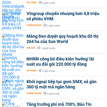
TÀI CHÍNH
-
6 giờ trước
Vingroup chuyển nhượng hơn 4,8 triệu
cổ phiếu VHM
CHỨNG KHOÁN
-
4 giờ trước
Măng Đen duyệt quy hoạch khu đô thị
264 ha của Sun World
NHÀ ĐẤT
-
1 phút trước
NHNN công bố điều kiện 'hưởng' lãi
suất ưu đãi gói 220.000 tỷ đồng
TÀI CHÍNH
-
3 giờ trước
Khối ngoại tiếp tục gom DMX, xả gần
360 tỷ một mã ngân hàng
CHỨNG KHOÁN
-
3 giờ trước
Tăng trưởng phi mã 700%, Bảo Tín