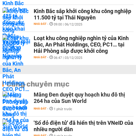
Kinh Bắc sắp khởi công khu công nghiệp
11.500 tỷ tại Thái Nguyên
NHÀ ĐẤT
-
09:00 | 06/12/2025
Loạt khu công nghiệp nghìn tỷ của Kinh
Bắc, An Phát Holdings, CEO, PC1… tại
Hải Phòng sắp được khởi công
NHÀ ĐẤT
-
06:47 | 03/12/2025
Cùng chuyên mục
Măng Đen duyệt quy hoạch khu đô thị
264 ha của Sun World
NHÀ ĐẤT
-
1 phút trước
'Sổ đỏ điện tử' đã hiển thị trên VNeID của
nhiều người dân
NHÀ ĐẤT
-