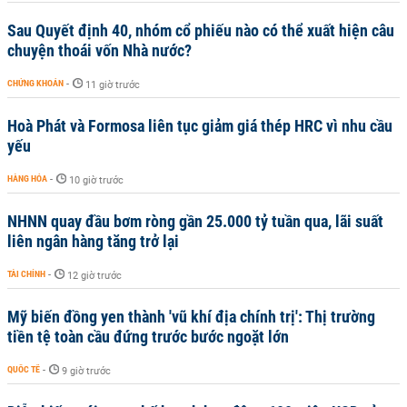
Sau Quyết định 40, nhóm cổ phiếu nào có thể xuất hiện câu
chuyện thoái vốn Nhà nước?
CHỨNG KHOÁN
-
11 giờ trước
Hoà Phát và Formosa liên tục giảm giá thép HRC vì nhu cầu
yếu
HÀNG HÓA
-
10 giờ trước
NHNN quay đầu bơm ròng gần 25.000 tỷ tuần qua, lãi suất
liên ngân hàng tăng trở lại
TÀI CHÍNH
-
12 giờ trước
Mỹ biến đồng yen thành 'vũ khí địa chính trị': Thị trường
tiền tệ toàn cầu đứng trước bước ngoặt lớn
QUỐC TẾ
-
9 giờ trước