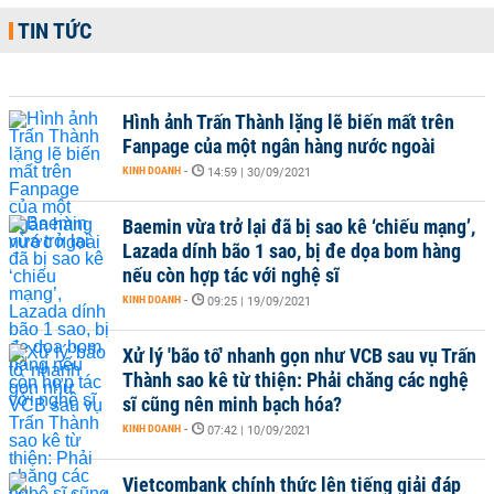
TIN TỨC
Hình ảnh Trấn Thành lặng lẽ biến mất trên
Fanpage của một ngân hàng nước ngoài
KINH DOANH
-
14:59 | 30/09/2021
Baemin vừa trở lại đã bị sao kê ‘chiếu mạng’,
Lazada dính bão 1 sao, bị đe dọa bom hàng
nếu còn hợp tác với nghệ sĩ
KINH DOANH
-
09:25 | 19/09/2021
Xử lý 'bão tố' nhanh gọn như VCB sau vụ Trấn
Thành sao kê từ thiện: Phải chăng các nghệ
sĩ cũng nên minh bạch hóa?
KINH DOANH
-
07:42 | 10/09/2021
Vietcombank chính thức lên tiếng giải đáp