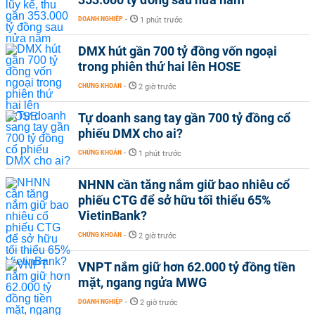
DOANH NGHIỆP
-
1 phút trước
DMX hút gần 700 tỷ đồng vốn ngoại
trong phiên thứ hai lên HOSE
CHỨNG KHOÁN
-
2 giờ trước
Tự doanh sang tay gần 700 tỷ đồng cổ
phiếu DMX cho ai?
CHỨNG KHOÁN
-
1 phút trước
NHNN cần tăng nắm giữ bao nhiêu cổ
phiếu CTG để sở hữu tối thiểu 65%
VietinBank?
CHỨNG KHOÁN
-
2 giờ trước
VNPT nắm giữ hơn 62.000 tỷ đồng tiền
mặt, ngang ngửa MWG
DOANH NGHIỆP
-
2 giờ trước