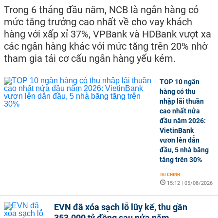
Trong 6 tháng đầu năm, NCB là ngân hàng có
mức tăng trưởng cao nhất về cho vay khách
hàng với xấp xỉ 37%, VPBank và HDBank vượt xa
các ngân hàng khác với mức tăng trên 20% nhờ
tham gia tái cơ cấu ngân hàng yếu kém.
TOP 10 ngân
hàng có thu
nhập lãi thuần
cao nhất nửa
đầu năm 2026:
VietinBank
vươn lên dẫn
đầu, 5 nhà băng
tăng trên 30%
TÀI CHÍNH
-
15:12 | 05/08/2026
EVN đã xóa sạch lỗ lũy kế, thu gần
353.000 tỷ đồng sau nửa năm