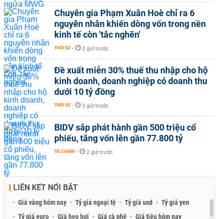
Chuyên gia Phạm Xuân Hoè chỉ ra 6
nguyên nhân khiến dòng vốn trong nền
kinh tế còn 'tắc nghẽn'
THỜI SỰ
-
2 giờ trước
Đề xuất miễn 30% thuế thu nhập cho hộ
kinh doanh, doanh nghiệp có doanh thu
dưới 10 tỷ đồng
THỜI SỰ
-
3 giờ trước
BIDV sắp phát hành gần 500 triệu cổ
phiếu, tăng vốn lên gần 77.800 tỷ
TÀI CHÍNH
-
2 giờ trước
LIÊN KẾT NỔI BẬT
Giá vàng hôm nay
Tỷ giá ngoại tệ
Tỷ giá usd
Tỷ giá yen
Tỷ giá euro
Giá heo hơi
Giá cà phê
Giá tiêu hôm nay