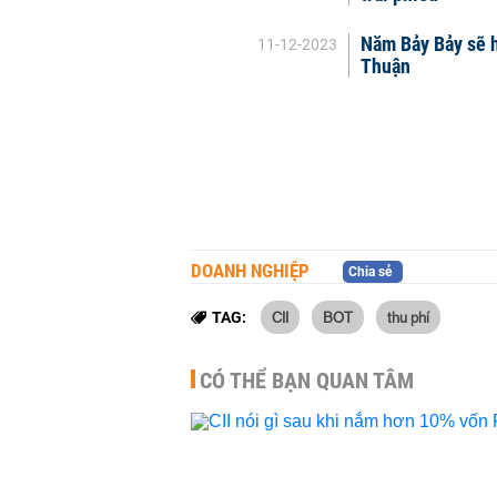
Năm Bảy Bảy sẽ h
11-12-2023
Thuận
DOANH NGHIỆP
Chia sẻ
CII
BOT
thu phí
TAG:
CÓ THỂ BẠN QUAN TÂM