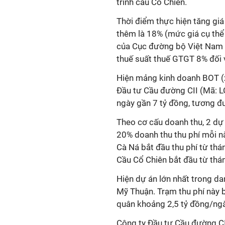
trình cầu Cổ Chiên.
Thời điểm thực hiện tăng giá
thêm là 18% (
mức giá cụ th
của Cục đường bộ Việt Nam 
thuế suất thuế GTGT 8% đối v
Hiện mảng kinh doanh BOT (x
Đầu tư Cầu đường CII (Mã: LG
ngày gần 7 tỷ đồng, tương 
Theo cơ cấu doanh thu, 2 dự
20% doanh thu thu phí mỗi 
Cà Ná bắt đầu thu phí từ th
Cầu Cổ Chiên bắt đầu từ thá
Hiện dự án lớn nhất trong d
Mỹ Thuận. Trạm thu phí này b
quân khoảng 2,5 tỷ đồng/ng
Công ty
Đầu tư Cầu đường C