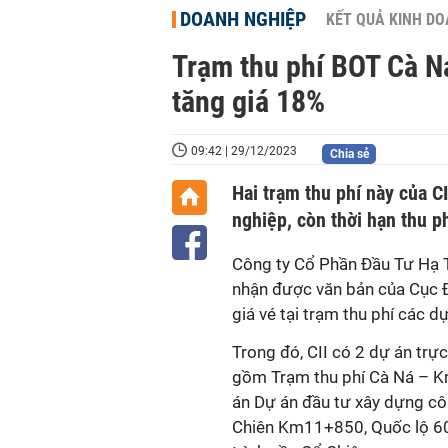
DOANH NGHIỆP
KẾT QUẢ KINH D
Trạm thu phí BOT Cà N
tăng giá 18%
09:42 | 29/12/2023
Chia sẻ
Hai trạm thu phí này của 
nghiệp, còn thời hạn thu p
Công ty Cổ Phần Đầu Tư Hạ 
nhận được văn bản của Cục 
giá vé tại trạm thu phí các 
Trong đó, CII có 2 dự án trự
gồm Trạm thu phí Cà Ná – Km
án Dự án đầu tư xây dựng cô
Chiên Km11+850, Quốc lộ 60,