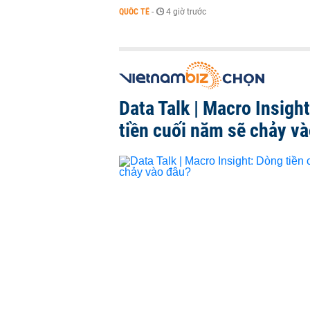
QUỐC TẾ
-
4 giờ trước
Data Talk | Macro Insigh
tiền cuối năm sẽ chảy v