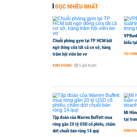
ĐỌC NHIỀU NHẤT
VPBank 
Chuỗi phòng gym tại TP HCM bất
biểu tạ
ngờ đóng cửa tất cả cơ sở, hàng
trăm hội viên bơ vơ
TÀI CHÍ
KINH DOANH
-
5 giờ trước
Mi Hồng
Tập đoàn của Warren Buffett mua
tại tro
ròng gần 20 tỷ USD cổ phiếu, chấm
dứt chuỗi bán ròng 14 quý
KINH D