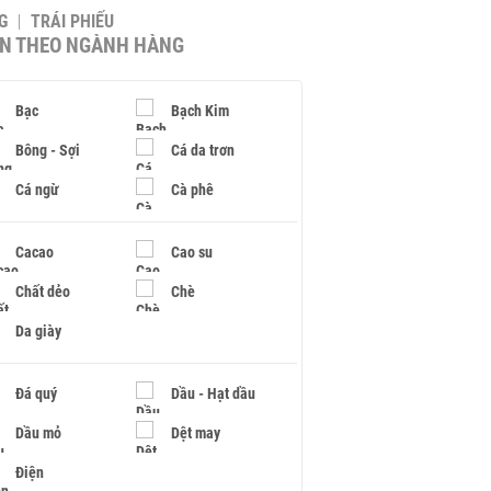
G
TRÁI PHIẾU
IN THEO NGÀNH HÀNG
Bạc
Bạch Kim
Bông - Sợi
Cá da trơn
Cá ngừ
Cà phê
Cacao
Cao su
Chất dẻo
Chè
Da giày
Đá quý
Dầu - Hạt dầu
Dầu mỏ
Dệt may
Điện