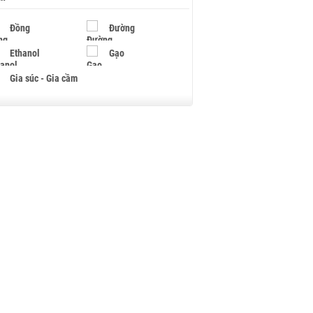
Đồng
Đường
Ethanol
Gạo
Gia súc - Gia cầm
Giấy
Gỗ
Hạt điều
Hồ tiêu - Hạt tiêu
Khí đốt
Kim loại khác
Mắc ca
Muối
Ngũ cốc
Nhựa - Hạt nhựa
Palladium
Phân bón