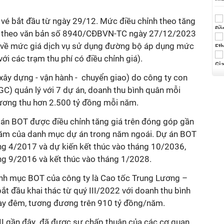
 vé bắt đầu từ ngày 29/12. Mức điều chỉnh theo tăng
ể theo văn bản số 8940/CĐBVN-TC ngày 27/12/2023
về mức giá dịch vụ sử dụng đường bộ áp dụng mức
ới các trạm thu phí có điều chỉnh giá).
ây dựng - vận hành - chuyển giao) do công ty con
C) quản lý với 7 dự án, doanh thu bình quân mỗi
đương thu hơn 2.500 tỷ đồng mỗi năm.
 án BOT được điều chỉnh tăng giá trên đóng góp gần
năm của danh mục dự án trong năm ngoái. Dự án BOT
áng 4/2017 và dự kiến kết thúc vào tháng 10/2036,
ng 9/2016 và kết thúc vào tháng 1/2028.
anh mục BOT của công ty là C
ao tốc Trung Lương –
ắt đầu khai thác từ quý III/2022 với doanh thu bình
ày đêm, tương đương trên 910 tỷ đồng/năm.
II gần đây
đã được sự chấp thuận của các cơ quan