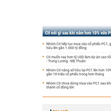
CII nói gì sau khi nắm hơn 10% vốn 
Nhóm CII tiếp tục mua vào cổ phiếu PC1, gi
hữu lên gần 1.000 tỷ đồng
CII muốn vay hơn tỷ USD làm dự án cao t
- Trung Lương - Mỹ Thuận
Nhóm CII nâng sở hữu tại PC1 lên hơn 10
gần 18 triệu cổ phiếu trong hơn tháng
Nhóm CII chưa dừng mua vào PC1 sau khi
thành cổ đông lớn