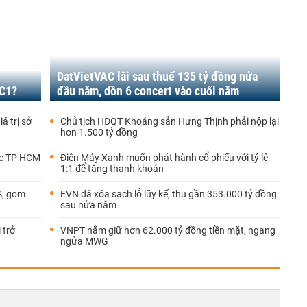
DatVietVAC lãi sau thuế 135 tỷ đồng nửa
PC1?
đầu năm, dồn 6 concert vào cuối năm
á trị sở
Chủ tịch HĐQT Khoáng sản Hưng Thịnh phải nộp lại
hơn 1.500 tỷ đồng
ốc TP HCM
Điện Máy Xanh muốn phát hành cổ phiếu với tỷ lệ
1:1 để tăng thanh khoản
%, gom
EVN đã xóa sạch lỗ lũy kế, thu gần 353.000 tỷ đồng
sau nửa năm
 trở
VNPT nắm giữ hơn 62.000 tỷ đồng tiền mặt, ngang
ngửa MWG