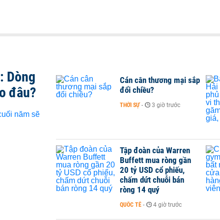
t: Dòng
Cán cân thương mại sắp
ào đâu?
đổi chiều?
THỜI SỰ
-
3 giờ trước
Tập đoàn của Warren
Buffett mua ròng gần
20 tỷ USD cổ phiếu,
chấm dứt chuỗi bán
ròng 14 quý
QUỐC TẾ
-
4 giờ trước