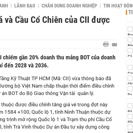
OANH
LÃNH ĐẠO
CHÂN DUNG DOANH NGHIỆP
TIN HOẠT ĐỘN
T
á và Cầu Cổ Chiên của CII được
CII chiếm gần 20% doanh thu mảng BOT của doanh
hí đến 2028 và 2036.
Tầng Kỹ Thuật TP HCM (Mã: CII) vừa thông báo đã
Đường bộ Việt Nam chấp thuận thời điểm điều chỉnh
dự án BOT do Bộ Giao thông Vận tải
quản lý.
c thuộc được điều chỉnh tăng giá vé trong đợt này
 1584 +100, Quốc lộ 1, tỉnh Ninh Thuận thuộc dự
ng trình mở rộng Quốc lộ 1 và Trạm thu phí Cầu Cổ
 tỉnh Trà Vinh thuộc Dự án Đầu tư xây dựng công