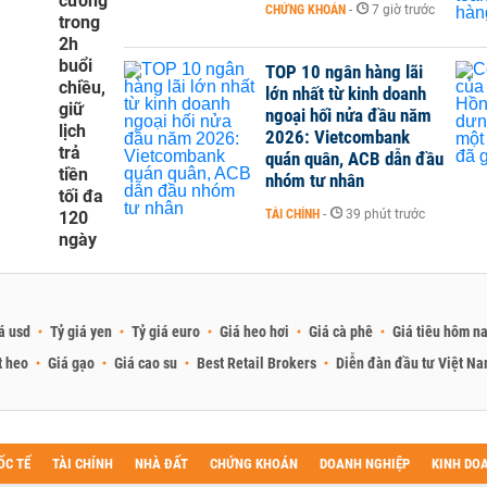
cương
CHỨNG KHOÁN
-
7 giờ trước
trong
2h
buổi
TOP 10 ngân hàng lãi
chiều,
lớn nhất từ kinh doanh
giữ
ngoại hối nửa đầu năm
lịch
2026: Vietcombank
trả
quán quân, ACB dẫn đầu
tiền
nhóm tư nhân
tối đa
TÀI CHÍNH
-
39 phút trước
120
ngày
á usd
Tỷ giá yen
Tỷ giá euro
Giá heo hơi
Giá cà phê
Giá tiêu hôm n
t heo
Giá gạo
Giá cao su
Best Retail Brokers
Diễn đàn đầu tư Việt N
ỐC TẾ
TÀI CHÍNH
NHÀ ĐẤT
CHỨNG KHOÁN
DOANH NGHIỆP
KINH DO