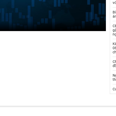
vớ
Bí
á
CE
g
n
Kế
0
c
Ch
đ
N
t
C