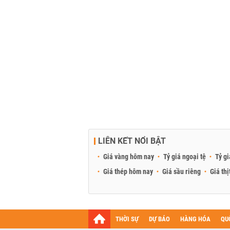
LIÊN KẾT NỔI BẬT
Giá vàng hôm nay
Tỷ giá ngoại tệ
Tỷ gi
Giá thép hôm nay
Giá sầu riêng
Giá thị
THỜI SỰ
DỰ BÁO
HÀNG HÓA
QU