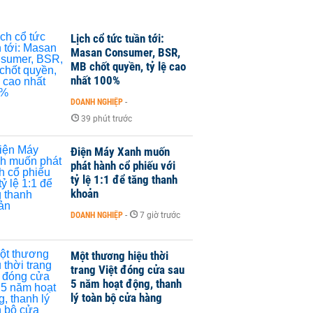
Lịch cổ tức tuần tới:
Masan Consumer, BSR,
MB chốt quyền, tỷ lệ cao
nhất 100%
DOANH NGHIỆP
-
39 phút trước
Điện Máy Xanh muốn
phát hành cổ phiếu với
tỷ lệ 1:1 để tăng thanh
khoản
DOANH NGHIỆP
-
7 giờ trước
Một thương hiệu thời
trang Việt đóng cửa sau
5 năm hoạt động, thanh
lý toàn bộ cửa hàng