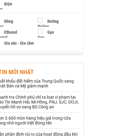
Điện
Đồng
Đường
Ethanol
Gạo
Gia súc - Gia cầm
Giấy
Gỗ
TIN MỚI NHẤT
Hạt điều
Hồ tiêu - Hạt tiêu
uất khẩu đất hiếm của Trung Quốc sang
Khí đốt
hật Bản và Mỹ giảm mạnh
anh tra Chính phủ chỉ ra loạt vi phạm tại
Kim loại khác
Mắc ca
o Tín Mạnh Hải, Mi Hồng, PNJ, SJC, DOJI,
huyển hồ sơ sang Bộ Công an
Muối
Ngũ cốc
ơn 3.600 món hàng hiệu giả trong cửa
Nhựa - Hạt nhựa
àng nhờ người Việt đứng tên
ần phân định rủi ro của hoạt động dầu khí