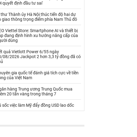
Palladium
Phân bón
i quyết định đầu tư sai'
Rau - Củ -Quả
Sắt thép
 thư Thành ủy Hà Nội thúc tiến độ hai dự
n giao thông trọng điểm phía Nam Thủ đô
Sữa
O Viettel Store: Smartphone AI và thiết bị
ập đang định hình xu hướng nâng cấp của
gười dùng
Than
Thức ăn chăn nuôi
t quả Vietlott Power 6/55 ngày
Thủy hải sản khác
Tôm
8/08/2026 Jackpot 2 hơn 3,3 tỷ đồng đã có
hủ
Vàng
uyên gia quốc tế đánh giá tích cực về tiền
ồng của Việt Nam
VLXD khác
Xăng dầu
gân hàng Trung ương Trung Quốc mua
Xi măng - Clynker
hêm 20 tấn vàng trong tháng 7
ú sốc việc làm Mỹ đẩy đồng USD lao dốc