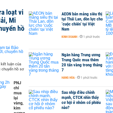
a loạt vi
AEON bán mảng siêu thị
ải, Mi
tại Thái Lan, dồn lực cho
‘cuộc chiến’ tại Việt
chuyển hồ
Nam
KINH DOANH
-
1 phút trước
Ngân hàng Trung ương
Trung Quốc mua thêm
 kết luận của
20 tấn vàng trong tháng
c chuyển hồ sơ
7
HÀNG HÓA
-
1 phút trước
PNJ
chỉ
Sau nhịp điều chỉnh
mua
mạnh, CTCK nhìn thấy
lại
cơ hội ở nhóm cổ phiếu
vàng,
nào?
kim