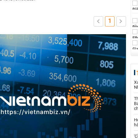
1
X
N
Th
Bả
c
H
h
'C