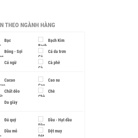
IN THEO NGÀNH HÀNG
Bạc
Bạch Kim
Bông - Sợi
Cá da trơn
Cá ngừ
Cà phê
Cacao
Cao su
Chất dẻo
Chè
Da giày
Đá quý
Dầu - Hạt dầu
Dầu mỏ
Dệt may