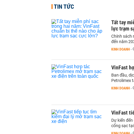
TIN TỨC
Tất tay mi
lực trạm s
Chính sách m
đến năm 202
KINH DOANH
-
VinFast hợ
Ban đầu, dịc
Petrolimex t
KINH DOANH
-
VinFast ti
Dự kiến đến
cổng sạc tại
KINH DOANH
-