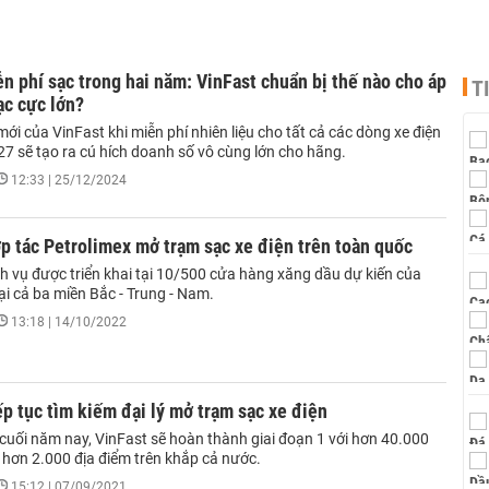
ễn phí sạc trong hai năm: VinFast chuẩn bị thế nào cho áp
T
ạc cực lớn?
ới của VinFast khi miễn phí nhiên liệu cho tất cả các dòng xe điện
7 sẽ tạo ra cú hích doanh số vô cùng lớn cho hãng.
12:33 | 25/12/2024
p tác Petrolimex mở trạm sạc xe điện trên toàn quốc
h vụ được triển khai tại 10/500 cửa hàng xăng dầu dự kiến của
ại cả ba miền Bắc - Trung - Nam.
13:18 | 14/10/2022
ếp tục tìm kiếm đại lý mở trạm sạc xe điện
 cuối năm nay, VinFast sẽ hoàn thành giai đoạn 1 với hơn 40.000
 hơn 2.000 địa điểm trên khắp cả nước.
15:12 | 07/09/2021