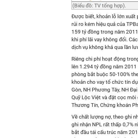
(Biểu đồ: TV tổng hợp).
Được biết, khoản lỗ lớn xuất
rủi ro kém hiệu quả của TPBa
159 tỷ đồng trong năm 2011
khi phí lãi vay không đổi. C
dịch vụ không khả qua lần lư
Riêng chi phí hoạt động tr
lên 1.294 tỷ đồng năm 2011 
phòng bắt buộc 50-100% theo
khoản cho vay tổ chức tín d
Gòn, NH Phương Tây, NH Đại 
Quỹ Lộc Việt và đặt cọc môi 
Thương Tín, Chứng khoán P
Về chất lượng nợ, theo ghi 
ghi nhận NPL rất thấp 0,7% n
bắt đầu tái cấu trúc năm 201