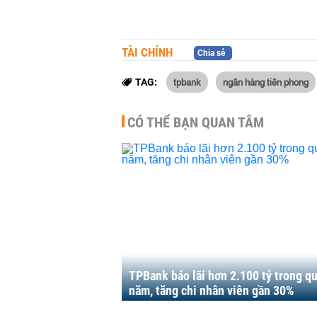
TÀI CHÍNH
Chia sẻ
tpbank
ngân hàng tiên phong
TAG:
CÓ THỂ BẠN QUAN TÂM
TPBank báo lãi hơn 2.100 tỷ trong q
năm, tăng chi nhân viên gần 30%