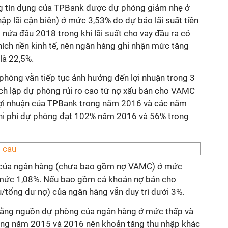
ng tín dụng của TPBank được dự phóng giảm nhẹ ở
ập lãi cận biên) ở mức 3,53% do dự báo lãi suất tiền
 nửa đầu 2018 trong khi lãi suất cho vay đầu ra có
hích nền kinh tế, nên ngân hàng ghi nhận mức tăng
là 22,5%.
ự phòng vẫn tiếp tục ảnh hưởng đến lợi nhuận trong 3
ích lập dự phòng rủi ro cao từ nợ xấu bán cho VAMC
lợi nhuận của TPBank trong năm 2016 và các năm
 chi phí dự phòng đạt 102% năm 2016 và 56% trong
nợ của ngân hàng (chưa bao gồm nợ VAMC) ở mức
mức 1,08%. Nếu bao gồm cả khoản nợ bán cho
/tổng dư nợ) của ngân hàng vẫn duy trì dưới 3%.
 bằng nguồn dự phòng của ngân hàng ở mức thấp và
rong năm 2015 và 2016 nên khoản tăng thu nhập khác