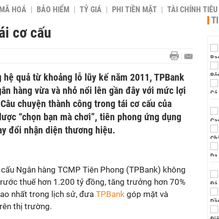
 MÃ HOÁ
BẢO HIỂM
TỶ GIÁ
PHI TIỀN MẶT
TÀI CHÍNH TIÊ
T
ái cơ cấu
 hệ quả từ khoảng lỗ lũy kế năm 2011, TPBank
ân hàng vừa và nhỏ nổi lên gần đây với mức lợi
 Câu chuyện thành công trong tái cơ cấu của
 lược “chọn bạn mà chơi”, tiên phong ứng dụng
y đổi nhận diện thương hiệu.
 cơ cấu Ngân hàng TCMP Tiên Phong (TPBank) không
 trước thuế hơn 1.200 tỷ đồng, tăng trưởng hơn 70%
ao nhất trong lịch sử, đưa
TPBank
góp mặt và
rên thị trường.