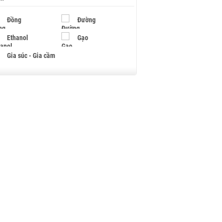
Đồng
Đường
Ethanol
Gạo
Gia súc - Gia cầm
Giấy
Gỗ
Hạt điều
Hồ tiêu - Hạt tiêu
Khí đốt
Kim loại khác
Mắc ca
Muối
Ngũ cốc
Nhựa - Hạt nhựa
Palladium
Phân bón