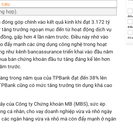
ổng hợp).
c đóng góp chính vào kết quả kinh khi đạt 3.172 tỷ
ự tăng trưởng ngoạn mục đến từ hoạt động dịch vụ
ỷ đồng, gấp hơn 4 lần năm trước. Điều này nhờ vào
 do đẩy mạnh các ứng dụng công nghệ trong hoạt
ũng như kênh bancassurance triển khai vào đầu năm
mua bán chứng khoán đầu tư tăng đáng kể lên hơn
năm trước.
hàng trong năm qua của TPBank đạt đến 38% lên
TPBank cũng có mức tăng trưởng tín dụng khá cao
 đây của Công ty Chứng khoán MB (MBS), sức ép
ụng cá nhân, cho vay doanh nghiệp vừa và nhỏ ngày
a các ngân hàng vừa và nhỏ mà còn đẩy mạnh ở ngân