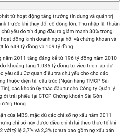
 phát từ hoạt động tăng trưởng tín dụng và quản trị
nk trước khi thay đổi cổ đông lớn. Thu nhập lãi thuần
 chủ yếu do tín dụng đầu ra giảm mạnh 30% trong
ác hoạt động kinh doanh ngoại hối và chứng khoán và
ợt lỗ 649 tỷ đồng và 109 tỷ đồng.
ong năm 2011 tăng đáng kể từ 196 tỷ đồng năm 2010
do khoảng tăng 1.036 tỷ đồng từ việc trích lập dự
 yêu cầu Cơ quan điều tra chủ yếu cho cho các
ụng thuộc diện tái cấu trúc (Ngân hàng TMCP Sài
Tín), các khoản ủy thác đầu tư cho Công ty Quản lý
giới trái phiếu tại CTCP Chứng khoán Sài Gòn
hương Đông.
nhận của MBS, mặc dù các chỉ số nợ xấu năm 2011
hưng chỉ số này được điều chỉnh lại theo thực tế khi
2 với tỷ lệ 3,7% và 2,3% (chưa bao gồm nợ xấu bán