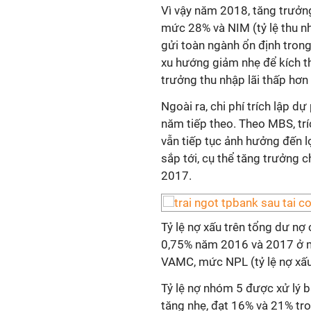
Vì vậy năm 2018, tăng trưở
mức 28% và NIM (tỷ lệ thu nh
gửi toàn ngành ổn định trong
xu hướng giảm nhẹ để kích t
trưởng thu nhập lãi thấp hơn 
Ngoài ra, chi phí trích lập d
năm tiếp theo. Theo MBS, tr
vẫn tiếp tục ảnh hưởng đến 
sắp tới, cụ thể tăng trưởng
2017.
Tỷ lệ nợ xấu trên tổng dư 
0,75% năm 2016 và 2017 ở 
VAMC, mức NPL (tỷ lệ nợ xấu
Tỷ lệ nợ nhóm 5 được xử lý
tăng nhẹ, đạt 16% và 21% t