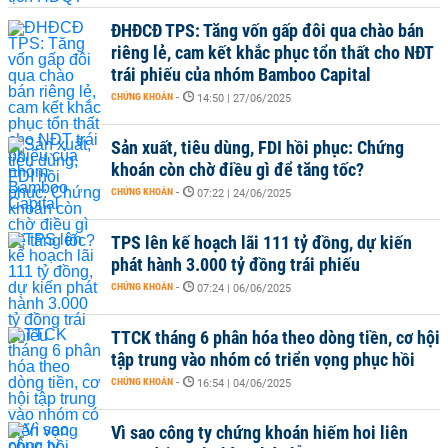
ĐHĐCĐ TPS: Tăng vốn gấp đôi qua chào bán
riêng lẻ, cam kết khắc phục tổn thất cho NĐT
trái phiếu của nhóm Bamboo Capital
CHỨNG KHOÁN
-
14:50 | 27/06/2025
Sản xuất, tiêu dùng, FDI hồi phục: Chứng
khoán còn chờ điều gì để tăng tốc?
CHỨNG KHOÁN
-
07:22 | 24/06/2025
TPS lên kế hoạch lãi 111 tỷ đồng, dự kiến
phát hành 3.000 tỷ đồng trái phiếu
CHỨNG KHOÁN
-
07:24 | 06/06/2025
TTCK tháng 6 phân hóa theo dòng tiền, cơ hội
tập trung vào nhóm có triển vọng phục hồi
CHỨNG KHOÁN
-
16:54 | 04/06/2025
Vì sao công ty chứng khoán hiếm hoi liên