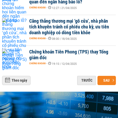
quan đến ngân hàng báo lỗ?
CHỨNG KHOÁN
-
12:27 | 21/04/2025
Căng thẳng thương mại ‘gõ cửa’, nhà phân
tích khuyên tránh cổ phiếu chu kỳ, ưu tiên
doanh nghiệp có dòng tiền khỏe
CHỨNG KHOÁN
-
08:00 | 18/04/2025
Chứng khoán Tiên Phong (TPS) thay Tổng
giám đốc
CHỨNG KHOÁN
-
19:15 | 12/04/2025
Theo ngày
TRƯỚC
SAU