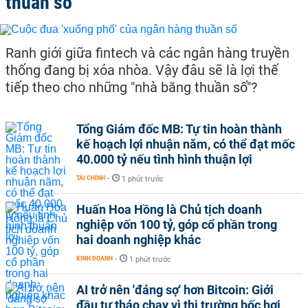
thuần số
Ranh giới giữa fintech và các ngân hàng truyền
thống đang bị xóa nhòa. Vậy đâu sẽ là lợi thế
tiếp theo cho những "nhà băng thuần số"?
Tổng Giám đốc MB: Tự tin hoàn thành
kế hoạch lợi nhuận năm, có thể đạt mốc
40.000 tỷ nếu tình hình thuận lợi
TÀI CHÍNH
-
1 phút trước
Huấn Hoa Hồng là Chủ tịch doanh
nghiệp vốn 100 tỷ, góp cổ phần trong
hai doanh nghiệp khác
KINH DOANH
-
1 phút trước
AI trở nên 'đáng sợ' hơn Bitcoin: Giới
đầu tư tháo chạy vì thị trường bốc hơi