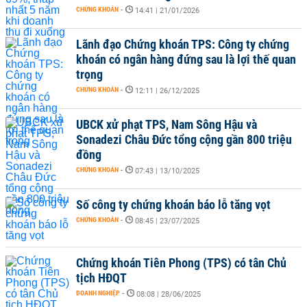
CHỨNG KHOÁN
-
14:41 | 21/01/2026
Lãnh đạo Chứng khoán TPS: Công ty chứng
khoán có ngân hàng đứng sau là lợi thế quan
trọng
CHỨNG KHOÁN
-
12:11 | 26/12/2025
UBCK xử phạt TPS, Nam Sông Hậu và
Sonadezi Châu Đức tổng cộng gần 800 triệu
đồng
CHỨNG KHOÁN
-
07:43 | 13/10/2025
Số công ty chứng khoán báo lỗ tăng vọt
CHỨNG KHOÁN
-
08:45 | 23/07/2025
Chứng khoán Tiên Phong (TPS) có tân Chủ
tịch HĐQT
DOANH NGHIỆP
-
08:08 | 28/06/2025