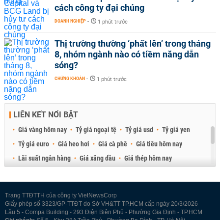
cách công ty đại chúng
DOANH NGHIỆP
-
1 phút trước
Thị trường thường ‘phất lên’ trong tháng
8, nhóm ngành nào có tiềm năng dẫn
sóng?
CHỨNG KHOÁN
-
1 phút trước
LIÊN KẾT NỔI BẬT
Giá vàng hôm nay
Tỷ giá ngoại tệ
Tỷ giá usd
Tỷ giá yen
Tỷ giá euro
Giá heo hơi
Giá cà phê
Giá tiêu hôm nay
Lãi suất ngân hàng
Giá xăng dầu
Giá thép hôm nay
Giá sầu riêng
Giá thịt heo
Giá gạo
Giá cao su
Best Retail Brokers
Diễn đàn đầu tư Việt Nam 2026
Trang TTĐTTH của công ty VietNewsCorp
Giấy phép số 3323/GP-TTĐT do Sở VH&TT TP.HCM cấp ngày 20/3/2026
Lầu 5 - Compa Building - 293 Điện Biên Phủ - Phường Gia Định - TP.HCM