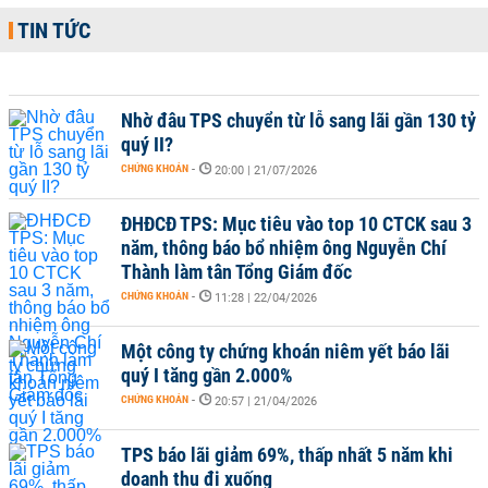
TIN TỨC
Nhờ đâu TPS chuyển từ lỗ sang lãi gần 130 tỷ
quý II?
CHỨNG KHOÁN
-
20:00 | 21/07/2026
ĐHĐCĐ TPS: Mục tiêu vào top 10 CTCK sau 3
năm, thông báo bổ nhiệm ông Nguyễn Chí
Thành làm tân Tổng Giám đốc
CHỨNG KHOÁN
-
11:28 | 22/04/2026
Một công ty chứng khoán niêm yết báo lãi
quý I tăng gần 2.000%
CHỨNG KHOÁN
-
20:57 | 21/04/2026
TPS báo lãi giảm 69%, thấp nhất 5 năm khi
doanh thu đi xuống