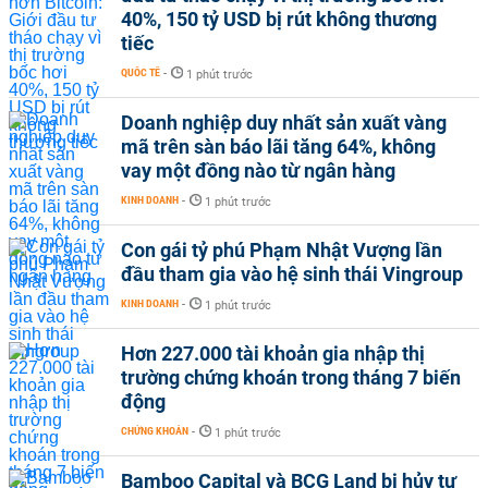
40%, 150 tỷ USD bị rút không thương
tiếc
QUỐC TẾ
-
1 phút trước
Doanh nghiệp duy nhất sản xuất vàng
mã trên sàn báo lãi tăng 64%, không
vay một đồng nào từ ngân hàng
KINH DOANH
-
1 phút trước
Con gái tỷ phú Phạm Nhật Vượng lần
đầu tham gia vào hệ sinh thái Vingroup
KINH DOANH
-
1 phút trước
Hơn 227.000 tài khoản gia nhập thị
trường chứng khoán trong tháng 7 biến
động
CHỨNG KHOÁN
-
1 phút trước
Bamboo Capital và BCG Land bị hủy tư