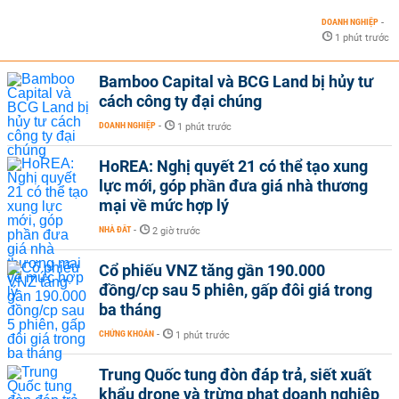
DOANH NGHIỆP
-
1 phút trước
Bamboo Capital và BCG Land bị hủy tư
cách công ty đại chúng
DOANH NGHIỆP
-
1 phút trước
HoREA: Nghị quyết 21 có thể tạo xung
lực mới, góp phần đưa giá nhà thương
mại về mức hợp lý
NHÀ ĐẤT
-
2 giờ trước
Cổ phiếu VNZ tăng gần 190.000
đồng/cp sau 5 phiên, gấp đôi giá trong
ba tháng
CHỨNG KHOÁN
-
1 phút trước
Trung Quốc tung đòn đáp trả, siết xuất
khẩu drone và trừng phạt doanh nghiệp