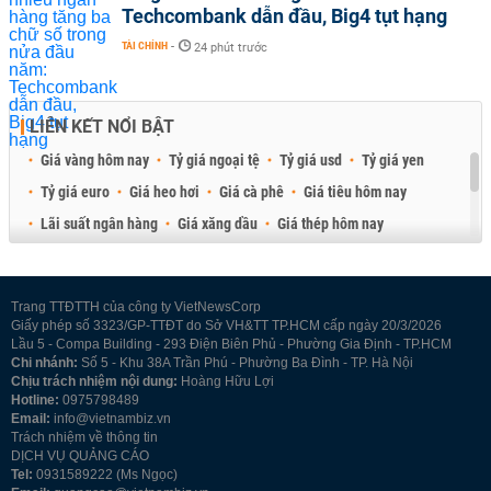
Techcombank dẫn đầu, Big4 tụt hạng
TÀI CHÍNH
-
24 phút trước
LIÊN KẾT NỔI BẬT
Giá vàng hôm nay
Tỷ giá ngoại tệ
Tỷ giá usd
Tỷ giá yen
Tỷ giá euro
Giá heo hơi
Giá cà phê
Giá tiêu hôm nay
Lãi suất ngân hàng
Giá xăng dầu
Giá thép hôm nay
Giá sầu riêng
Giá thịt heo
Giá gạo
Giá cao su
Best Retail Brokers
Diễn đàn đầu tư Việt Nam 2026
Trang TTĐTTH của công ty VietNewsCorp
Giấy phép số 3323/GP-TTĐT do Sở VH&TT TP.HCM cấp ngày 20/3/2026
Lầu 5 - Compa Building - 293 Điện Biên Phủ - Phường Gia Định - TP.HCM
Chi nhánh:
Số 5 - Khu 38A Trần Phú - Phường Ba Đình - TP. Hà Nội
Chịu trách nhiệm nội dung:
Hoàng Hữu Lợi
Hotline:
0975798489
Email:
info@vietnambiz.vn
Trách nhiệm về thông tin
DỊCH VỤ QUẢNG CÁO
Tel:
0931589222 (Ms Ngọc)