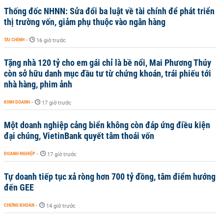
Thống đốc NHNN: Sửa đổi ba luật về tài chính để phát triển
thị trường vốn, giảm phụ thuộc vào ngân hàng
TÀI CHÍNH
-
16 giờ trước
Tặng nhà 120 tỷ cho em gái chỉ là bề nổi, Mai Phương Thúy
còn sở hữu danh mục đầu tư từ chứng khoán, trái phiếu tới
nhà hàng, phim ảnh
KINH DOANH
-
17 giờ trước
Một doanh nghiệp cảng biển không còn đáp ứng điều kiện
đại chúng, VietinBank quyết tâm thoái vốn
DOANH NGHIỆP
-
17 giờ trước
Tự doanh tiếp tục xả ròng hơn 700 tỷ đồng, tâm điểm hướng
đến GEE
CHỨNG KHOÁN
-
14 giờ trước