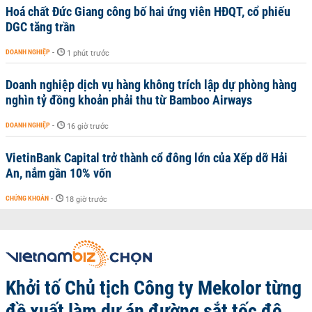
Hoá chất Đức Giang công bố hai ứng viên HĐQT, cổ phiếu
DGC tăng trần
DOANH NGHIỆP
-
1 phút trước
Doanh nghiệp dịch vụ hàng không trích lập dự phòng hàng
nghìn tỷ đồng khoản phải thu từ Bamboo Airways
DOANH NGHIỆP
-
16 giờ trước
VietinBank Capital trở thành cổ đông lớn của Xếp dỡ Hải
An, nắm gần 10% vốn
CHỨNG KHOÁN
-
18 giờ trước
Khởi tố Chủ tịch Công ty Mekolor từng
đề xuất làm dự án đường sắt tốc độ