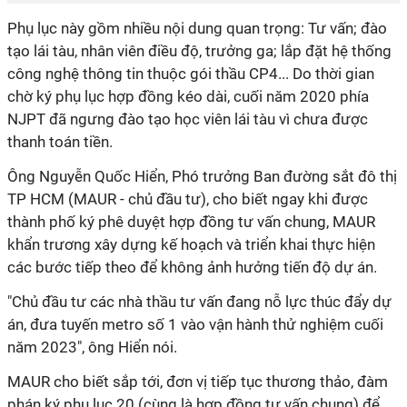
Phụ lục này gồm nhiều nội dung quan trọng: Tư vấn; đào
tạo lái tàu, nhân viên điều độ, trưởng ga; lắp đặt hệ thống
công nghệ thông tin thuộc gói thầu CP4... Do thời gian
chờ ký phụ lục hợp đồng kéo dài, cuối năm 2020 phía
NJPT đã ngưng đào tạo học viên lái tàu vì chưa được
thanh toán tiền.
Ông Nguyễn Quốc Hiển, Phó trưởng Ban đường sắt đô thị
TP HCM (MAUR - chủ đầu tư), cho biết ngay khi được
thành phố ký phê duyệt hợp đồng tư vấn chung, MAUR
khẩn trương xây dựng kế hoạch và triển khai thực hiện
các bước tiếp theo để không ảnh hưởng tiến độ dự án.
"Chủ đầu tư các nhà thầu tư vấn đang nỗ lực thúc đẩy dự
án, đưa tuyến metro số 1 vào vận hành thử nghiệm cuối
năm 2023", ông Hiển nói.
MAUR cho biết sắp tới, đơn vị tiếp tục thương thảo, đàm
phán ký phụ lục 20 (cùng là hợp đồng tư vấn chung) để