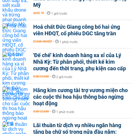
Mỹ
QUỐC TẾ
-
1 giờ trước
Hoá chất Đức Giang công bố hai ứng
viên HĐQT, cổ phiếu DGC tăng trần
DOANH NGHIỆP
-
1 phút trước
'Đế chế’ kinh doanh hàng xa xỉ của Lý
Nhã Kỳ: Từ phân phối, thiết kế kim
cương đến thời trang, phụ kiện cao cấp
KINH DOANH
-
2 giờ trước
Hãng kim cương tài trợ vương miện cho
các cuộc thi hoa hậu thông báo ngừng
hoạt động
KINH DOANH
-
1 phút trước
Lãi thuần từ dịch vụ nhiều ngân hàng
tăng ba chữ số trong nửa đầu năm: