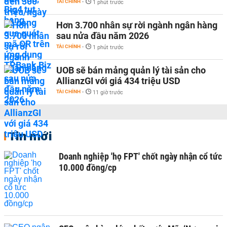
TÀI CHÍNH
-
1 phút trước
Hơn 3.700 nhân sự rời ngành ngân hàng
sau nửa đầu năm 2026
TÀI CHÍNH
-
1 phút trước
UOB sẽ bán mảng quản lý tài sản cho
AllianzGI với giá 434 triệu USD
TÀI CHÍNH
-
11 giờ trước
Tin mới
Doanh nghiệp 'họ FPT' chốt ngày nhận cổ tức
10.000 đồng/cp