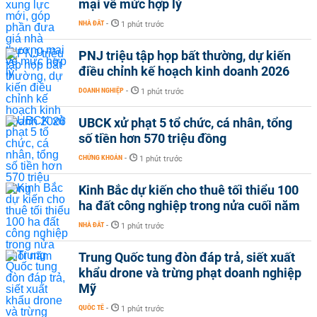
mại về mức hợp lý
NHÀ ĐẤT
-
1 phút trước
PNJ triệu tập họp bất thường, dự kiến
điều chỉnh kế hoạch kinh doanh 2026
DOANH NGHIỆP
-
1 phút trước
UBCK xử phạt 5 tổ chức, cá nhân, tổng
số tiền hơn 570 triệu đồng
CHỨNG KHOÁN
-
1 phút trước
Kinh Bắc dự kiến cho thuê tối thiểu 100
ha đất công nghiệp trong nửa cuối năm
NHÀ ĐẤT
-
1 phút trước
Trung Quốc tung đòn đáp trả, siết xuất
khẩu drone và trừng phạt doanh nghiệp
Mỹ
QUỐC TẾ
-
1 phút trước