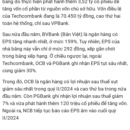
bảng do thực hiện phát hành thêm 3,52 tỷ cổ phiếu để
tăng vốn cổ phần từ nguồn vốn chủ sở hữu. Vốn điều lệ
của Techcombank đang là 70.450 tỷ đồng, cao thứ hai
toàn hệ thống, chỉ sau VPBank.
Sau nửa đầu năm, BVBank (Bản Việt) là ngân hàng có
EPS tăng nhanh nhất, ở mức 159%. Tuy nhiên, EPS của
nhà băng này vẫn chỉ ở mức 292 đồng, xếp gần chót
trong bảng xếp hạng. Ở chiều ngược lại, ngoài
Techcombank, OCB và PGBank ghi nhận EPS tụt sâu nhất,
cùng giảm 30%.
Trong đó, OCB là ngân hàng có lợi nhuận sau thuế sụt
giảm sâu nhất trong quý II/2024 và cao thứ ba trong nửa
đầu năm. Còn PGBank ghi nhận lợi nhuận sau thuế giảm
7% và vừa phát hành thêm 120 triệu cổ phiếu để tăng vốn.
Ngoài ra, NCB tiếp tục báo cáo EPS âm vào cuối quý
II/2024