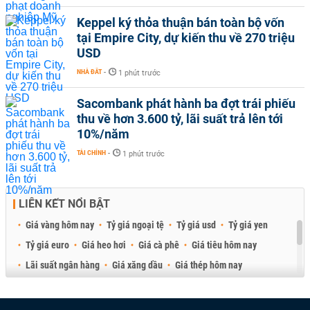
Keppel ký thỏa thuận bán toàn bộ vốn
tại Empire City, dự kiến thu về 270 triệu
USD
NHÀ ĐẤT
-
1 phút trước
Sacombank phát hành ba đợt trái phiếu
thu về hơn 3.600 tỷ, lãi suất trả lên tới
10%/năm
TÀI CHÍNH
-
1 phút trước
LIÊN KẾT NỔI BẬT
Giá vàng hôm nay
Tỷ giá ngoại tệ
Tỷ giá usd
Tỷ giá yen
Tỷ giá euro
Giá heo hơi
Giá cà phê
Giá tiêu hôm nay
Lãi suất ngân hàng
Giá xăng dầu
Giá thép hôm nay
Giá sầu riêng
Giá thịt heo
Giá gạo
Giá cao su
Best Retail Brokers
Diễn đàn đầu tư Việt Nam 2026