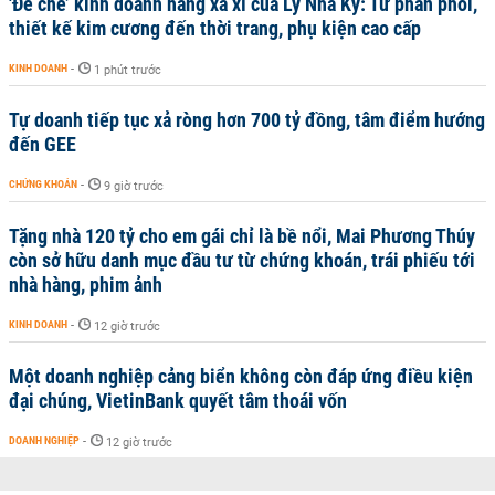
'Đế chế’ kinh doanh hàng xa xỉ của Lý Nhã Kỳ: Từ phân phối,
thiết kế kim cương đến thời trang, phụ kiện cao cấp
KINH DOANH
-
1 phút trước
Tự doanh tiếp tục xả ròng hơn 700 tỷ đồng, tâm điểm hướng
đến GEE
CHỨNG KHOÁN
-
9 giờ trước
Tặng nhà 120 tỷ cho em gái chỉ là bề nổi, Mai Phương Thúy
còn sở hữu danh mục đầu tư từ chứng khoán, trái phiếu tới
nhà hàng, phim ảnh
KINH DOANH
-
12 giờ trước
Một doanh nghiệp cảng biển không còn đáp ứng điều kiện
đại chúng, VietinBank quyết tâm thoái vốn
DOANH NGHIỆP
-
12 giờ trước