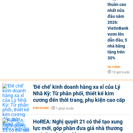
thuần cao
nhất nửa
đầu năm
2026:
VietinBank
vươn lên
dẫn đầu, 5
nhà băng
tăng trên
30%
TÀI CHÍNH
-
13 giờ trước
'Đế chế’ kinh doanh hàng xa xỉ của Lý
Nhã Kỳ: Từ phân phối, thiết kế kim
cương đến thời trang, phụ kiện cao cấp
KINH DOANH
-
1 phút trước
HoREA: Nghị quyết 21 có thể tạo xung
lực mới, góp phần đưa giá nhà thương