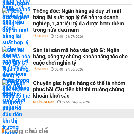
Thống đốc: Ngân hàng sẽ duy trì mặt
bằng lãi suất hợp lý để hỗ trợ doanh
nghiệp, 1,4 triệu tỷ đã được bơm thêm
trong nửa đầu năm
TÀI CHÍNH
-
16:00 | 03/07/2026
Sàn tài sản mã hóa vào 'giờ G': Ngân
hàng, công ty chứng khoán tăng tốc cho
cuộc chơi nghìn tỷ
TÀI CHÍNH
-
08:00 | 27/06/2026
Chuyên gia: Ngân hàng có thể là nhóm
phục hồi đầu tiên khi thị trường chứng
khoán khởi sắc
CHỨNG KHOÁN
-
09:56 | 26/06/2026
Cùng chủ đề