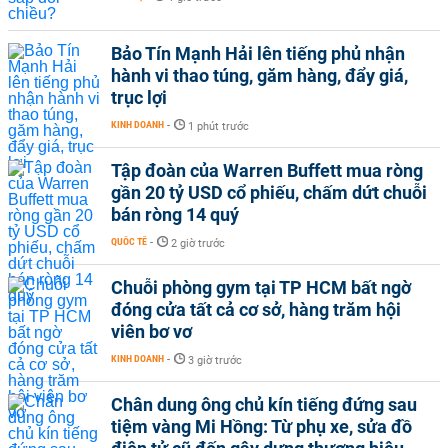
Bảo Tín Mạnh Hải lên tiếng phủ nhận
hành vi thao túng, găm hàng, đẩy giá,
trục lợi
KINH DOANH
-
1 phút trước
Tập đoàn của Warren Buffett mua ròng
gần 20 tỷ USD cổ phiếu, chấm dứt chuỗi
bán ròng 14 quý
QUỐC TẾ
-
2 giờ trước
Chuỗi phòng gym tại TP HCM bất ngờ
đóng cửa tất cả cơ sở, hàng trăm hội
viên bơ vơ
KINH DOANH
-
3 giờ trước
Chân dung ông chủ kín tiếng đứng sau
tiệm vàng Mi Hồng: Từ phụ xe, sửa đồ