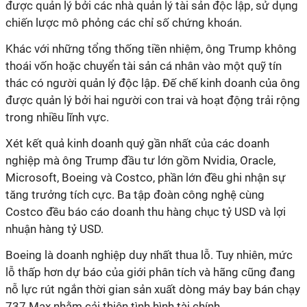
được quản lý bởi các nhà quản lý tài sản độc lập, sử dụng
chiến lược mô phỏng các chỉ số chứng khoán.
Khác với những tổng thống tiền nhiệm, ông Trump không
thoái vốn hoặc chuyển tài sản cá nhân vào một quỹ tín
thác có người quản lý độc lập. Đế chế kinh doanh của ông
được quản lý bởi hai người con trai và hoạt động trải rộng
trong nhiều lĩnh vực.
Xét kết quả kinh doanh quý gần nhất của các doanh
nghiệp mà ông Trump đầu tư lớn gồm Nvidia, Oracle,
Microsoft, Boeing và Costco, phần lớn đều ghi nhận sự
tăng trưởng tích cực. Ba tập đoàn công nghệ cùng
Costco đều báo cáo doanh thu hàng chục tỷ USD và lợi
nhuận hàng tỷ USD.
Boeing là doanh nghiệp duy nhất thua lỗ. Tuy nhiên, mức
lỗ thấp hơn dự báo của giới phân tích và hãng cũng đang
nỗ lực rút ngắn thời gian sản xuất dòng máy bay bán chạy
737 Max nhằm cải thiện tình hình tài chính.