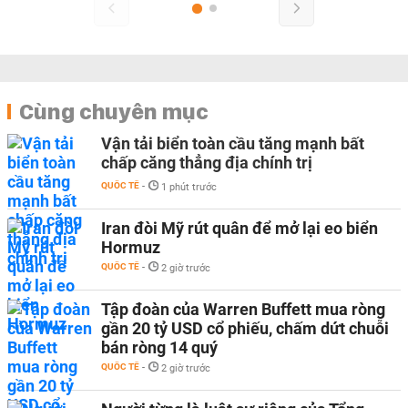
Cùng chuyên mục
Vận tải biển toàn cầu tăng mạnh bất
chấp căng thẳng địa chính trị
QUỐC TẾ
-
1 phút trước
Iran đòi Mỹ rút quân để mở lại eo biển
Hormuz
QUỐC TẾ
-
2 giờ trước
Tập đoàn của Warren Buffett mua ròng
gần 20 tỷ USD cổ phiếu, chấm dứt chuỗi
bán ròng 14 quý
QUỐC TẾ
-
2 giờ trước