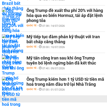
Ông Trump đề xuất thu phí 20% với hàng
hóa qua eo biển Hormuz, tái áp đặt lệnh
phong tỏa
QUỐC TẾ
-
07:38 | 14/07/2026
Mỹ tiếp tục đàm phán kỹ thuật với Iran
bất chấp căng thẳng
QUỐC TẾ
-
20:00 | 10/07/2026
Mỹ tấn công Iran sau khi ông Trump
tuyên bố lệnh ngừng bắn đã kết thúc
QUỐC TẾ
-
07:40 | 09/07/2026
Ông Trump kiếm hơn 1 tỷ USD từ tiền mã
hoá trong năm đầu trở lại Nhà Trắng
QUỐC TẾ
-
07:00 | 01/07/2026