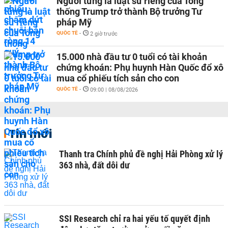
Người từng là luật sư riêng của Tổng
thống Trump trở thành Bộ trưởng Tư
pháp Mỹ
QUỐC TẾ
-
2 giờ trước
15.000 nhà đầu tư 0 tuổi có tài khoản
chứng khoán: Phụ huynh Hàn Quốc đổ xô
mua cổ phiếu tích sản cho con
QUỐC TẾ
-
09:00 | 08/08/2026
Tin mới
Thanh tra Chính phủ đề nghị Hải Phòng xử lý
363 nhà, đất dôi dư
SSI Research chỉ ra hai yếu tố quyết định