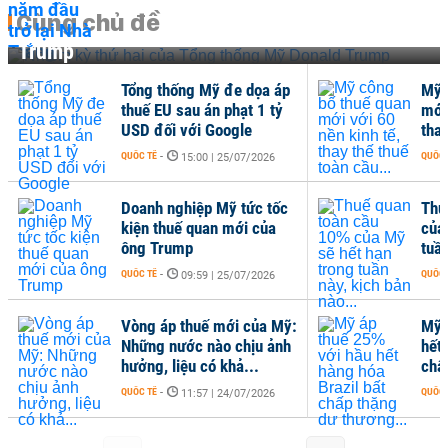
Cùng chủ đề
Nhiệm kỳ thứ hai của Tổng thống Mỹ Donald
Trump
Tổng thống Mỹ đe dọa áp
Mỹ 
thuế EU sau án phạt 1 tỷ
mới 
USD đối với Google
thay
QUỐC TẾ
-
QUỐC 
15:00 | 25/07/2026
Doanh nghiệp Mỹ tức tốc
Thu
kiện thuế quan mới của
của
ông Trump
tuần
QUỐC TẾ
-
QUỐC 
09:59 | 25/07/2026
Vòng áp thuế mới của Mỹ:
Mỹ 
Những nước nào chịu ảnh
hết 
hưởng, liệu có khả...
chấ
QUỐC TẾ
-
QUỐC 
11:57 | 24/07/2026