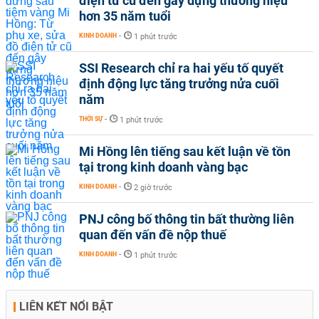
điện tử cũ đến gây dựng thương hiệu
hơn 35 năm tuổi
KINH DOANH
-
1 phút trước
SSI Research chỉ ra hai yếu tố quyết
định động lực tăng trưởng nửa cuối
năm
THỜI SỰ
-
1 phút trước
Mi Hồng lên tiếng sau kết luận về tồn
tại trong kinh doanh vàng bạc
KINH DOANH
-
2 giờ trước
PNJ công bố thông tin bất thường liên
quan đến vấn đề nộp thuế
KINH DOANH
-
1 phút trước
LIÊN KẾT NỔI BẬT