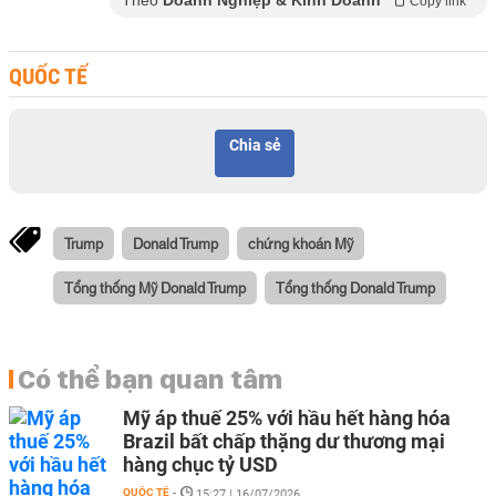
Theo
Doanh Nghiệp & Kinh Doanh
Copy link
QUỐC TẾ
Chia sẻ
Trump
Donald Trump
chứng khoán Mỹ
Tổng thống Mỹ Donald Trump
Tổng thống Donald Trump
Có thể bạn quan tâm
Mỹ áp thuế 25% với hầu hết hàng hóa
Brazil bất chấp thặng dư thương mại
hàng chục tỷ USD
QUỐC TẾ
-
15:27 | 16/07/2026