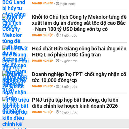
DOANH NGHIỆP
-
9 giờ trước
Khởi tố Chủ tịch Công ty Mekolor từng đề
xuất làm dự án đường sắt tốc độ cao Bắc
- Nam 100 tỷ USD bằng vốn tự có
DOANH NGHIỆP
-
11 giờ trước
Hoá chất Đức Giang công bố hai ứng viên
HĐQT, cổ phiếu DGC tăng trần
DOANH NGHIỆP
-
12 giờ trước
Doanh nghiệp 'họ FPT' chốt ngày nhận cổ
tức 10.000 đồng/cp
DOANH NGHIỆP
-
13 giờ trước
PNJ triệu tập họp bất thường, dự kiến
điều chỉnh kế hoạch kinh doanh 2026
DOANH NGHIỆP
-
15 giờ trước