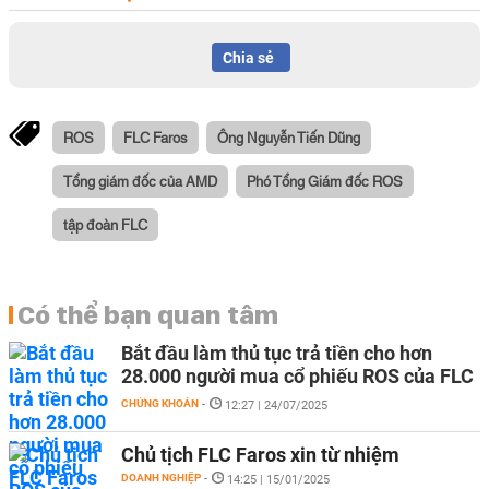
Chia sẻ
ROS
FLC Faros
Ông Nguyễn Tiến Dũng
Tổng giám đốc của AMD
Phó Tổng Giám đốc ROS
tập đoàn FLC
Có thể bạn quan tâm
Bắt đầu làm thủ tục trả tiền cho hơn
28.000 người mua cổ phiếu ROS của FLC
CHỨNG KHOÁN
-
12:27 | 24/07/2025
Chủ tịch FLC Faros xin từ nhiệm
DOANH NGHIỆP
-
14:25 | 15/01/2025