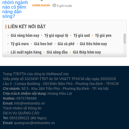
CHỨNG KHOÁN
-
9 giờ trước
LIÊN KẾT NỔI BẬT
Giá vàng hôm nay
Tỷ giá ngoại tệ
Tỷ giá usd
Tỷ giá yen
Tỷ giá euro
Giá heo hơi
Giá cà phê
Giá tiêu hôm nay
Lãi suất ngân hàng
Giá xăng dầu
Giá thép hôm nay
Giá sầu riêng
Giá thịt heo
Giá gạo
Giá cao su
Best Retail Brokers
Diễn đàn đầu tư Việt Nam 2026
Trang TTĐTTH của công ty VietNewsCorp
Giấy phép số 3323/GP-TTĐT do Sở VH&TT TP.HCM cấp ngày 20/3/2026
Lầu 5 - Compa Building - 293 Điện Biên Phủ - Phường Gia Định - TP.HCM
Chi nhánh:
Số 5 - Khu 38A Trần Phú - Phường Ba Đình - TP. Hà Nội
Chịu trách nhiệm nội dung:
Hoàng Hữu Lợi
Hotline:
0975798489
Email:
info@vietnambiz.vn
Trách nhiệm về thông tin
DỊCH VỤ QUẢNG CÁO
Tel:
0931589222 (Ms Ngọc)
Email:
quangcao@vietnambiz.vn