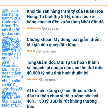
Khối tài sản hàng trăm tỷ của Huấn Hoa
Hồng: Từ biệt thự 50 tỷ, dàn siêu xe
hàng chục tỷ đến vườn tùng Nhật đắt đỏ
KINH DOANH
-
2 giờ trước
Chứng khoán Mỹ đồng loạt giảm điểm
khi giá dầu quay đầu tăng
QUỐC TẾ
-
1 phút trước
Tổng Giám đốc MB: Tự tin hoàn thành
kế hoạch lợi nhuận năm, có thể đạt mốc
40.000 tỷ nếu tình hình thuận lợi
TÀI CHÍNH
-
6 giờ trước
AI trở nên 'đáng sợ' hơn Bitcoin: Giới
đầu tư tháo chạy vì thị trường bốc hơi
40%, 150 tỷ USD bị rút không thương
tiếc