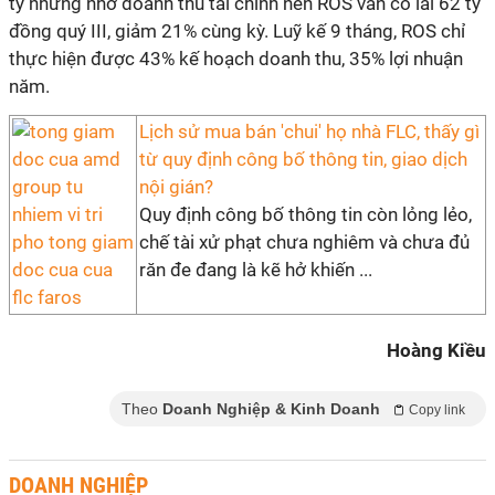
ty nhưng nhờ doanh thu tài chính nên ROS vẫn có lãi 62 tỷ
đồng quý III, giảm 21% cùng kỳ. Luỹ kế 9 tháng, ROS chỉ
thực hiện được 43% kế hoạch doanh thu, 35% lợi nhuận
năm.
Lịch sử mua bán 'chui' họ nhà FLC, thấy gì
từ quy định công bố thông tin, giao dịch
nội gián?
Quy định công bố thông tin còn lỏng lẻo,
chế tài xử phạt chưa nghiêm và chưa đủ
răn đe đang là kẽ hở khiến ...
Hoàng Kiều
Theo
Doanh Nghiệp & Kinh Doanh
Copy link
DOANH NGHIỆP