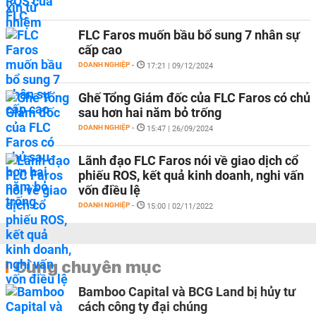
FLC Faros muốn bầu bổ sung 7 nhân sự
cấp cao
DOANH NGHIỆP
-
17:21 | 09/12/2024
Ghế Tổng Giám đốc của FLC Faros có chủ
sau hơn hai năm bỏ trống
DOANH NGHIỆP
-
15:47 | 26/09/2024
Lãnh đạo FLC Faros nói về giao dịch cổ
phiếu ROS, kết quả kinh doanh, nghi vấn
vốn điều lệ
DOANH NGHIỆP
-
15:00 | 02/11/2022
Cùng chuyên mục
Bamboo Capital và BCG Land bị hủy tư
cách công ty đại chúng