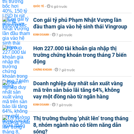
QUỐC TẾ
-
6 giờ trước
Con gái tỷ phú Phạm Nhật Vượng lần
đầu tham gia vào hệ sinh thái Vingroup
KINH DOANH
-
7 giờ trước
Hơn 227.000 tài khoản gia nhập thị
trường chứng khoán trong tháng 7 biến
động
CHỨNG KHOÁN
-
7 giờ trước
Doanh nghiệp duy nhất sản xuất vàng
mã trên sàn báo lãi tăng 64%, không
vay một đồng nào từ ngân hàng
KINH DOANH
-
7 giờ trước
Thị trường thường ‘phất lên’ trong tháng
8, nhóm ngành nào có tiềm năng dẫn
sóng?