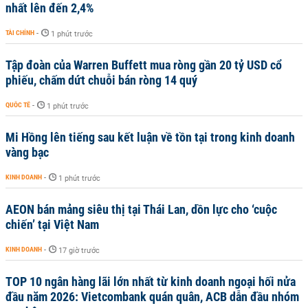
nhất lên đến 2,4%
TÀI CHÍNH
-
1 phút trước
Tập đoàn của Warren Buffett mua ròng gần 20 tỷ USD cổ
phiếu, chấm dứt chuỗi bán ròng 14 quý
QUỐC TẾ
-
1 phút trước
Mi Hồng lên tiếng sau kết luận về tồn tại trong kinh doanh
vàng bạc
KINH DOANH
-
1 phút trước
AEON bán mảng siêu thị tại Thái Lan, dồn lực cho ‘cuộc
chiến’ tại Việt Nam
KINH DOANH
-
17 giờ trước
TOP 10 ngân hàng lãi lớn nhất từ kinh doanh ngoại hối nửa
đầu năm 2026: Vietcombank quán quân, ACB dẫn đầu nhóm