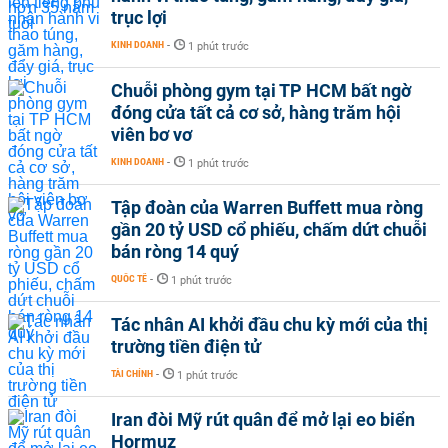
trục lợi
KINH DOANH
-
1 phút trước
Chuỗi phòng gym tại TP HCM bất ngờ
đóng cửa tất cả cơ sở, hàng trăm hội
viên bơ vơ
KINH DOANH
-
1 phút trước
Tập đoàn của Warren Buffett mua ròng
gần 20 tỷ USD cổ phiếu, chấm dứt chuỗi
bán ròng 14 quý
QUỐC TẾ
-
1 phút trước
Tác nhân AI khởi đầu chu kỳ mới của thị
trường tiền điện tử
TÀI CHÍNH
-
1 phút trước
Iran đòi Mỹ rút quân để mở lại eo biển
Hormuz