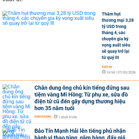
Thâm hụt
thương mại 3,28
tỷ USD trong
tháng 4, các
chuyên gia kỳ
vọng xuất siêu
sẽ quay trở lại
từ quý III
THỜI SỰ
-
16:54 | 07/05/2026
Chân dung ông chủ kín tiếng đứng sau
tiệm vàng Mi Hồng: Từ phụ xe, sửa đồ
điện tử cũ đến gây dựng thương hiệu
hơn 35 năm tuổi
KINH DOANH
-
1 phút trước
Bảo Tín Mạnh Hải lên tiếng phủ nhận
hành vi thao túng, găm hàng, đẩy giá,