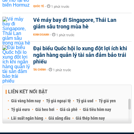
QUỐC TẾ
-
1 phút trước
Vé máy bay đi Singapore, Thái Lan
giảm sâu trong mùa hè
KINH DOANH
-
1 phút trước
Đại biểu Quốc hội lo xung đột lợi ích khi
ngân hàng quản lý tài sản đảm bảo trái
phiếu
TÀI CHÍNH
-
1 phút trước
LIÊN KẾT NỔI BẬT
Giá vàng hôm nay
Tỷ giá ngoại tệ
Tỷ giá usd
Tỷ giá yen
Tỷ giá euro
Giá heo hơi
Giá cà phê
Giá tiêu hôm nay
Lãi suất ngân hàng
Giá xăng dầu
Giá thép hôm nay
Giá sầu riêng
Giá thịt heo
Giá gạo
Giá cao su