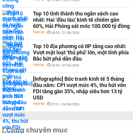
15:46 | 12/07/2026
Top 10 tỉnh thành thu ngân sách cao
nhất: Hai 'đầu tàu' kinh tế chiếm gần
60%, Hải Phòng sát mốc 100.000 tỷ đồng
THỜI SỰ
-
08:00 | 21/06/2026
Top 10 địa phương có IIP tăng cao nhất:
Vượt mặt loạt 'thủ phủ' lớn, một tỉnh phía
Bắc bứt phá dẫn đầu
THỜI SỰ
-
06:05 | 07/06/2026
[Infographic] Bức tranh kinh tế 5 tháng
đầu năm: CPI vượt mức 4%, thu hút vốn
FDI tăng gần 35%, nhập siêu hơn 13 tỷ
USD
THỜI SỰ
-
07:01 | 04/06/2026
Cùng chuyên mục