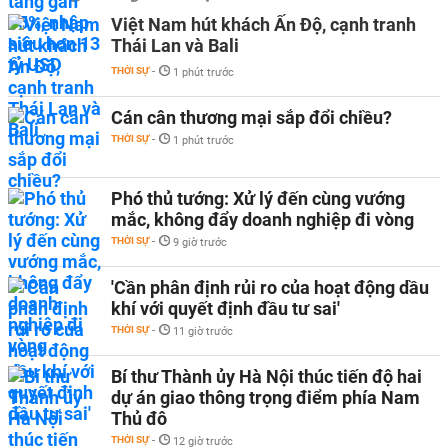
Việt Nam hút khách Ấn Độ, cạnh tranh
Thái Lan và Bali
THỜI SỰ
-
1 phút trước
Cán cân thương mại sắp đổi chiều?
THỜI SỰ
-
1 phút trước
Phó thủ tướng: Xử lý đến cùng vướng
mắc, không đẩy doanh nghiệp đi vòng
THỜI SỰ
-
9 giờ trước
'Cần phân định rủi ro của hoạt động dầu
khí với quyết định đầu tư sai'
THỜI SỰ
-
11 giờ trước
Bí thư Thành ủy Hà Nội thúc tiến độ hai
dự án giao thông trọng điểm phía Nam
Thủ đô
THỜI SỰ
-
12 giờ trước