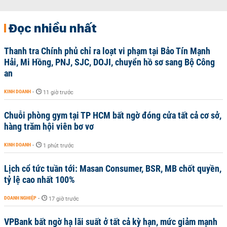
Đọc nhiều nhất
Thanh tra Chính phủ chỉ ra loạt vi phạm tại Bảo Tín Mạnh
Hải, Mi Hồng, PNJ, SJC, DOJI, chuyển hồ sơ sang Bộ Công
an
KINH DOANH
-
11 giờ trước
Chuỗi phòng gym tại TP HCM bất ngờ đóng cửa tất cả cơ sở,
hàng trăm hội viên bơ vơ
KINH DOANH
-
1 phút trước
Lịch cổ tức tuần tới: Masan Consumer, BSR, MB chốt quyền,
tỷ lệ cao nhất 100%
DOANH NGHIỆP
-
17 giờ trước
VPBank bất ngờ hạ lãi suất ở tất cả kỳ hạn, mức giảm mạnh