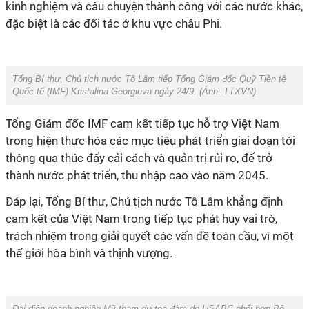
kinh nghiệm và câu chuyện thành công với các nước khác,
đặc biệt là các đối tác ở khu vực châu Phi.
Tổng Bí thư, Chủ tịch nước Tô Lâm tiếp Tổng Giám đốc Quỹ Tiền tệ
Quốc tế (IMF) Kristalina Georgieva ngày 24/9. (Ảnh:
TTXVN
).
Tổng Giám đốc IMF cam kết tiếp tục hỗ trợ Việt Nam
trong hiện thực hóa các mục tiêu phát triển giai đoạn tới
thông qua thúc đẩy cải cách và quản trị rủi ro, để trở
thành nước phát triển, thu nhập cao vào năm 2045.
Đáp lại, Tổng Bí thư, Chủ tịch nước Tô Lâm khẳng định
cam kết của Việt Nam trong tiếp tục phát huy vai trò,
trách nhiệm trong giải quyết các vấn đề toàn cầu, vì một
thế giới hòa bình và thịnh vượng.
Đại diện doanh nghiệp Mỹ tham dự tọa đàm do USABC phối hợp Bộ