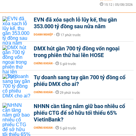
15:12 | 05/08/2026
EVN đã xóa sạch lỗ lũy kế, thu gần
353.000 tỷ đồng sau nửa năm
DOANH NGHIỆP
-
17 phút trước
DMX hút gần 700 tỷ đồng vốn ngoại
trong phiên thứ hai lên HOSE
CHỨNG KHOÁN
-
5 giờ trước
Tự doanh sang tay gần 700 tỷ đồng cổ
phiếu DMX cho ai?
CHỨNG KHOÁN
-
29 phút trước
NHNN cần tăng nắm giữ bao nhiêu cổ
phiếu CTG để sở hữu tối thiểu 65%
VietinBank?
CHỨNG KHOÁN
-
5 giờ trước