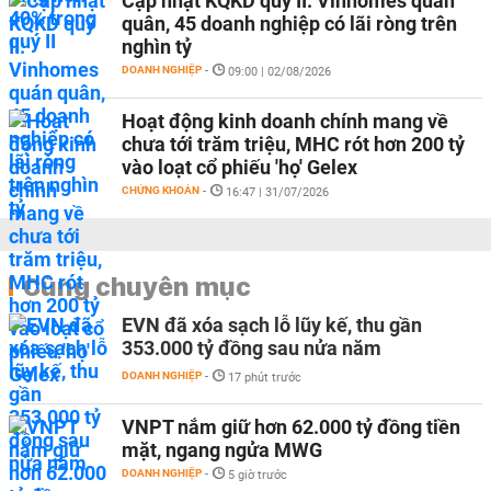
Cập nhật KQKD quý II: Vinhomes quán
quân, 45 doanh nghiệp có lãi ròng trên
nghìn tỷ
DOANH NGHIỆP
-
09:00 | 02/08/2026
Hoạt động kinh doanh chính mang về
chưa tới trăm triệu, MHC rót hơn 200 tỷ
vào loạt cổ phiếu 'họ' Gelex
CHỨNG KHOÁN
-
16:47 | 31/07/2026
Cùng chuyên mục
EVN đã xóa sạch lỗ lũy kế, thu gần
353.000 tỷ đồng sau nửa năm
DOANH NGHIỆP
-
17 phút trước
VNPT nắm giữ hơn 62.000 tỷ đồng tiền
mặt, ngang ngửa MWG
DOANH NGHIỆP
-
5 giờ trước