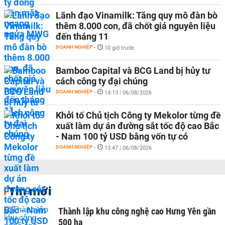
Lãnh đạo Vinamilk: Tăng quy mô đàn bò
thêm 8.000 con, đã chốt giá nguyên liệu
đến tháng 11
DOANH NGHIỆP
-
10 giờ trước
Bamboo Capital và BCG Land bị hủy tư
cách công ty đại chúng
DOANH NGHIỆP
-
14:13 | 06/08/2026
Khởi tố Chủ tịch Công ty Mekolor từng đề
xuất làm dự án đường sắt tốc độ cao Bắc
- Nam 100 tỷ USD bằng vốn tự có
DOANH NGHIỆP
-
13:47 | 06/08/2026
Tin mới
Thành lập khu công nghệ cao Hưng Yên gần
500 ha