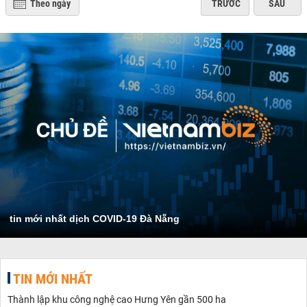
Theo ngày
TRƯỚC
SAU
tin mới nhất dịch COVID-19 Đà Nẵng
TIN MỚI NHẤT
Thành lập khu công nghệ cao Hưng Yên gần 500 ha