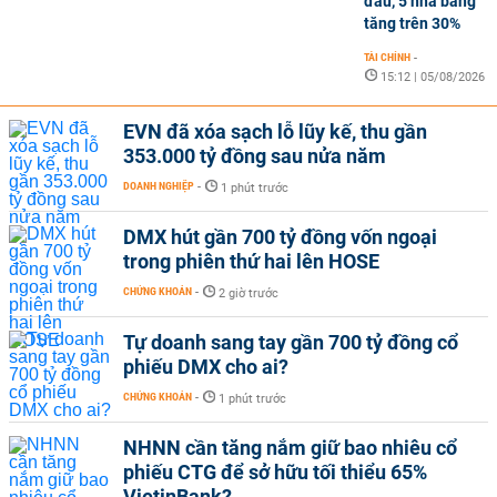
đầu, 5 nhà băng
tăng trên 30%
TÀI CHÍNH
-
15:12 | 05/08/2026
EVN đã xóa sạch lỗ lũy kế, thu gần
353.000 tỷ đồng sau nửa năm
DOANH NGHIỆP
-
1 phút trước
DMX hút gần 700 tỷ đồng vốn ngoại
trong phiên thứ hai lên HOSE
CHỨNG KHOÁN
-
2 giờ trước
Tự doanh sang tay gần 700 tỷ đồng cổ
phiếu DMX cho ai?
CHỨNG KHOÁN
-
1 phút trước
NHNN cần tăng nắm giữ bao nhiêu cổ
phiếu CTG để sở hữu tối thiểu 65%
VietinBank?