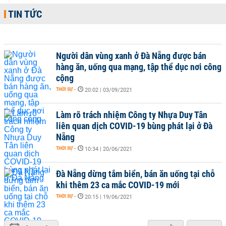
TIN TỨC
Người dân vùng xanh ở Đà Nẵng được bán
hàng ăn, uống qua mạng, tập thể dục nơi công
cộng
THỜI SỰ
-
20:02 | 03/09/2021
Làm rõ trách nhiệm Công ty Nhựa Duy Tân
liên quan dịch COVID-19 bùng phát lại ở Đà
Nẵng
THỜI SỰ
-
10:34 | 20/06/2021
Đà Nẵng dừng tắm biển, bán ăn uống tại chỗ
khi thêm 23 ca mắc COVID-19 mới
THỜI SỰ
-
20:15 | 19/06/2021