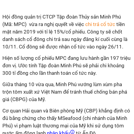
Hội đồng quản trị CTCP Tập đoàn Thủy sản Minh Phú
(Mã: MPC) vừa ra nghị quyết về việc
chi trả cổ tức
tiền
mặt năm 2019 với tỉ lệ 15%/cổ phiếu. Công ty sẽ chốt
danh sách cổ đông chi trả sau ngày đăng kí cuối cùng là
10/11. Cổ đông sẽ được nhận cổ tức vào ngày 26/11.
Hiện số lượng cổ phiếu MPC đang lưu hành gần 197 triệu
đơn vị. Ước tính Tập đoàn Minh Phú sẽ phải chi khoảng
300 tỉ đồng cho lần thanh toán cổ tức này.
Giữa tháng 10 vừa qua, Minh Phú vướng lùm xùm pha
trộn tôm xuất xứ Việt Nam để tránh thuế chống bán phá
giá (CBPG) của Mỹ.
Cơ quan Hải quan và Biên phòng Mỹ (CBP) khẳng định có
đủ bằng chứng cho thấy MSeafood (chi nhánh của Minh
Phú) vi phạm luật thương mại của Mỹ khi sử dụng tôm
nước ấm đông lạnh
nhập khẩu
từ Ấn Độ.