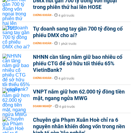
DMX hút gần 700 tỷ đồng vốn ngoại
trong phiên thứ hai lên HOSE
CHỨNG KHOÁN
-
4 giờ trước
Tự doanh sang tay gần 700 tỷ đồng cổ
phiếu DMX cho ai?
CHỨNG KHOÁN
-
1 phút trước
NHNN cần tăng nắm giữ bao nhiêu cổ
phiếu CTG để sở hữu tối thiểu 65%
VietinBank?
CHỨNG KHOÁN
-
4 giờ trước
VNPT nắm giữ hơn 62.000 tỷ đồng tiền
mặt, ngang ngửa MWG
DOANH NGHIỆP
-
4 giờ trước
Chuyên gia Phạm Xuân Hoè chỉ ra 6
nguyên nhân khiến dòng vốn trong nền
kinh tế còn 'tắc nghẽn'