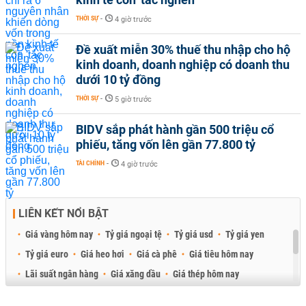
THỜI SỰ
-
4 giờ trước
Đề xuất miễn 30% thuế thu nhập cho hộ
kinh doanh, doanh nghiệp có doanh thu
dưới 10 tỷ đồng
THỜI SỰ
-
5 giờ trước
BIDV sắp phát hành gần 500 triệu cổ
phiếu, tăng vốn lên gần 77.800 tỷ
TÀI CHÍNH
-
4 giờ trước
LIÊN KẾT NỔI BẬT
Giá vàng hôm nay
Tỷ giá ngoại tệ
Tỷ giá usd
Tỷ giá yen
Tỷ giá euro
Giá heo hơi
Giá cà phê
Giá tiêu hôm nay
Lãi suất ngân hàng
Giá xăng dầu
Giá thép hôm nay
Giá sầu riêng
Giá thịt heo
Giá gạo
Giá cao su