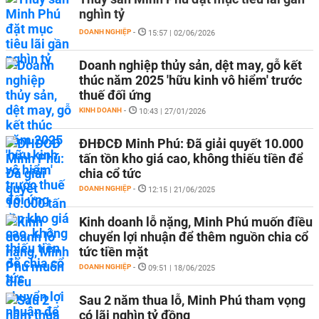
nghìn tỷ
DOANH NGHIỆP
-
15:57 | 02/06/2026
Doanh nghiệp thủy sản, dệt may, gỗ kết
thúc năm 2025 'hữu kinh vô hiểm' trước
thuế đối ứng
KINH DOANH
-
10:43 | 27/01/2026
ĐHĐCĐ Minh Phú: Đã giải quyết 10.000
tấn tồn kho giá cao, không thiếu tiền để
chia cổ tức
DOANH NGHIỆP
-
12:15 | 21/06/2025
Kinh doanh lỗ nặng, Minh Phú muốn điều
chuyển lợi nhuận để thêm nguồn chia cổ
tức tiền mặt
DOANH NGHIỆP
-
09:51 | 18/06/2025
Sau 2 năm thua lỗ, Minh Phú tham vọng
có lãi nghìn tỷ đồng