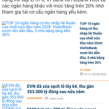
các ngân hàng khác với mức tăng trên 20% nhờ
tham gia tái cơ cấu ngân hàng yếu kém.
TOP 10 ngân
hàng có thu
nhập lãi thuần
cao nhất nửa
đầu năm 2026:
VietinBank
vươn lên dẫn
đầu, 5 nhà băng
tăng trên 30%
TÀI CHÍNH
-
15:12 | 05/08/2026
EVN đã xóa sạch lỗ lũy kế, thu gần
353.000 tỷ đồng sau nửa năm
DOANH NGHIỆP
-
1 phút trước