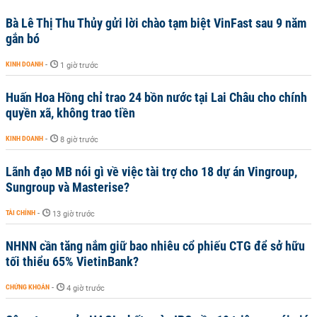
Bà Lê Thị Thu Thủy gửi lời chào tạm biệt VinFast sau 9 năm
gắn bó
KINH DOANH
-
1 giờ trước
Huấn Hoa Hồng chỉ trao 24 bồn nước tại Lai Châu cho chính
quyền xã, không trao tiền
KINH DOANH
-
8 giờ trước
Lãnh đạo MB nói gì về việc tài trợ cho 18 dự án Vingroup,
Sungroup và Masterise?
TÀI CHÍNH
-
13 giờ trước
NHNN cần tăng nắm giữ bao nhiêu cổ phiếu CTG để sở hữu
tối thiểu 65% VietinBank?
CHỨNG KHOÁN
-
4 giờ trước