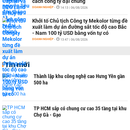
cách công ty đại chúng
DOANH NGHIỆP
-
14:13 | 06/08/2026
Khởi tố Chủ tịch Công ty Mekolor từng đề
xuất làm dự án đường sắt tốc độ cao Bắc
- Nam 100 tỷ USD bằng vốn tự có
DOANH NGHIỆP
-
13:47 | 06/08/2026
Tin mới
Thành lập khu công nghệ cao Hưng Yên gần
500 ha
TP HCM sắp có chung cư cao 35 tầng tại khu
Chợ Gà - Gạo