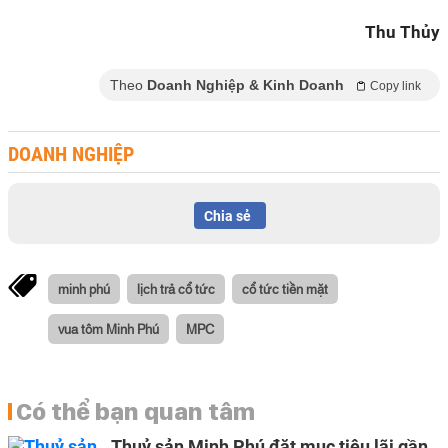
Thu Thủy
Theo
Doanh Nghiệp & Kinh Doanh
Copy link
DOANH NGHIỆP
Chia sẻ
minh phú
lịch trả cổ tức
cổ tức tiền mặt
vua tôm Minh Phú
MPC
Có thể bạn quan tâm
Thuỷ sản Minh Phú đặt mục tiêu lãi gần