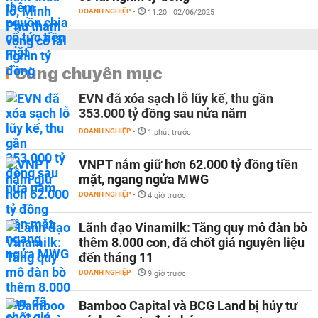
DOANH NGHIỆP
-
11:20 | 02/06/2025
Cùng chuyên mục
EVN đã xóa sạch lỗ lũy kế, thu gần
353.000 tỷ đồng sau nửa năm
DOANH NGHIỆP
-
1 phút trước
VNPT nắm giữ hơn 62.000 tỷ đồng tiền
mặt, ngang ngửa MWG
DOANH NGHIỆP
-
4 giờ trước
Lãnh đạo Vinamilk: Tăng quy mô đàn bò
thêm 8.000 con, đã chốt giá nguyên liệu
đến tháng 11
DOANH NGHIỆP
-
9 giờ trước
Bamboo Capital và BCG Land bị hủy tư