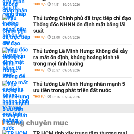
THỜI SỰ
-
14:51 | 10/04/2026
Thủ tướng Chính phủ đã trực tiếp chỉ đạo
Thống đốc NHNN ổn định mặt bằng lãi
suất
THỜI SỰ
-
21:00 | 09/04/2026
Thủ tướng Lê Minh Hưng: Không để xảy
ra mất ổn định, khủng hoảng kinh tế
trong mọi tình huống
THỜI SỰ
-
20:57 | 09/04/2026
Thủ tướng Lê Minh Hưng nhấn mạnh 5
ưu tiên trong phát triển đất nước
THỜI SỰ
-
16:15 | 07/04/2026
Cùng chuyên mục
TP HCM tính xây trung tâm thương mại,