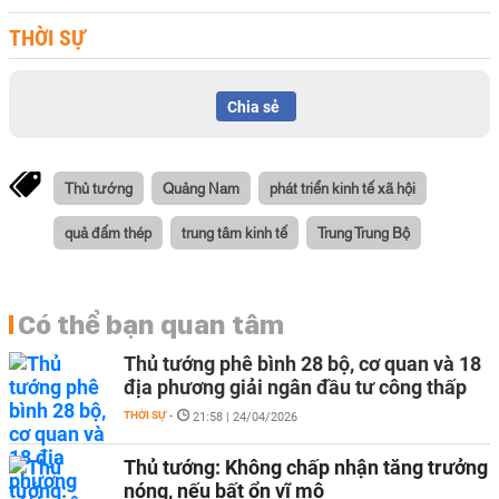
THỜI SỰ
Chia sẻ
Thủ tướng
Quảng Nam
phát triển kinh tế xã hội
quả đấm thép
trung tâm kinh tế
Trung Trung Bộ
Có thể bạn quan tâm
Thủ tướng phê bình 28 bộ, cơ quan và 18
địa phương giải ngân đầu tư công thấp
THỜI SỰ
-
21:58 | 24/04/2026
Thủ tướng: Không chấp nhận tăng trưởng
nóng, nếu bất ổn vĩ mô