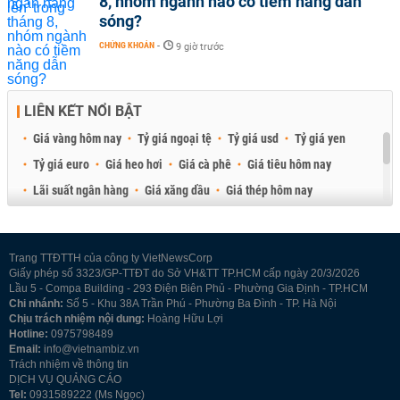
8, nhóm ngành nào có tiềm năng dẫn
sóng?
CHỨNG KHOÁN
-
9 giờ trước
LIÊN KẾT NỔI BẬT
Giá vàng hôm nay
Tỷ giá ngoại tệ
Tỷ giá usd
Tỷ giá yen
Tỷ giá euro
Giá heo hơi
Giá cà phê
Giá tiêu hôm nay
Lãi suất ngân hàng
Giá xăng dầu
Giá thép hôm nay
Giá sầu riêng
Giá thịt heo
Giá gạo
Giá cao su
Best Retail Brokers
Diễn đàn đầu tư Việt Nam 2026
Trang TTĐTTH của công ty VietNewsCorp
Giấy phép số 3323/GP-TTĐT do Sở VH&TT TP.HCM cấp ngày 20/3/2026
Lầu 5 - Compa Building - 293 Điện Biên Phủ - Phường Gia Định - TP.HCM
Chi nhánh:
Số 5 - Khu 38A Trần Phú - Phường Ba Đình - TP. Hà Nội
Chịu trách nhiệm nội dung:
Hoàng Hữu Lợi
Hotline:
0975798489
Email:
info@vietnambiz.vn
Trách nhiệm về thông tin
DỊCH VỤ QUẢNG CÁO
Tel:
0931589222 (Ms Ngọc)