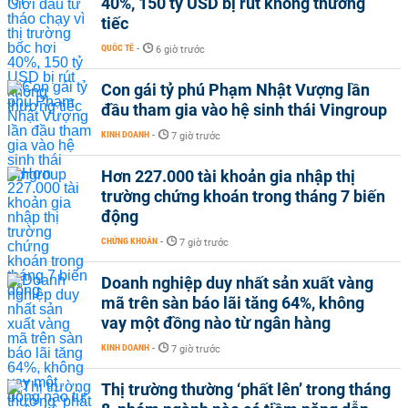
40%, 150 tỷ USD bị rút không thương
tiếc
QUỐC TẾ
-
6 giờ trước
Con gái tỷ phú Phạm Nhật Vượng lần
đầu tham gia vào hệ sinh thái Vingroup
KINH DOANH
-
7 giờ trước
Hơn 227.000 tài khoản gia nhập thị
trường chứng khoán trong tháng 7 biến
động
CHỨNG KHOÁN
-
7 giờ trước
Doanh nghiệp duy nhất sản xuất vàng
mã trên sàn báo lãi tăng 64%, không
vay một đồng nào từ ngân hàng
KINH DOANH
-
7 giờ trước
Thị trường thường ‘phất lên’ trong tháng