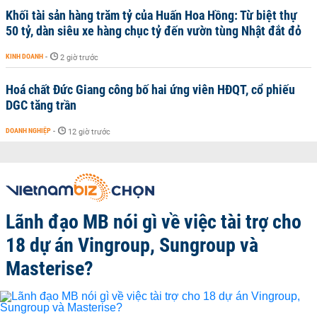
Khối tài sản hàng trăm tỷ của Huấn Hoa Hồng: Từ biệt thự
50 tỷ, dàn siêu xe hàng chục tỷ đến vườn tùng Nhật đắt đỏ
KINH DOANH
-
2 giờ trước
Hoá chất Đức Giang công bố hai ứng viên HĐQT, cổ phiếu
DGC tăng trần
DOANH NGHIỆP
-
12 giờ trước
Lãnh đạo MB nói gì về việc tài trợ cho
18 dự án Vingroup, Sungroup và
Masterise?