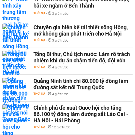
bãi xe ngầm ở Bến Thành
THỜI SỰ
-
3 giờ trước
Chuyên gia hiến kế tái thiết sông Hồng,
mở không gian phát triển cho Hà Nội
THỜI SỰ
-
3 giờ trước
Tổng Bí thư, Chủ tịch nước: Làm rõ trách
nhiệm khi dự án chậm tiến độ, đội vốn
THỜI SỰ
-
4 giờ trước
Quảng Ninh tính chi 80.000 tỷ đồng làm
đường sắt kết nối Trung Quốc
THỜI SỰ
-
4 giờ trước
Chính phủ đề xuất Quốc hội cho tăng
86.100 tỷ đồng làm đường sắt Lào Cai -
Hà Nội - Hải Phòng
THỜI SỰ
-
12 giờ trước