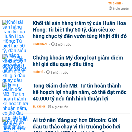
TÀI CHÍNH
-
6 giờ trước
Khối tài sản hàng trăm tỷ của Huấn Hoa
Hồng: Từ biệt thự 50 tỷ, dàn siêu xe
hàng chục tỷ đến vườn tùng Nhật đắt đỏ
KINH DOANH
-
2 giờ trước
Chứng khoán Mỹ đồng loạt giảm điểm
khi giá dầu quay đầu tăng
QUỐC TẾ
-
1 phút trước
Tổng Giám đốc MB: Tự tin hoàn thành
kế hoạch lợi nhuận năm, có thể đạt mốc
40.000 tỷ nếu tình hình thuận lợi
TÀI CHÍNH
-
6 giờ trước
AI trở nên 'đáng sợ' hơn Bitcoin: Giới
đầu tư tháo chạy vì thị trường bốc hơi