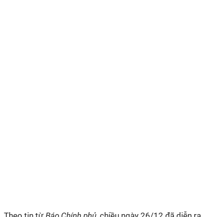
Theo tin từ
Báo Chính phủ,
chiều ngày 26/12 đã diễn ra