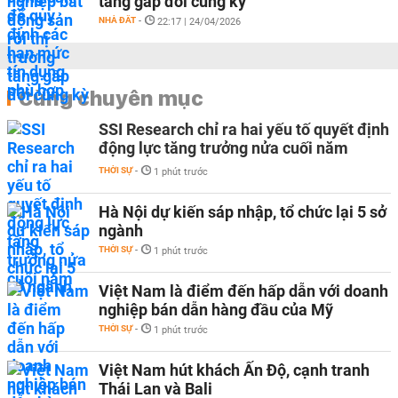
tăng gấp đôi cùng kỳ
NHÀ ĐẤT
-
22:17 | 24/04/2026
Cùng chuyên mục
SSI Research chỉ ra hai yếu tố quyết định
động lực tăng trưởng nửa cuối năm
THỜI SỰ
-
1 phút trước
Hà Nội dự kiến sáp nhập, tổ chức lại 5 sở
ngành
THỜI SỰ
-
1 phút trước
Việt Nam là điểm đến hấp dẫn với doanh
nghiệp bán dẫn hàng đầu của Mỹ
THỜI SỰ
-
1 phút trước
Việt Nam hút khách Ấn Độ, cạnh tranh
Thái Lan và Bali