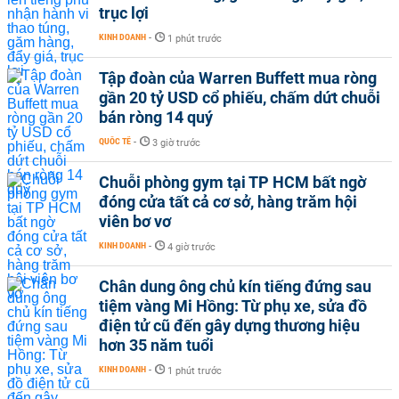
trục lợi
KINH DOANH
-
1 phút trước
Tập đoàn của Warren Buffett mua ròng
gần 20 tỷ USD cổ phiếu, chấm dứt chuỗi
bán ròng 14 quý
QUỐC TẾ
-
3 giờ trước
Chuỗi phòng gym tại TP HCM bất ngờ
đóng cửa tất cả cơ sở, hàng trăm hội
viên bơ vơ
KINH DOANH
-
4 giờ trước
Chân dung ông chủ kín tiếng đứng sau
tiệm vàng Mi Hồng: Từ phụ xe, sửa đồ
điện tử cũ đến gây dựng thương hiệu
hơn 35 năm tuổi
KINH DOANH
-
1 phút trước