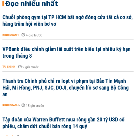
Đọc nhiều nhất
Chuỗi phòng gym tại TP HCM bất ngờ đóng cửa tất cả cơ sở,
hàng trăm hội viên bơ vơ
KINH DOANH
-
4 giờ trước
VPBank điều chỉnh giảm lãi suất trên biểu tại nhiều kỳ hạn
trong tháng 8
TÀI CHÍNH
-
2 giờ trước
Thanh tra Chính phủ chỉ ra loạt vi phạm tại Bảo Tín Mạnh
Hải, Mi Hồng, PNJ, SJC, DOJI, chuyển hồ sơ sang Bộ Công
an
KINH DOANH
-
15 giờ trước
Tập đoàn của Warren Buffett mua ròng gần 20 tỷ USD cổ
phiếu, chấm dứt chuỗi bán ròng 14 quý