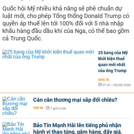
Quốc hội Mỹ nhiều khả năng sẽ phê chuẩn dự
luật mới, cho phép Tổng thống Donald Trump có
quyền áp thuế lên tới 100% đối với 5 nhà nhập
khẩu hàng đầu dầu khí của Nga, có thể bao gồm
cả Trung Quốc.
25 bang của Mỹ
khởi kiện thuế
quan mới nhất
của ông Trump
QUỐC TẾ
-
07:41 | 04/08/2026
Cán cân thương mại sắp đổi chiều?
THỜI SỰ
-
1 giờ trước
Bảo Tín Mạnh Hải lên tiếng phủ nhận
hành vi thao túng, găm hàng, đẩy giá,