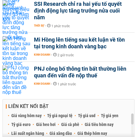
SSI Research chỉ ra hai yếu tố quyết
định động lực tăng trưởng nửa cuối
năm
THỜI SỰ
-
1 phút trước
Mi Hồng lên tiếng sau kết luận về tồn
tại trong kinh doanh vàng bạc
KINH DOANH
-
2 giờ trước
PNJ công bố thông tin bất thường liên
quan đến vấn đề nộp thuế
KINH DOANH
-
1 phút trước
LIÊN KẾT NỔI BẬT
Giá vàng hôm nay
Tỷ giá ngoại tệ
Tỷ giá usd
Tỷ giá yen
Tỷ giá euro
Giá heo hơi
Giá cà phê
Giá tiêu hôm nay
Lãi suất ngân hàng
Giá xăng dầu
Giá thép hôm nay