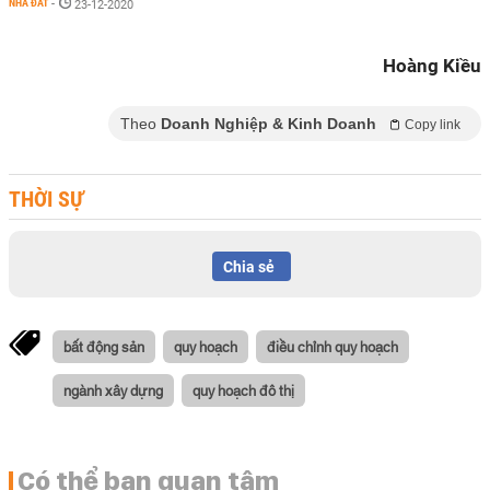
NHÀ ĐẤT
-
23-12-2020
Hoàng Kiều
Theo
Doanh Nghiệp & Kinh Doanh
Copy link
THỜI SỰ
Chia sẻ
bất động sản
quy hoạch
điều chỉnh quy hoạch
ngành xây dựng
quy hoạch đô thị
Có thể bạn quan tâm