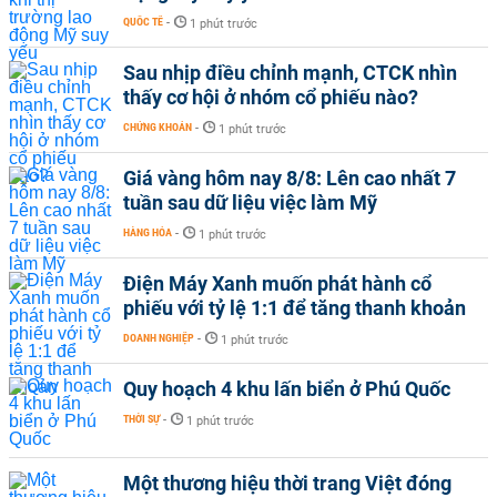
QUỐC TẾ
-
1 phút trước
Sau nhịp điều chỉnh mạnh, CTCK nhìn
thấy cơ hội ở nhóm cổ phiếu nào?
CHỨNG KHOÁN
-
1 phút trước
Giá vàng hôm nay 8/8: Lên cao nhất 7
tuần sau dữ liệu việc làm Mỹ
HÀNG HÓA
-
1 phút trước
Điện Máy Xanh muốn phát hành cổ
phiếu với tỷ lệ 1:1 để tăng thanh khoản
DOANH NGHIỆP
-
1 phút trước
Quy hoạch 4 khu lấn biển ở Phú Quốc
THỜI SỰ
-
1 phút trước
Một thương hiệu thời trang Việt đóng