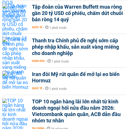
Tập đoàn của Warren Buffett mua ròng
gần 20 tỷ USD cổ phiếu, chấm dứt chuỗi
bán ròng 14 quý
QUỐC TẾ
-
1 phút trước
Thanh tra Chính phủ đề nghị sớm cấp
phép nhập khẩu, sản xuất vàng miếng
cho doanh nghiệp
HÀNG HÓA
-
1 phút trước
Iran đòi Mỹ rút quân để mở lại eo biển
Hormuz
QUỐC TẾ
-
1 phút trước
TOP 10 ngân hàng lãi lớn nhất từ kinh
doanh ngoại hối nửa đầu năm 2026:
Vietcombank quán quân, ACB dẫn đầu
nhóm tư nhân
TÀI CHÍNH
-
16 giờ trước