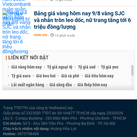
Bảng giá vàng hôm nay 9/8 vàng SJC
và nhẫn tròn leo dốc, nữ trang tăng tới 6
triệu đồng/lượng
HÀNG HÓA
-
13 phút trước
LIÊN KẾT NỔI BẬT
Giá vàng hôm nay
Tỷ giá ngoại tệ
Tỷ giá usd
Tỷ giá yen
Tỷ giá euro
Giá heo hơi
Giá cà phê
Giá tiêu hôm nay
Lãi suất ngân hàng
Giá xăng dầu
Giá thép hôm nay
Giá sầu riêng
Giá thịt heo
Giá gạo
Giá cao su
Best Retail Brokers
Diễn đàn đầu tư Việt Nam 2026
Trang TTĐTTH của công ty VietNewsCorp
Giấy phép số 3323/GP-TTĐT do Sở VH&TT TP.HCM cấp ngày 20/3/2026
Lầu 5 - Compa Building - 293 Điện Biên Phủ - Phường Gia Định - TP.HCM
Chi nhánh:
Số 5 - Khu 38A Trần Phú - Phường Ba Đình - TP. Hà Nội
Chịu trách nhiệm nội dung:
Hoàng Hữu Lợi
Hotline:
0975798489