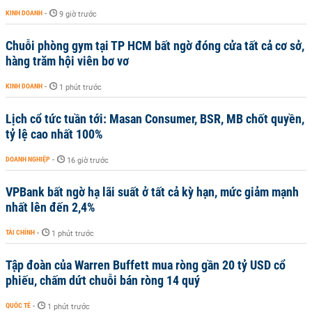
KINH DOANH
-
9 giờ trước
Chuỗi phòng gym tại TP HCM bất ngờ đóng cửa tất cả cơ sở,
hàng trăm hội viên bơ vơ
KINH DOANH
-
1 phút trước
Lịch cổ tức tuần tới: Masan Consumer, BSR, MB chốt quyền,
tỷ lệ cao nhất 100%
DOANH NGHIỆP
-
16 giờ trước
VPBank bất ngờ hạ lãi suất ở tất cả kỳ hạn, mức giảm mạnh
nhất lên đến 2,4%
TÀI CHÍNH
-
1 phút trước
Tập đoàn của Warren Buffett mua ròng gần 20 tỷ USD cổ
phiếu, chấm dứt chuỗi bán ròng 14 quý
QUỐC TẾ
-
1 phút trước