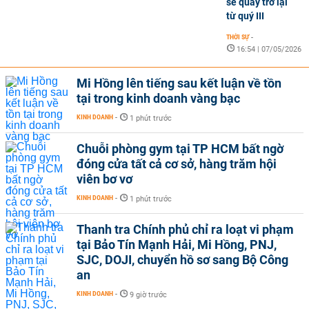
sẽ quay trở lại
từ quý III
THỜI SỰ
-
16:54 | 07/05/2026
Mi Hồng lên tiếng sau kết luận về tồn
tại trong kinh doanh vàng bạc
KINH DOANH
-
1 phút trước
Chuỗi phòng gym tại TP HCM bất ngờ
đóng cửa tất cả cơ sở, hàng trăm hội
viên bơ vơ
KINH DOANH
-
1 phút trước
Thanh tra Chính phủ chỉ ra loạt vi phạm
tại Bảo Tín Mạnh Hải, Mi Hồng, PNJ,
SJC, DOJI, chuyển hồ sơ sang Bộ Công
an
KINH DOANH
-
9 giờ trước