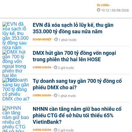
TÀI CHÍNH
-
15:12 | 05/08/2026
EVN đã xóa sạch lỗ lũy kế, thu gần
353.000 tỷ đồng sau nửa năm
DOANH NGHIỆP
-
1 phút trước
DMX hút gần 700 tỷ đồng vốn ngoại
trong phiên thứ hai lên HOSE
CHỨNG KHOÁN
-
2 giờ trước
Tự doanh sang tay gần 700 tỷ đồng cổ
phiếu DMX cho ai?
CHỨNG KHOÁN
-
1 phút trước
NHNN cần tăng nắm giữ bao nhiêu cổ
phiếu CTG để sở hữu tối thiểu 65%
VietinBank?
CHỨNG KHOÁN
-
2 giờ trước