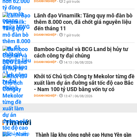
DOANH NGHIỆP
-
2 giờ trước
Lãnh đạo Vinamilk: Tăng quy mô đàn bò
thêm 8.000 con, đã chốt giá nguyên liệu
đến tháng 11
DOANH NGHIỆP
-
7 giờ trước
Bamboo Capital và BCG Land bị hủy tư
cách công ty đại chúng
DOANH NGHIỆP
-
14:13 | 06/08/2026
Khởi tố Chủ tịch Công ty Mekolor từng đề
xuất làm dự án đường sắt tốc độ cao Bắc
- Nam 100 tỷ USD bằng vốn tự có
DOANH NGHIỆP
-
13:47 | 06/08/2026
Tin mới
Thành lập khu công nghệ cao Hưng Yên gần