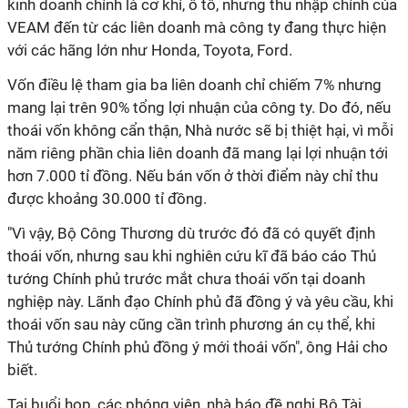
kinh doanh chính là cơ khí, ô tô, nhưng thu nhập chính của
VEAM đến từ các liên doanh mà công ty đang thực hiện
với các hãng lớn như Honda, Toyota, Ford.
Vốn điều lệ tham gia ba liên doanh chỉ chiếm 7% nhưng
mang lại trên 90% tổng lợi nhuận của công ty. Do đó, nếu
thoái vốn không cẩn thận, Nhà nước sẽ bị thiệt hại, vì mỗi
năm riêng phần chia liên doanh đã mang lại lợi nhuận tới
hơn 7.000 tỉ đồng. Nếu bán vốn ở thời điểm này chỉ thu
được khoảng 30.000 tỉ đồng.
"Vì vậy, Bộ Công Thương dù trước đó đã có quyết định
thoái vốn, nhưng sau khi nghiên cứu kĩ đã báo cáo Thủ
tướng Chính phủ trước mắt chưa thoái vốn tại doanh
nghiệp này. Lãnh đạo Chính phủ đã đồng ý và yêu cầu, khi
thoái vốn sau này cũng cần trình phương án cụ thể, khi
Thủ tướng Chính phủ đồng ý mới thoái vốn", ông Hải cho
biết.
Tại buổi họp, các phóng viên, nhà báo đề nghị Bộ Tài