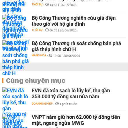
THỜI SỰ
-
14:55 | 04/07/2026
Bộ Công Thương nghiên cứu giá điện
theo giờ với hộ gia đình
THỜI SỰ
-
06:33 | 26/06/2026
Bộ Công Thương rà soát chống bán phá
giá thép hình chữ H
HÀNG HÓA
-
19:00 | 20/06/2026
Cùng chuyên mục
EVN đã xóa sạch lỗ lũy kế, thu gần
353.000 tỷ đồng sau nửa năm
DOANH NGHIỆP
-
1 phút trước
VNPT nắm giữ hơn 62.000 tỷ đồng tiền
mặt, ngang ngửa MWG