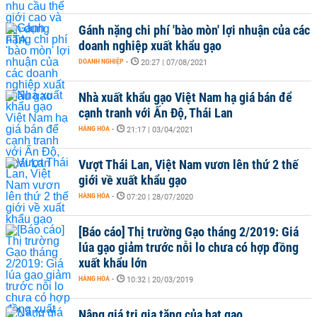
Gánh nặng chi phí 'bào mòn' lợi nhuận của các
doanh nghiệp xuất khẩu gạo
DOANH NGHIỆP
-
20:27 | 07/08/2021
Nhà xuất khẩu gạo Việt Nam hạ giá bán để
cạnh tranh với Ấn Độ, Thái Lan
HÀNG HÓA
-
21:17 | 03/04/2021
Vượt Thái Lan, Việt Nam vươn lên thứ 2 thế
giới về xuất khẩu gạo
HÀNG HÓA
-
07:20 | 28/07/2020
[Báo cáo] Thị trường Gạo tháng 2/2019: Giá
lúa gạo giảm trước nỗi lo chưa có hợp đồng
xuất khẩu lớn
HÀNG HÓA
-
10:32 | 20/03/2019
Nâng giá trị gia tăng của hạt gạo