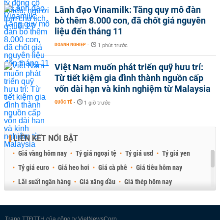
Lãnh đạo Vinamilk: Tăng quy mô đàn
bò thêm 8.000 con, đã chốt giá nguyên
liệu đến tháng 11
DOANH NGHIỆP
-
1 phút trước
Việt Nam muốn phát triển quỹ hưu trí:
Từ tiết kiệm gia đình thành nguồn cấp
vốn dài hạn và kinh nghiệm từ Malaysia
QUỐC TẾ
-
1 giờ trước
LIÊN KẾT NỔI BẬT
Giá vàng hôm nay
Tỷ giá ngoại tệ
Tỷ giá usd
Tỷ giá yen
Tỷ giá euro
Giá heo hơi
Giá cà phê
Giá tiêu hôm nay
Lãi suất ngân hàng
Giá xăng dầu
Giá thép hôm nay
Giá sầu riêng
Giá thịt heo
Giá gạo
Giá cao su
Best Retail Brokers
Diễn đàn đầu tư Việt Nam 2026
Trang TTĐTTH của công ty VietNewsCorp