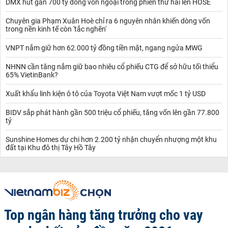
DMX hút gần 700 tỷ đồng vốn ngoại trong phiên thứ hai lên HOSE
Chuyên gia Phạm Xuân Hoè chỉ ra 6 nguyên nhân khiến dòng vốn
trong nền kinh tế còn 'tắc nghẽn'
VNPT nắm giữ hơn 62.000 tỷ đồng tiền mặt, ngang ngửa MWG
NHNN cần tăng nắm giữ bao nhiêu cổ phiếu CTG để sở hữu tối thiểu
65% VietinBank?
Xuất khẩu linh kiện ô tô của Toyota Việt Nam vượt mốc 1 tỷ USD
BIDV sắp phát hành gần 500 triệu cổ phiếu, tăng vốn lên gần 77.800
tỷ
Sunshine Homes dự chi hơn 2.200 tỷ nhận chuyển nhượng một khu
đất tại Khu đô thị Tây Hồ Tây
Top ngân hàng tăng trưởng cho vay