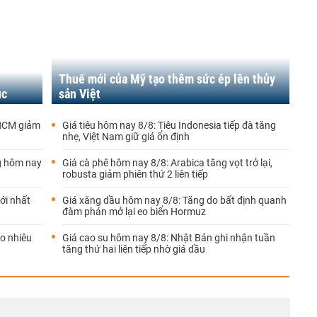
Thuế mới của Mỹ tạo thêm sức ép lên thủy
ục
sản Việt
 HCM giảm
Giá tiêu hôm nay 8/8: Tiêu Indonesia tiếp đà tăng
nhẹ, Việt Nam giữ giá ổn định
kg hôm nay
Giá cà phê hôm nay 8/8: Arabica tăng vọt trở lại,
robusta giảm phiên thứ 2 liên tiếp
ới nhất
Giá xăng dầu hôm nay 8/8: Tăng do bất định quanh
đàm phán mở lại eo biển Hormuz
o nhiêu
Giá cao su hôm nay 8/8: Nhật Bản ghi nhận tuần
tăng thứ hai liên tiếp nhờ giá dầu