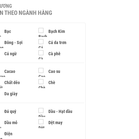
HƯƠNG
IN THEO NGÀNH HÀNG
Bạc
Bạch Kim
Bông - Sợi
Cá da trơn
Cá ngừ
Cà phê
Cacao
Cao su
Chất dẻo
Chè
Da giày
Đá quý
Dầu - Hạt dầu
Dầu mỏ
Dệt may
Điện