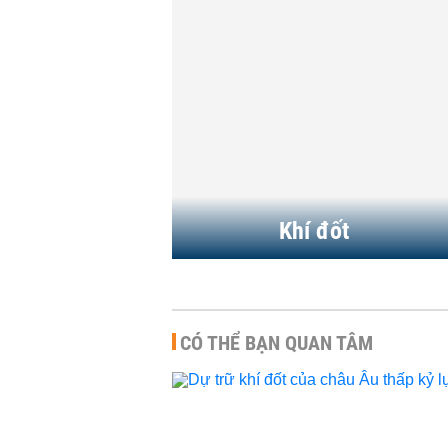
HÀNG HÓA
-
16 giờ trước
Xuất khẩu khí LNG của Mỹ
sang châu Á tăng vọt, bù
đắp khoảng trống từ...
HÀNG HÓA
-
15:02 | 03/05/2026
Khí đốt
CÓ THỂ BẠN QUAN TÂM