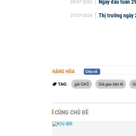
Ngày đầu tuần 29
29-07-2024
Thị trường ngày 
27-07-2024
HÀNG HÓA
Chia sẻ
giá GAS
Giá gas bán lẻ
G
TAG:
CÙNG CHỦ ĐỀ
Dự trữ khí đốt của châu Âu
thấp kỷ lục