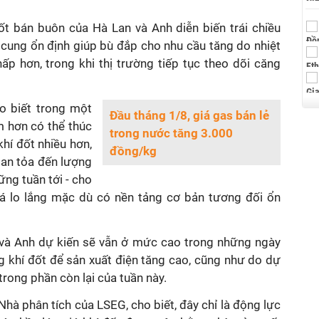
đốt bán buôn của Hà Lan và Anh diễn biến trái chiều
cung ổn định giúp bù đắp cho nhu cầu tăng do nhiệt
ấp hơn, trong khi thị trường tiếp tục theo dõi căng
ho biết trong một
Đầu tháng 1/8, giá gas bán lẻ
ấm hơn có thể thúc
trong nước tăng 3.000
hí đốt nhiều hơn,
đồng/kg
lan tỏa đến lượng
ng tuần tới - cho
há lo lắng mặc dù có nền tảng cơ bản tương đối ổn
và Anh dự kiến ​​sẽ vẫn ở mức cao trong những ngày
ng khí đốt để sản xuất điện tăng cao, cũng như do dự
trong phần còn lại của tuần này.
Nhà phân tích của LSEG, cho biết, đây chỉ là động lực