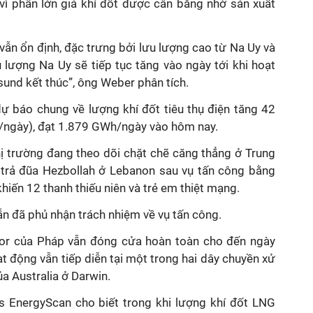
t vì phần lớn giá khí đốt được cân bằng nhờ sản xuất
vẫn ổn định, đặc trưng bởi lưu lượng cao từ Na Uy và
 lượng Na Uy sẽ tiếp tục tăng vào ngày tới khi hoạt
und kết thúc”, ông Weber phân tích.
ự báo chung về lượng khí đốt tiêu thụ điện tăng 42
/ngày), đạt 1.879 GWh/ngày vào hôm nay.
hị trường đang theo dõi chặt chẽ căng thẳng ở Trung
ẽ trả đũa Hezbollah ở Lebanon sau vụ tấn công bằng
hiến 12 thanh thiếu niên và trẻ em thiệt mạng.
ẫn đã phủ nhận trách nhiệm về vụ tấn công.
tor của Pháp vẫn đóng cửa hoàn toàn cho đến ngày
t động vẫn tiếp diễn tại một trong hai dây chuyền xử
ủa Australia ở Darwin.
's EnergyScan cho biết trong khi lượng khí đốt LNG