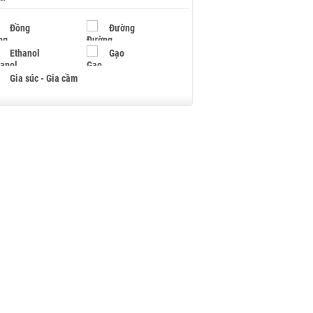
Đồng
Đường
Ethanol
Gạo
Gia súc - Gia cầm
Giấy
Gỗ
Hạt điều
Hồ tiêu - Hạt tiêu
Khí đốt
Kim loại khác
Mắc ca
Muối
Ngũ cốc
Nhựa - Hạt nhựa
Palladium
Phân bón