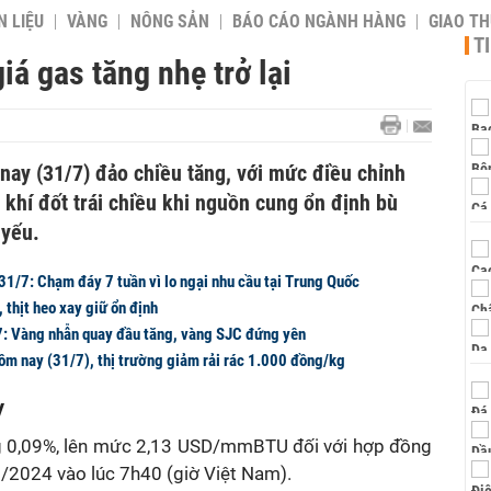
 LIỆU
VÀNG
NÔNG SẢN
BÁO CÁO NGÀNH HÀNG
GIAO T
T
iá gas tăng nhẹ trở lại
nay (31/7) đảo chiều tăng, với mức điều chỉnh
á khí đốt trái chiều khi nguồn cung ổn định bù
 yếu.
31/7: Chạm đáy 7 tuần vì lo ngại nhu cầu tại Trung Quốc
 thịt heo xay giữ ổn định
7: Vàng nhẫn quay đầu tăng, vàng SJC đứng yên
hôm nay (31/7), thị trường giảm rải rác 1.000 đồng/kg
y
g 0,09%, lên mức 2,13 USD/mmBTU đối với hợp đồng
9/2024 vào lúc 7h40 (giờ Việt Nam).