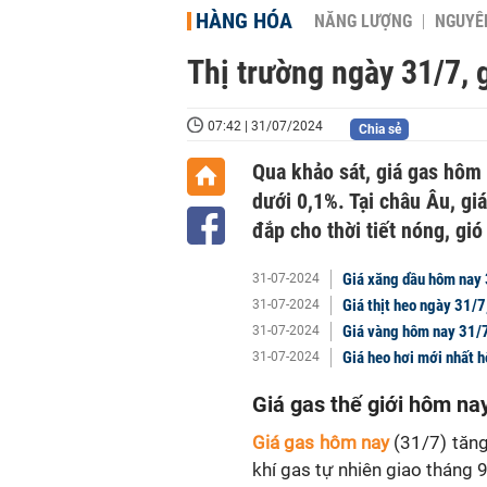
HÀNG HÓA
NĂNG LƯỢNG
NGUYÊN
Thị trường ngày 31/7, g
07:42 | 31/07/2024
Chia sẻ
Qua khảo sát, giá gas hôm 
dưới 0,1%. Tại châu Âu, gi
đắp cho thời tiết nóng, gió
Giá xăng dầu hôm nay 
31-07-2024
Giá thịt heo ngày 31/7,
31-07-2024
Giá vàng hôm nay 31/
31-07-2024
Giá heo hơi mới nhất 
31-07-2024
Giá gas thế giới hôm na
Giá gas hôm nay
(31/7) tăn
khí gas tự nhiên giao tháng 