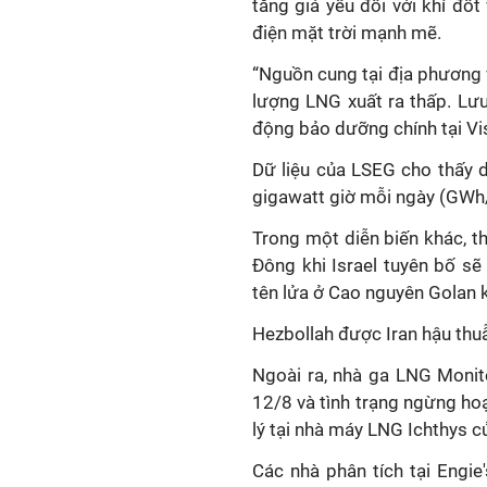
tăng giá yếu đối với khí đố
điện mặt trời mạnh mẽ.
“Nguồn cung tại địa phương 
lượng LNG xuất ra thấp. Lưu
động bảo dưỡng chính tại Vis
Dữ liệu của LSEG cho thấy d
gigawatt giờ mỗi ngày (GWh
Trong một diễn biến khác, t
Đông khi Israel tuyên bố s
tên lửa ở Cao nguyên Golan k
Hezbollah được Iran hậu thu
Ngoài ra, nhà ga LNG Moni
12/8 và tình trạng ngừng hoạ
lý tại nhà máy LNG Ichthys c
Các nhà phân tích tại Engie