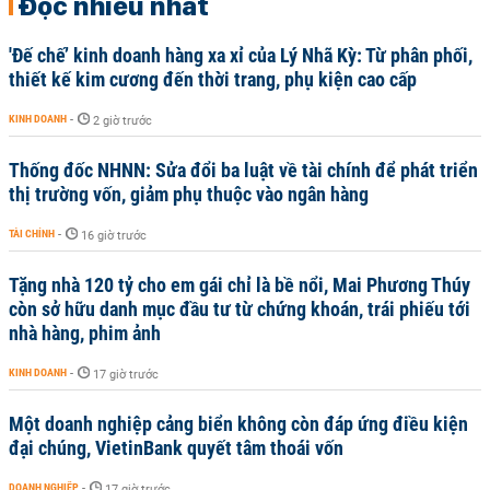
Đọc nhiều nhất
'Đế chế’ kinh doanh hàng xa xỉ của Lý Nhã Kỳ: Từ phân phối,
thiết kế kim cương đến thời trang, phụ kiện cao cấp
KINH DOANH
-
2 giờ trước
Thống đốc NHNN: Sửa đổi ba luật về tài chính để phát triển
thị trường vốn, giảm phụ thuộc vào ngân hàng
TÀI CHÍNH
-
16 giờ trước
Tặng nhà 120 tỷ cho em gái chỉ là bề nổi, Mai Phương Thúy
còn sở hữu danh mục đầu tư từ chứng khoán, trái phiếu tới
nhà hàng, phim ảnh
KINH DOANH
-
17 giờ trước
Một doanh nghiệp cảng biển không còn đáp ứng điều kiện
đại chúng, VietinBank quyết tâm thoái vốn
DOANH NGHIỆP
-
17 giờ trước