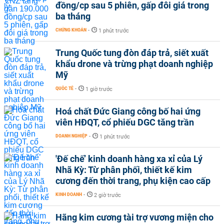
đồng/cp sau 5 phiên, gấp đôi giá trong
ba tháng
CHỨNG KHOÁN
-
1 phút trước
Trung Quốc tung đòn đáp trả, siết xuất
khẩu drone và trừng phạt doanh nghiệp
Mỹ
QUỐC TẾ
-
1 giờ trước
Hoá chất Đức Giang công bố hai ứng
viên HĐQT, cổ phiếu DGC tăng trần
DOANH NGHIỆP
-
1 phút trước
'Đế chế’ kinh doanh hàng xa xỉ của Lý
Nhã Kỳ: Từ phân phối, thiết kế kim
cương đến thời trang, phụ kiện cao cấp
KINH DOANH
-
2 giờ trước
Hãng kim cương tài trợ vương miện cho