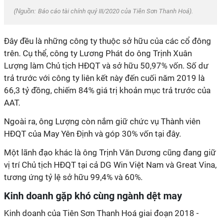
(Nguồn:
Báo cáo tài chính quý III/2020 của Tiên Sơn Thanh Hoá
).
Đây đều là những công ty thuộc sở hữu của các cổ đông
trên. Cụ thể, công ty Lương Phát do ông Trịnh Xuân
Lượng làm Chủ tịch HÐQT và sở hữu 50,97% vốn. Số dư
trả trước với công ty liên kết này đến cuối năm 2019 là
66,3 tỷ đồng, chiếm 84% giá trị khoản mục trả trước của
AAT.
Ngoài ra, ông Lượng còn nắm giữ chức vụ Thành viên
HĐQT của May Yên Định và góp 30% vốn tại đây.
Một lãnh đạo khác là ông Trịnh Văn Dương cũng đang giữ
vị trí Chủ tịch HÐQT tại cả DG Win Việt Nam và Great Vina,
tương ứng tỷ lệ sở hữu 99,4% và 60%.
Kinh doanh gặp khó cùng ngành dệt may
Kinh doanh của Tiên Sơn Thanh Hoá giai đoạn 2018 -