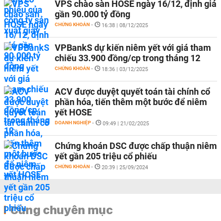
VPS chào sàn HOSE ngày 16/12, định giá
gần 90.000 tỷ đồng
CHỨNG KHOÁN
-
16:38 | 08/12/2025
VPBankS dự kiến niêm yết với giá tham
chiếu 33.900 đồng/cp trong tháng 12
CHỨNG KHOÁN
-
18:36 | 03/12/2025
ACV được duyệt quyết toán tài chính cổ
phần hóa, tiến thêm một bước để niêm
yết HOSE
DOANH NGHIỆP
-
09:49 | 21/02/2025
Chứng khoán DSC được chấp thuận niêm
yết gần 205 triệu cổ phiếu
CHỨNG KHOÁN
-
20:39 | 25/09/2024
Cùng chuyên mục