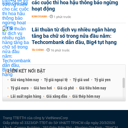
các cuộc thi hoa hậu thông báo ngừng
hoạt động
KINH DOANH
-
1 phút trước
Lãi thuần từ dịch vụ nhiều ngân hàng
tăng ba chữ số trong nửa đầu năm:
Techcombank dẫn đầu, Big4 tụt hạng
TÀI CHÍNH
-
16 phút trước
LIÊN KẾT NỔI BẬT
Giá vàng hôm nay
Tỷ giá ngoại tệ
Tỷ giá usd
Tỷ giá yen
Tỷ giá euro
Giá heo hơi
Giá cà phê
Giá tiêu hôm nay
Lãi suất ngân hàng
Giá xăng dầu
Giá thép hôm nay
Giá sầu riêng
Giá thịt heo
Giá gạo
Giá cao su
Best Retail Brokers
Diễn đàn đầu tư Việt Nam 2026
Trang TTĐTTH của công ty VietNewsCorp
Giấy phép số 3323/GP-TTĐT do Sở VH&TT TP.HCM cấp ngày 20/3/2026
Lầu 5 - Compa Building - 293 Điện Biên Phủ - Phường Gia Định - TP.HCM