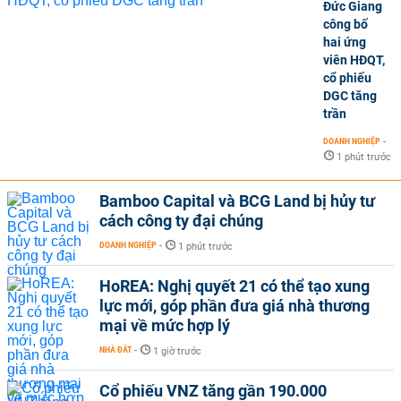
Đức Giang
công bố
hai ứng
viên HĐQT,
cổ phiếu
DGC tăng
trần
DOANH NGHIỆP
-
1 phút trước
Bamboo Capital và BCG Land bị hủy tư
cách công ty đại chúng
DOANH NGHIỆP
-
1 phút trước
HoREA: Nghị quyết 21 có thể tạo xung
lực mới, góp phần đưa giá nhà thương
mại về mức hợp lý
NHÀ ĐẤT
-
1 giờ trước
Cổ phiếu VNZ tăng gần 190.000