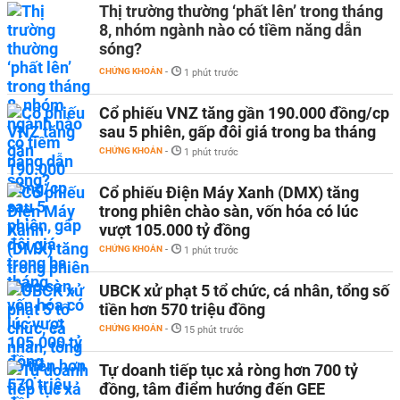
Thị trường thường ‘phất lên’ trong tháng
8, nhóm ngành nào có tiềm năng dẫn
sóng?
CHỨNG KHOÁN
-
1 phút trước
Cổ phiếu VNZ tăng gần 190.000 đồng/cp
sau 5 phiên, gấp đôi giá trong ba tháng
CHỨNG KHOÁN
-
1 phút trước
Cổ phiếu Điện Máy Xanh (DMX) tăng
trong phiên chào sàn, vốn hóa có lúc
vượt 105.000 tỷ đồng
CHỨNG KHOÁN
-
1 phút trước
UBCK xử phạt 5 tổ chức, cá nhân, tổng số
tiền hơn 570 triệu đồng
CHỨNG KHOÁN
-
15 phút trước
Tự doanh tiếp tục xả ròng hơn 700 tỷ
đồng, tâm điểm hướng đến GEE