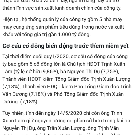
mặc để xuất khẩu và đến nay, ngành hàng này đã trở
thành lĩnh vực sản xuất kinh doanh chính của công ty.
Hiện tại, hệ thống quản lý của công ty gồm 5 nhà máy
may cung ứng sản phẩm tiêu dùng trong nước và xuất
khẩu với tổng giá trị gần 1.000 tỷ đồng.
Cơ cấu cổ đông biến động trước thềm niêm yết
Tại thời điểm cuối quý I/2020, cơ cấu cổ đông của công
ty bao gồm 5 cổ đông lớn là Chủ tịch HĐQT Trịnh Xuân
Lâm (tỷ lệ sở hữu 9,86%), bà Nguyễn Thị Dụ (7,75%),
Thành viên HĐQT kiêm Tổng Giám đốc Trịnh Xuân Lượng
(7,18%), Thành viên HĐQT kiêm Phó Tổng Giám đốc Trịnh
Văn Dương (7,18%) và Phó Tổng Giám đốc Trịnh Xuân
Dưỡng (7,18%).
Tuy nhiên, tính đến ngày 14/5/2020 chỉ còn ông Trịnh
Xuân Lâm giữ nguyên lượng cổ phần sở hữu trong khi bà
Nguyễn Thị Dụ, ông Trần Xuân Lượng, ông Trịnh Văn