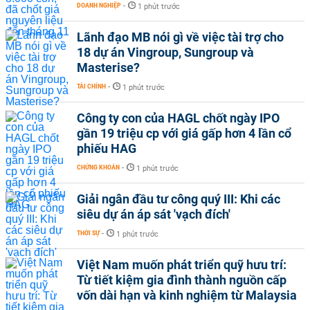
DOANH NGHIỆP
-
1 phút trước
Lãnh đạo MB nói gì về việc tài trợ cho
18 dự án Vingroup, Sungroup và
Masterise?
TÀI CHÍNH
-
1 phút trước
Công ty con của HAGL chốt ngày IPO
gần 19 triệu cp với giá gấp hơn 4 lần cổ
phiếu HAG
CHỨNG KHOÁN
-
1 phút trước
Giải ngân đầu tư công quý III: Khi các
siêu dự án áp sát 'vạch đích'
THỜI SỰ
-
1 phút trước
Việt Nam muốn phát triển quỹ hưu trí:
Từ tiết kiệm gia đình thành nguồn cấp
vốn dài hạn và kinh nghiệm từ Malaysia