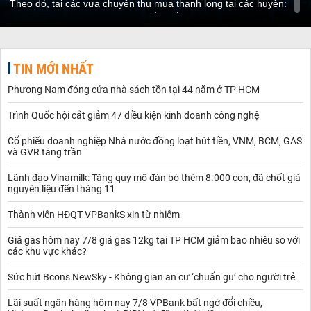
Theo đó, tại các vựa chuyên thu mua thanh long tại các huyện:
Hàm Thuận Nam, Hàm Thuận Bắc, Bắc Bình..., giá luôn quanh
mức 10.000-12.000 đồng một kg. Với những trái loại 1, giá là
14.000-15.000 đồng một kg, cao gấp đôi cách đây 2 tháng. Chị
Hồng, chủ vựa thanh long tại Hàm Thuận Nam cho biết, thời tiết
TIN MỚI NHẤT
năm n
Phương Nam đóng cửa nhà sách tồn tại 44 năm ở TP HCM
Trình Quốc hội cắt giảm 47 điều kiện kinh doanh công nghệ
Cổ phiếu doanh nghiệp Nhà nước đồng loạt hút tiền, VNM, BCM, GAS
và GVR tăng trần
Lãnh đạo Vinamilk: Tăng quy mô đàn bò thêm 8.000 con, đã chốt giá
nguyên liệu đến tháng 11
Thành viên HĐQT VPBankS xin từ nhiệm
Giá gas hôm nay 7/8 giá gas 12kg tại TP HCM giảm bao nhiêu so với
các khu vực khác?
Sức hút Bcons NewSky - Không gian an cư ‘chuẩn gu’ cho người trẻ
Lãi suất ngân hàng hôm nay 7/8 VPBank bất ngờ đổi chiều,