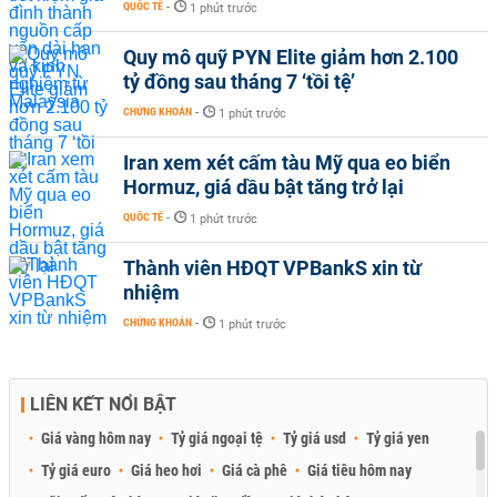
QUỐC TẾ
-
1 phút trước
Quy mô quỹ PYN Elite giảm hơn 2.100
tỷ đồng sau tháng 7 ‘tồi tệ’
CHỨNG KHOÁN
-
1 phút trước
Iran xem xét cấm tàu Mỹ qua eo biển
Hormuz, giá dầu bật tăng trở lại
QUỐC TẾ
-
1 phút trước
Thành viên HĐQT VPBankS xin từ
nhiệm
CHỨNG KHOÁN
-
1 phút trước
LIÊN KẾT NỔI BẬT
Giá vàng hôm nay
Tỷ giá ngoại tệ
Tỷ giá usd
Tỷ giá yen
Tỷ giá euro
Giá heo hơi
Giá cà phê
Giá tiêu hôm nay