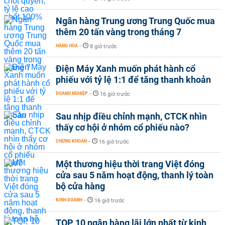
Ngân hàng Trung ương Trung Quốc mua
thêm 20 tấn vàng trong tháng 7
HÀNG HÓA
-
8 giờ trước
Điện Máy Xanh muốn phát hành cổ
phiếu với tỷ lệ 1:1 để tăng thanh khoản
DOANH NGHIỆP
-
16 giờ trước
Sau nhịp điều chỉnh mạnh, CTCK nhìn
thấy cơ hội ở nhóm cổ phiếu nào?
CHỨNG KHOÁN
-
16 giờ trước
Một thương hiệu thời trang Việt đóng
cửa sau 5 năm hoạt động, thanh lý toàn
bộ cửa hàng
KINH DOANH
-
16 giờ trước
TOP 10 ngân hàng lãi lớn nhất từ kinh