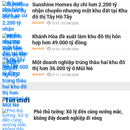
Sunshine Homes dự chi hơn 2.200 tỷ
nhận chuyển nhượng một khu đất tại Khu
đô thị Tây Hồ Tây
NHÀ ĐẤT
-
15:37 | 07/08/2026
Khánh Hòa đề xuất làm khu đô thị hỗn
hợp hơn 49.000 tỷ đồng
NHÀ ĐẤT
-
14:16 | 07/08/2026
Một doanh nghiệp trúng thầu hai khu đô
thị hơn 36.000 tỷ ở Mũi Né
NHÀ ĐẤT
-
07:17 | 07/08/2026
Tin mới
Phó thủ tướng: Xử lý đến cùng vướng mắc,
không đẩy doanh nghiệp đi vòng