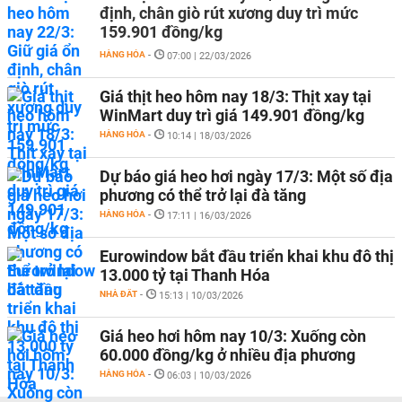
định, chân giò rút xương duy trì mức
159.901 đồng/kg
HÀNG HÓA
-
07:00 | 22/03/2026
Giá thịt heo hôm nay 18/3: Thịt xay tại
WinMart duy trì giá 149.901 đồng/kg
HÀNG HÓA
-
10:14 | 18/03/2026
Dự báo giá heo hơi ngày 17/3: Một số địa
phương có thể trở lại đà tăng
HÀNG HÓA
-
17:11 | 16/03/2026
Eurowindow bắt đầu triển khai khu đô thị
13.000 tỷ tại Thanh Hóa
NHÀ ĐẤT
-
15:13 | 10/03/2026
Giá heo hơi hôm nay 10/3: Xuống còn
60.000 đồng/kg ở nhiều địa phương
HÀNG HÓA
-
06:03 | 10/03/2026