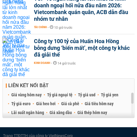
doanh ngoại hối nửa đầu năm 2026:
Vietcombank quán quân, ACB dẫn đầu
nhóm tư nhân
TÀI CHÍNH
-
10 giờ trước
Công ty 100 tỷ của Huấn Hoa Hồng
bỗng dưng ‘biến mất’, một công ty khác
đã giải thể
KINH DOANH
-
14 giờ trước
LIÊN KẾT NỔI BẬT
Giá vàng hôm nay
Tỷ giá ngoại tệ
Tỷ giá usd
Tỷ giá yen
Tỷ giá euro
Giá heo hơi
Giá cà phê
Giá tiêu hôm nay
Lãi suất ngân hàng
Giá xăng dầu
Giá thép hôm nay
Giá sầu riêng
Giá thịt heo
Giá gạo
Giá cao su
Best Retail Brokers
Diễn đàn đầu tư Việt Nam 2026
Trang TTĐTTH của công ty VietNewsCorp