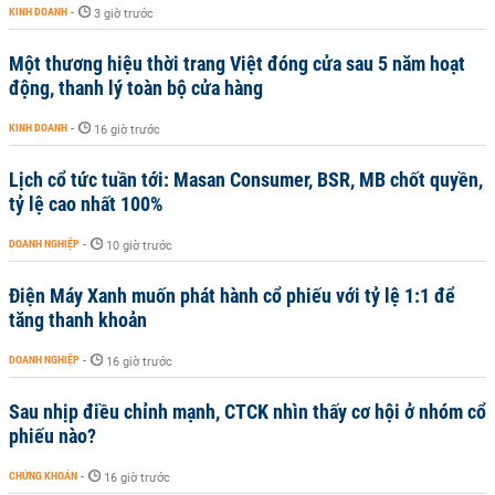
KINH DOANH
-
3 giờ trước
Một thương hiệu thời trang Việt đóng cửa sau 5 năm hoạt
động, thanh lý toàn bộ cửa hàng
KINH DOANH
-
16 giờ trước
Lịch cổ tức tuần tới: Masan Consumer, BSR, MB chốt quyền,
tỷ lệ cao nhất 100%
DOANH NGHIỆP
-
10 giờ trước
Điện Máy Xanh muốn phát hành cổ phiếu với tỷ lệ 1:1 để
tăng thanh khoản
DOANH NGHIỆP
-
16 giờ trước
Sau nhịp điều chỉnh mạnh, CTCK nhìn thấy cơ hội ở nhóm cổ
phiếu nào?
CHỨNG KHOÁN
-
16 giờ trước