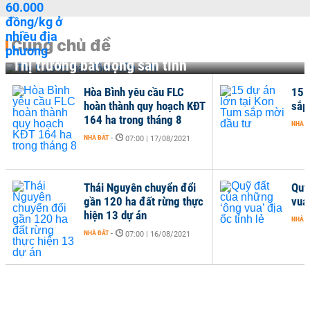
Cùng chủ đề
Thị trường bất động sản tỉnh
Hòa Bình yêu cầu FLC
15 
hoàn thành quy hoạch KĐT
sắp
164 ha trong tháng 8
NHÀ Đ
NHÀ ĐẤT
-
07:00 | 17/08/2021
Thái Nguyên chuyển đổi
Quỹ
gần 120 ha đất rừng thực
vua’
hiện 13 dự án
NHÀ Đ
NHÀ ĐẤT
-
07:00 | 16/08/2021