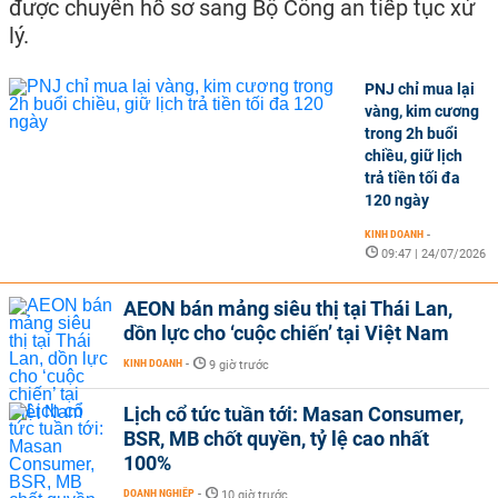
được chuyển hồ sơ sang Bộ Công an tiếp tục xử
lý.
PNJ chỉ mua lại
vàng, kim cương
trong 2h buổi
chiều, giữ lịch
trả tiền tối đa
120 ngày
KINH DOANH
-
09:47 | 24/07/2026
AEON bán mảng siêu thị tại Thái Lan,
dồn lực cho ‘cuộc chiến’ tại Việt Nam
KINH DOANH
-
9 giờ trước
Lịch cổ tức tuần tới: Masan Consumer,
BSR, MB chốt quyền, tỷ lệ cao nhất
100%
DOANH NGHIỆP
-
10 giờ trước