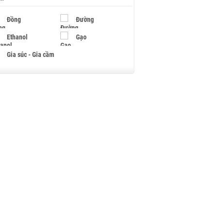
Đồng
Đường
Ethanol
Gạo
Gia súc - Gia cầm
Giấy
Gỗ
Hạt điều
Hồ tiêu - Hạt tiêu
Khí đốt
Kim loại khác
Mắc ca
Muối
Ngũ cốc
Nhựa - Hạt nhựa
Palladium
Phân bón