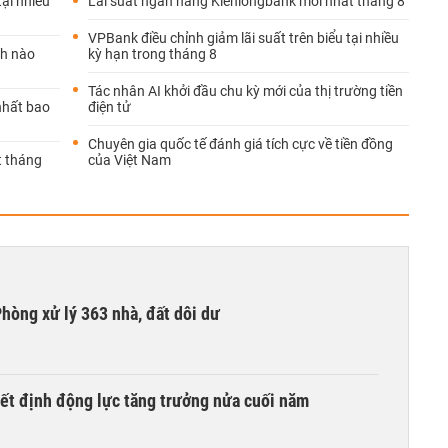
tại nhiều
Lãi suất ngân hàng Kienlongbank mới nhất tháng 8
VPBank điều chỉnh giảm lãi suất trên biểu tại nhiều
nh nào
kỳ hạn trong tháng 8
Tác nhân AI khởi đầu chu kỳ mới của thị trường tiền
 nhất bao
điện tử
Chuyên gia quốc tế đánh giá tích cực về tiền đồng
t tháng
của Việt Nam
hòng xử lý 363 nhà, đất dôi dư
yết định động lực tăng trưởng nửa cuối năm