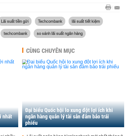
Lãi suất tiền gửi
Techcombank
lãi suất tiết kiệm
techcombank
so sánh lãi suất ngân hàng
CÙNG CHUYÊN MỤC
Đại biểu Quốc hội lo xung đột lợi ích khi
i nhất
ngân hàng quản lý tài sản đảm bảo trái
phiếu