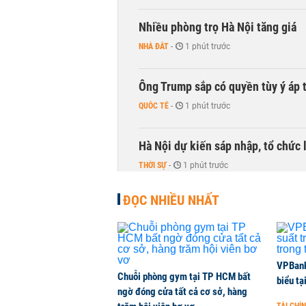
Nhiều phòng trọ Hà Nội tăng giá
NHÀ ĐẤT
-
1 phút trước
Ông Trump sắp có quyền tùy ý áp 
QUỐC TẾ
-
1 phút trước
Hà Nội dự kiến sáp nhập, tổ chức 
THỜI SỰ
-
1 phút trước
ĐỌC NHIỀU NHẤT
PNJ công bố thông tin bất thường
KINH DOANH
-
1 phút trước
Vận tải biển toàn cầu tăng mạnh b
VPBank 
Chuỗi phòng gym tại TP HCM bất
biểu tạ
QUỐC TẾ
-
1 phút trước
ngờ đóng cửa tất cả cơ sở, hàng