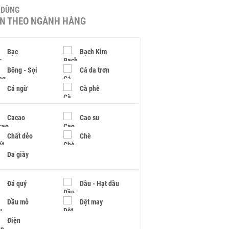
U DÙNG
IN THEO NGÀNH HÀNG
Bạc
Bạch Kim
Bông - Sợi
Cá da trơn
Cá ngừ
Cà phê
Cacao
Cao su
Chất dẻo
Chè
Da giày
Đá quý
Dầu - Hạt dầu
Dầu mỏ
Dệt may
Điện