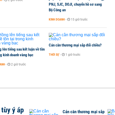
NH
-
2 giờ trước
PNJ, SJC, DOJI, chuyển hồ sơ sang
i doanh nghiệp bán dẫn hàng đầu của Mỹ
Bộ Công an
KINH DOANH
-
15 giờ trước
Cán cân thương mại sắp đổi chiều?
 lên tiếng sau kết luận về tồn
ng kinh doanh vàng bạc
THỜI SỰ
-
1 giờ trước
OANH
-
2 giờ trước
tùy ý áp
Cán cân thương mại sắp