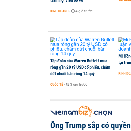
trăm hội viên bơ vơ
TÀI CHÍ
Việt Nam là điểm đến hấp dẫn vớ
KINH DOANH
-
4 giờ trước
THỜI SỰ
-
1 phút trước
Mi Hồng
Tập đoàn của Warren Buffett mua
tại tro
ròng gần 20 tỷ USD cổ phiếu, chấm
dứt chuỗi bán ròng 14 quý
KINH D
QUỐC TẾ
-
3 giờ trước
Ông Trump sắp có quyền 