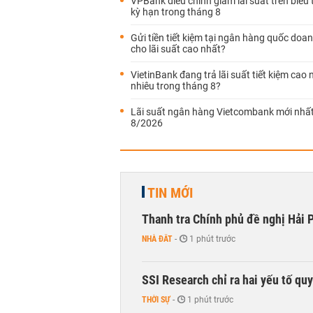
VPBank điều chỉnh giảm lãi suất trên biểu 
kỳ hạn trong tháng 8
Gửi tiền tiết kiệm tại ngân hàng quốc doa
cho lãi suất cao nhất?
VietinBank đang trả lãi suất tiết kiệm cao
nhiêu trong tháng 8?
Lãi suất ngân hàng Vietcombank mới nhấ
8/2026
TIN MỚI
Thanh tra Chính phủ đề nghị Hải P
NHÀ ĐẤT
-
1 phút trước
SSI Research chỉ ra hai yếu tố qu
THỜI SỰ
-
1 phút trước