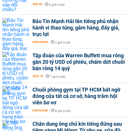
THỜI SỰ
-
6 giờ trước
Bảo Tín Mạnh Hải lên tiếng phủ nhận
hành vi thao túng, găm hàng, đẩy giá,
trục lợi
KINH DOANH
-
2 giờ trước
Tập đoàn của Warren Buffett mua ròng
gần 20 tỷ USD cổ phiếu, chấm dứt chuỗi
bán ròng 14 quý
QUỐC TẾ
-
7 giờ trước
Chuỗi phòng gym tại TP HCM bất ngờ
đóng cửa tất cả cơ sở, hàng trăm hội
viên bơ vơ
KINH DOANH
-
8 giờ trước
Chân dung ông chủ kín tiếng đứng sau
tiệm vàng Mi Hồng: Từ phụ xe, sửa đồ