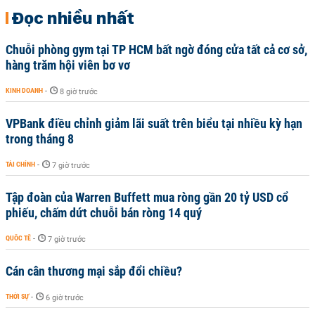
Đọc nhiều nhất
Chuỗi phòng gym tại TP HCM bất ngờ đóng cửa tất cả cơ sở,
hàng trăm hội viên bơ vơ
KINH DOANH
-
8 giờ trước
VPBank điều chỉnh giảm lãi suất trên biểu tại nhiều kỳ hạn
trong tháng 8
TÀI CHÍNH
-
7 giờ trước
Tập đoàn của Warren Buffett mua ròng gần 20 tỷ USD cổ
phiếu, chấm dứt chuỗi bán ròng 14 quý
QUỐC TẾ
-
7 giờ trước
Cán cân thương mại sắp đổi chiều?
THỜI SỰ
-
6 giờ trước