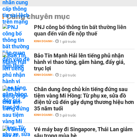
Cùng chuyên mục
PNJ công bố thông tin bất thường liên
quan đến vấn đề nộp thuế
KINH DOANH
-
1 giờ trước
Bảo Tín Mạnh Hải lên tiếng phủ nhận
hành vi thao túng, găm hàng, đẩy giá,
trục lợi
KINH DOANH
-
2 giờ trước
Chân dung ông chủ kín tiếng đứng sau
tiệm vàng Mi Hồng: Từ phụ xe, sửa đồ
điện tử cũ đến gây dựng thương hiệu hơn
35 năm tuổi
KINH DOANH
-
3 giờ trước
Vé máy bay đi Singapore, Thái Lan giảm
sâu trong mùa hè