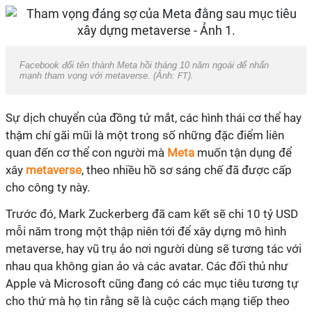
Facebook đổi tên thành Meta hồi tháng 10 năm ngoái để nhấn
mạnh tham vọng với metaverse. (Ảnh:
FT
).
Sự dịch chuyển của đồng tử mắt, các hình thái cơ thể hay
thậm chí gãi mũi là một trong số những đặc điểm liên
quan đến cơ thể con người mà
Meta
muốn tận dụng để
xây
metaverse
, theo nhiều hồ sơ sáng chế đã được cấp
cho công ty này.
Trước đó, Mark Zuckerberg đã cam kết sẽ chi 10 tỷ USD
mỗi năm trong một thập niên tới để xây dựng mô hình
metaverse, hay vũ trụ ảo nơi người dùng sẽ tương tác với
nhau qua không gian ảo và các avatar. Các đối thủ như
Apple và Microsoft cũng đang có các mục tiêu tương tự
cho thứ mà họ tin rằng sẽ là cuộc cách mạng tiếp theo