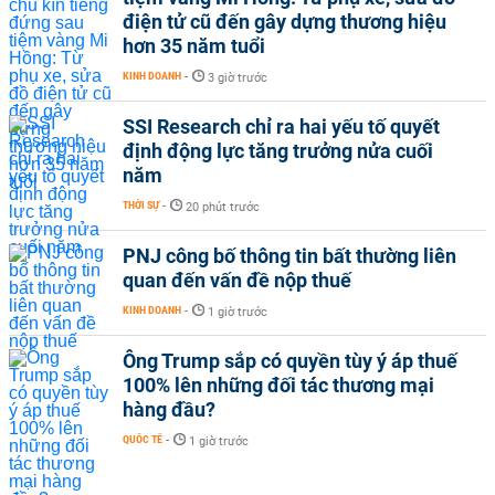
điện tử cũ đến gây dựng thương hiệu
hơn 35 năm tuổi
KINH DOANH
-
3 giờ trước
SSI Research chỉ ra hai yếu tố quyết
định động lực tăng trưởng nửa cuối
năm
THỜI SỰ
-
20 phút trước
PNJ công bố thông tin bất thường liên
quan đến vấn đề nộp thuế
KINH DOANH
-
1 giờ trước
Ông Trump sắp có quyền tùy ý áp thuế
100% lên những đối tác thương mại
hàng đầu?
QUỐC TẾ
-
1 giờ trước