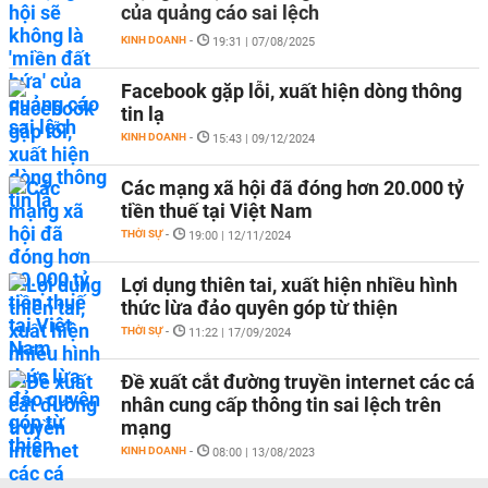
của quảng cáo sai lệch
KINH DOANH
-
19:31 | 07/08/2025
Facebook gặp lỗi, xuất hiện dòng thông
tin lạ
KINH DOANH
-
15:43 | 09/12/2024
Các mạng xã hội đã đóng hơn 20.000 tỷ
tiền thuế tại Việt Nam
THỜI SỰ
-
19:00 | 12/11/2024
Lợi dụng thiên tai, xuất hiện nhiều hình
thức lừa đảo quyên góp từ thiện
THỜI SỰ
-
11:22 | 17/09/2024
Đề xuất cắt đường truyền internet các cá
nhân cung cấp thông tin sai lệch trên
mạng
KINH DOANH
-
08:00 | 13/08/2023