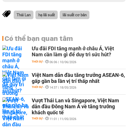
Thái Lan
hạ lãi suất
lãi suất cơ bản
Có thể bạn quan tâm
Ưu đãi FDI tăng mạnh ở châu Á, Việt
Nam cần làm gì để duy trì sức hút?
THỜI SỰ
-
06:06 | 10/06/2026
Việt Nam dẫn đầu tăng trưởng ASEAN-6,
gấp gần ba lần vị trí thấp nhất
THỜI SỰ
-
14:37 | 18/05/2026
Vượt Thái Lan và Singapore, Việt Nam
dẫn đầu Đông Nam Á về tăng trưởng
khách quốc tế
THỜI SỰ
-
11:01 | 11/05/2026