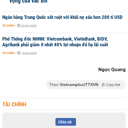
vọng của vắc xin
Ngân hàng Trung Quốc sốt ruột với khối nợ xấu hơn 200 tỉ USD
TÀI CHÍNH
-
20-05-2020
Phó Thống đốc NHNN: Vietcombank, VietinBank, BIDV,
Agribank phải giảm ít nhất 40% lợi nhuận để hạ lãi suất
TÀI CHÍNH
-
14-04-2020
Ngọc Quang
Theo
Vietnamplus/TTXVN
Copy link
TÀI CHÍNH
Chia sẻ