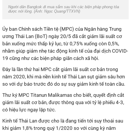
Người dân Bangkok đi mua sắm sau khi các biện pháp phong tỏa
được nới lỏng. (Ảnh: Ngọc Quang/TTXVN)
Ủy ban Chính sách Tiền tệ (MPC) của Ngân hàng Trung
ương Thái Lan (BoT) ngày 20/5 đã cắt giảm lãi suất cơ
bản xuống mức thấp kỷ lục, từ 0,75% xuống còn 0,5%,
nhằm giúp giảm nhẹ tác động kinh tế của đại dịch COVID-
19 cũng như các biện pháp giãn cách xã hội.
Đây là lần thứ hai MPC cắt giảm lãi suất cơ bản trong
năm 2020, khi mà nền kinh tế Thái Lan sụt giảm sâu hơn
so với dự báo trước đó do sự suy giảm kinh tế toàn cầu.
Thư ký MPC Titanun Malikamas cho biết, quyết định cắt
giảm lãi suất cơ bản, được thông qua với tỷ lệ phiếu 4-3,
có hiệu lực ngay lập tức.
Kinh tế Thái Lan được cho là đang tiến tới suy thoái sau
khi giảm 1,8% trong quý 1/2020 so với cùng kỳ năm