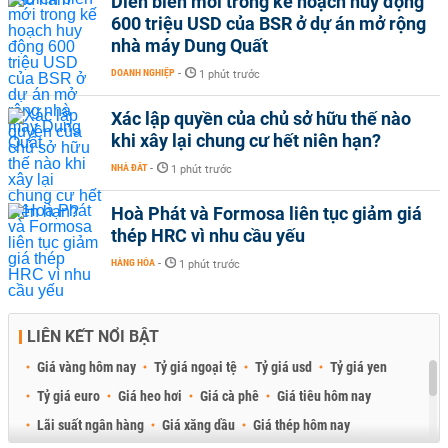
Diễn biến mới trong kế hoạch huy động
600 triệu USD của BSR ở dự án mở rộng
nhà máy Dung Quất
DOANH NGHIỆP
-
1 phút trước
Xác lập quyền của chủ sở hữu thế nào
khi xây lại chung cư hết niên hạn?
NHÀ ĐẤT
-
1 phút trước
Hoà Phát và Formosa liên tục giảm giá
thép HRC vì nhu cầu yếu
HÀNG HÓA
-
1 phút trước
LIÊN KẾT NỔI BẬT
Giá vàng hôm nay
Tỷ giá ngoại tệ
Tỷ giá usd
Tỷ giá yen
Tỷ giá euro
Giá heo hơi
Giá cà phê
Giá tiêu hôm nay
Lãi suất ngân hàng
Giá xăng dầu
Giá thép hôm nay