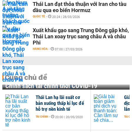
Thái Lan đạt thỏa thuận với Iran cho tàu
dầu qua eo biển Hormuz
QUỐC TẾ
-
20:24 | 28/03/2026
Xuất khẩu gạo sang Trung Đông gặp khó,
Thái Lan xoay trục sang châu Á và châu
Phi
HÀNG HÓA
-
07:00 | 27/03/2026
Cùng chủ đề
Chính sách tài chính thời COVID-19
Thái Lan hạ lãi suất cơ
Giải
bản xuống thấp kỉ lục để
dịc
hỗ trợ nền kinh tế
lắm
TÀI CHÍNH
-
TÀI C
20:00 | 20/05/2020