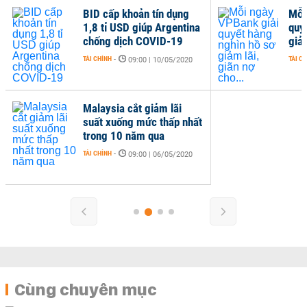
BID cấp khoản tín dụng
Mỗi
1,8 tỉ USD giúp Argentina
quy
chống dịch COVID-19
giảm
TÀI CHÍNH
-
TÀI C
09:00 | 10/05/2020
Malaysia cắt giảm lãi
suất xuống mức thấp nhất
trong 10 năm qua
TÀI CHÍNH
-
09:00 | 06/05/2020
Cùng chuyên mục