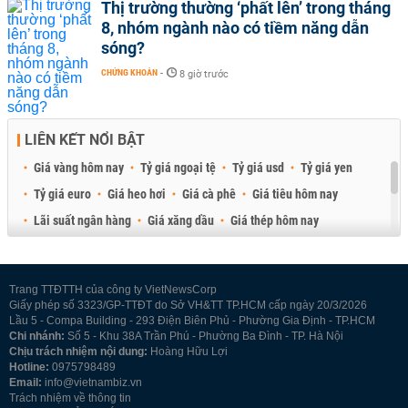
Thị trường thường ‘phất lên’ trong tháng
8, nhóm ngành nào có tiềm năng dẫn
sóng?
CHỨNG KHOÁN
-
8 giờ trước
LIÊN KẾT NỔI BẬT
Giá vàng hôm nay
Tỷ giá ngoại tệ
Tỷ giá usd
Tỷ giá yen
Tỷ giá euro
Giá heo hơi
Giá cà phê
Giá tiêu hôm nay
Lãi suất ngân hàng
Giá xăng dầu
Giá thép hôm nay
Giá sầu riêng
Giá thịt heo
Giá gạo
Giá cao su
Best Retail Brokers
Diễn đàn đầu tư Việt Nam 2026
Trang TTĐTTH của công ty VietNewsCorp
Giấy phép số 3323/GP-TTĐT do Sở VH&TT TP.HCM cấp ngày 20/3/2026
Lầu 5 - Compa Building - 293 Điện Biên Phủ - Phường Gia Định - TP.HCM
Chi nhánh:
Số 5 - Khu 38A Trần Phú - Phường Ba Đình - TP. Hà Nội
Chịu trách nhiệm nội dung:
Hoàng Hữu Lợi
Hotline:
0975798489
Email:
info@vietnambiz.vn
Trách nhiệm về thông tin