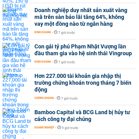
Doanh nghiệp duy nhất sản xuất vàng
mã trên sàn báo lãi tăng 64%, không
vay một đồng nào từ ngân hàng
KINH DOANH
-
7 giờ trước
Con gái tỷ phú Phạm Nhật Vượng lần
đầu tham gia vào hệ sinh thái Vingroup
KINH DOANH
-
7 giờ trước
Hơn 227.000 tài khoản gia nhập thị
trường chứng khoán trong tháng 7 biến
động
CHỨNG KHOÁN
-
7 giờ trước
Bamboo Capital và BCG Land bị hủy tư
cách công ty đại chúng
DOANH NGHIỆP
-
9 giờ trước