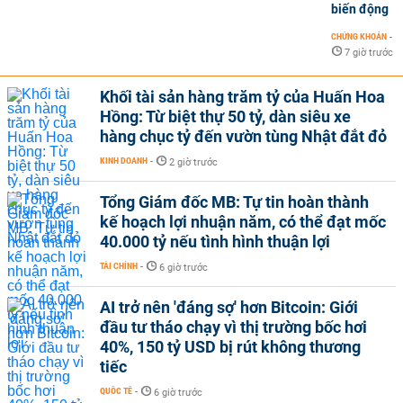
biến động
CHỨNG KHOÁN
-
7 giờ trước
Khối tài sản hàng trăm tỷ của Huấn Hoa
Hồng: Từ biệt thự 50 tỷ, dàn siêu xe
hàng chục tỷ đến vườn tùng Nhật đắt đỏ
KINH DOANH
-
2 giờ trước
Tổng Giám đốc MB: Tự tin hoàn thành
kế hoạch lợi nhuận năm, có thể đạt mốc
40.000 tỷ nếu tình hình thuận lợi
TÀI CHÍNH
-
6 giờ trước
AI trở nên 'đáng sợ' hơn Bitcoin: Giới
đầu tư tháo chạy vì thị trường bốc hơi
40%, 150 tỷ USD bị rút không thương
tiếc
QUỐC TẾ
-
6 giờ trước