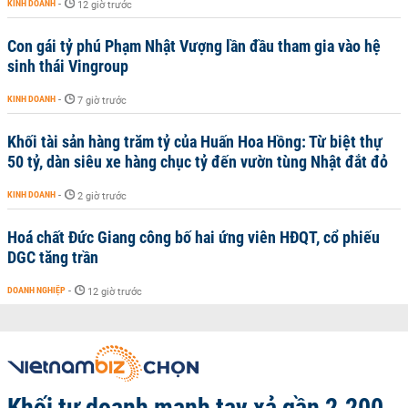
KINH DOANH
-
12 giờ trước
Con gái tỷ phú Phạm Nhật Vượng lần đầu tham gia vào hệ
sinh thái Vingroup
KINH DOANH
-
7 giờ trước
Khối tài sản hàng trăm tỷ của Huấn Hoa Hồng: Từ biệt thự
50 tỷ, dàn siêu xe hàng chục tỷ đến vườn tùng Nhật đắt đỏ
KINH DOANH
-
2 giờ trước
Hoá chất Đức Giang công bố hai ứng viên HĐQT, cổ phiếu
DGC tăng trần
DOANH NGHIỆP
-
12 giờ trước
Khối tự doanh mạnh tay xả gần 2.200