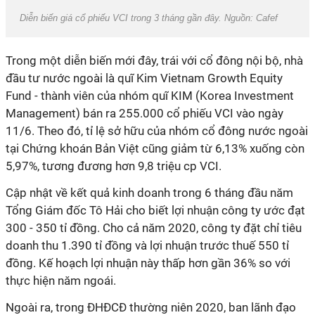
Diễn biến giá cổ phiếu VCI trong 3 tháng gần đây. Nguồn: Cafef
Trong một diễn biến mới đây, trái với cổ đông nội bộ, nhà
đầu tư nước ngoài là quĩ Kim Vietnam Growth Equity
Fund - thành viên của nhóm quĩ KIM (Korea Investment
Management) bán ra 255.000 cổ phiếu VCI vào ngày
11/6. Theo đó, tỉ lệ sở hữu của nhóm cổ đông nước ngoài
tại Chứng khoán Bản Việt cũng giảm từ 6,13% xuống còn
5,97%, tương đương hơn 9,8 triệu cp VCI.
Cập nhật về kết quả kinh doanh trong 6 tháng đầu năm
Tổng Giám đốc Tô Hải cho biết lợi nhuận công ty ước đạt
300 - 350 tỉ đồng. Cho cả năm 2020, công ty đặt chỉ tiêu
doanh thu 1.390 tỉ đồng và lợi nhuận trước thuế 550 tỉ
đồng. Kế hoạch lợi nhuận này thấp hơn gần 36% so với
thực hiện năm ngoái.
Ngoài ra, trong ĐHĐCĐ thường niên 2020, ban lãnh đạo