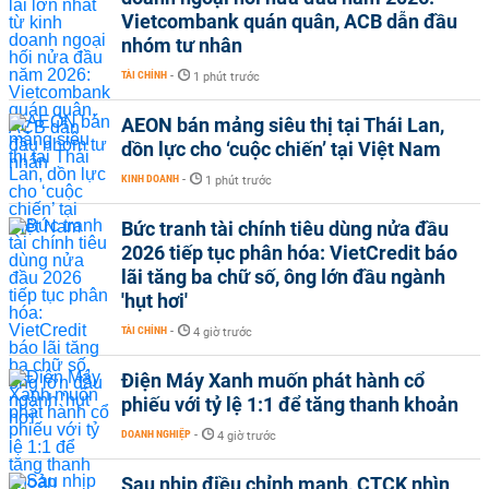
Vietcombank quán quân, ACB dẫn đầu
nhóm tư nhân
TÀI CHÍNH
-
1 phút trước
AEON bán mảng siêu thị tại Thái Lan,
dồn lực cho ‘cuộc chiến’ tại Việt Nam
KINH DOANH
-
1 phút trước
Bức tranh tài chính tiêu dùng nửa đầu
2026 tiếp tục phân hóa: VietCredit báo
lãi tăng ba chữ số, ông lớn đầu ngành
'hụt hơi'
TÀI CHÍNH
-
4 giờ trước
Điện Máy Xanh muốn phát hành cổ
phiếu với tỷ lệ 1:1 để tăng thanh khoản
DOANH NGHIỆP
-
4 giờ trước
Sau nhịp điều chỉnh mạnh, CTCK nhìn