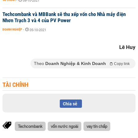
-
08-10-2021
Techcombank và MBBank sẽ thu xếp vốn cho Nhà máy điện
Nhơn Trạch 3 và 4 của PV Power
DOANH NGHIỆP
-
05-10-2021
Lê Huy
Theo
Doanh Nghiệp & Kinh Doanh
Copy link
TÀI CHÍNH
Chia sẻ
Techcombank
vốn nước ngoài
vay tín chấp