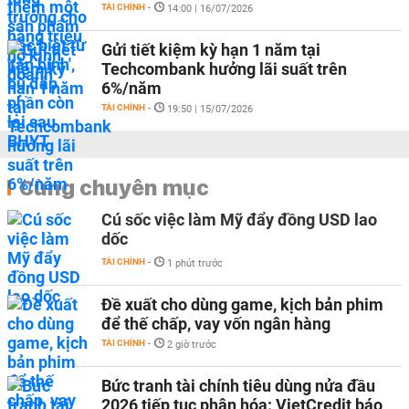
TÀI CHÍNH
-
14:00 | 16/07/2026
Gửi tiết kiệm kỳ hạn 1 năm tại
Techcombank hưởng lãi suất trên
6%/năm
TÀI CHÍNH
-
19:50 | 15/07/2026
Cùng chuyên mục
Cú sốc việc làm Mỹ đẩy đồng USD lao
dốc
TÀI CHÍNH
-
1 phút trước
Đề xuất cho dùng game, kịch bản phim
để thế chấp, vay vốn ngân hàng
TÀI CHÍNH
-
2 giờ trước
Bức tranh tài chính tiêu dùng nửa đầu
2026 tiếp tục phân hóa: VietCredit báo