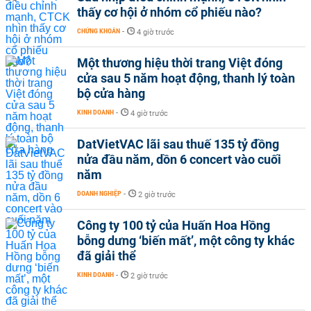
thấy cơ hội ở nhóm cổ phiếu nào?
CHỨNG KHOÁN
-
4 giờ trước
Một thương hiệu thời trang Việt đóng
cửa sau 5 năm hoạt động, thanh lý toàn
bộ cửa hàng
KINH DOANH
-
4 giờ trước
DatVietVAC lãi sau thuế 135 tỷ đồng
nửa đầu năm, dồn 6 concert vào cuối
năm
DOANH NGHIỆP
-
2 giờ trước
Công ty 100 tỷ của Huấn Hoa Hồng
bỗng dưng ‘biến mất’, một công ty khác
đã giải thể
KINH DOANH
-
2 giờ trước