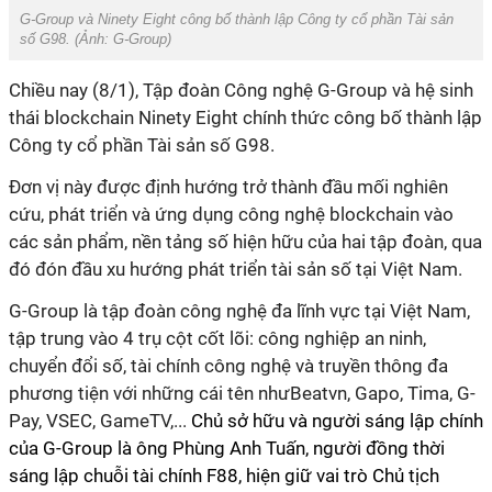
G-Group và Ninety Eight công bố thành lập Công ty cổ phần Tài sản
số G98. (Ảnh:
G-Group
)
Chiều nay (8/1), Tập đoàn Công nghệ G-Group và hệ sinh
thái blockchain Ninety Eight chính thức công bố thành lập
Công ty cổ phần Tài sản số G98.
Đơn vị này
được định hướng trở thành đầu mối nghiên
cứu, phát triển và ứng dụng công nghệ blockchain vào
các sản phẩm, nền tảng số hiện hữu của hai tập đoàn, qua
đó đón đầu xu hướng phát triển tài sản số tại Việt Nam.
G-Group là tập đoàn công nghệ đa lĩnh vực tại Việt Nam,
tập trung vào 4 trụ cột cốt lõi: công nghiệp an ninh,
chuyển đổi số, tài chính công nghệ và truyền thông đa
phương tiện với những cái tên nhưBeatvn, Gapo, Tima, G-
Pay, VSEC, GameTV,...
Chủ sở hữu và người sáng lập chính
của G-Group là ông Phùng Anh Tuấn, người đồng thời
sáng lập chuỗi tài chính F88, hiện giữ vai trò Chủ tịch