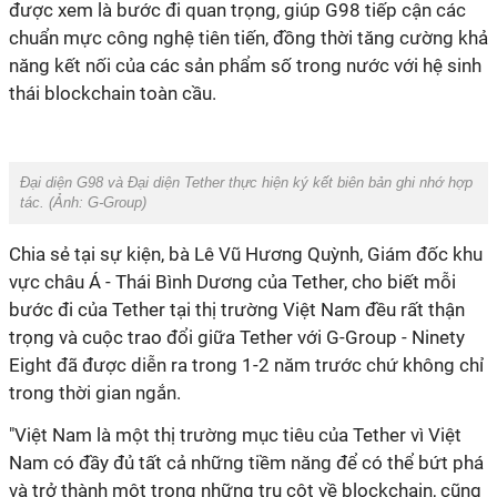
được xem là bước đi quan trọng, giúp G98 tiếp cận các
chuẩn mực công nghệ tiên tiến, đồng thời tăng cường khả
năng kết nối của các sản phẩm số trong nước với hệ sinh
thái blockchain toàn cầu.
Đại diện G98 và Đại diện Tether thực hiện ký kết biên bản ghi nhớ hợp
tác. (Ảnh:
G-Group
)
Chia sẻ tại sự kiện, bà Lê Vũ Hương Quỳnh, Giám đốc khu
vực châu Á - Thái Bình Dương của Tether, cho biết mỗi
bước đi của Tether tại thị trường Việt Nam đều rất thận
trọng và cuộc trao đổi giữa Tether với G-Group - Ninety
Eight đã được diễn ra trong 1-2 năm trước chứ không chỉ
trong thời gian ngắn.
"Việt Nam là một thị trường mục tiêu của Tether vì Việt
Nam có đầy đủ tất cả những tiềm năng để có thể bứt phá
và trở thành một trong những trụ cột về blockchain, cũng