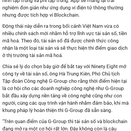
hình tập trung và phi tập trung. App sẽ mang lại trải
nghiệm đơn giản như ứng dụng ví điện tử thông thường
nhưng được tích hợp ví Blockchain.
Động thái này diễn ra trong bối cảnh Việt Nam vừa có
nhiều chính sách mới nhằm hỗ trợ lĩnh vực tài sản số, tiền
mã hoá. Theo đó, tài sản số đã được chính thức công
nhận là một loại tài sản và sẽ thực hiện thí điểm giao dịch
ở thị trường tài sản mã hoá.
Chia sẻ lý do chọn bây giờ để bắt tay với Ninety Eight mở
công ty về tài sản số, ông Hà Trung Kiên, Phó Chủ tịch
Tập đoàn Công nghệ G-Group cho rằng thời điểm hiện tại
là cơ hội cho các doanh nghiệp công nghệ như G-Group
bắt đầu xây dựng nền tảng về công nghệ cũng như con
người, cùng các quy trình vận hành nhằm đảm bảo, khi mà
khung pháp lý hoàn thiện thì G-Group đã sẵn sàng.
"Trên quan điểm của G-Group thì tài sản số và blockchain
đang mở ra một cơ hội rất lớn. Đây không còn là câu