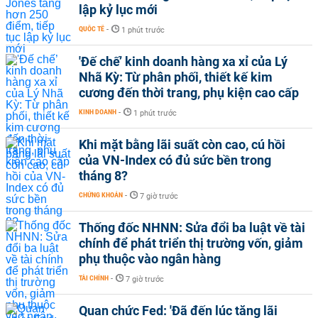
lập kỷ lục mới
QUỐC TẾ
-
1 phút trước
'Đế chế’ kinh doanh hàng xa xỉ của Lý
Nhã Kỳ: Từ phân phối, thiết kế kim
cương đến thời trang, phụ kiện cao cấp
KINH DOANH
-
1 phút trước
Khi mặt bằng lãi suất còn cao, cú hồi
của VN-Index có đủ sức bền trong
tháng 8?
CHỨNG KHOÁN
-
7 giờ trước
Thống đốc NHNN: Sửa đổi ba luật về tài
chính để phát triển thị trường vốn, giảm
phụ thuộc vào ngân hàng
TÀI CHÍNH
-
7 giờ trước
Quan chức Fed: 'Đã đến lúc tăng lãi