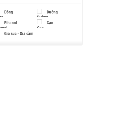
Đồng
Đường
Ethanol
Gạo
Gia súc - Gia cầm
Giấy
Gỗ
Hạt điều
Hồ tiêu - Hạt tiêu
Khí đốt
Kim loại khác
Mắc ca
Muối
Ngũ cốc
Nhựa - Hạt nhựa
Palladium
Phân bón