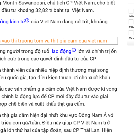
Montri Suwanposri, chủ tịch CP Việt Nam, cho biết
đầu tư khoảng 32,82 tỉ baht tại Việt Nam.
ởng kinh tế
của Việt Nam đang rất tốt, khoảng
ng người trong độ tuổi
lao động
lớn và chính trị ổn
 tích cực trong các quyết định đầu tư của CP.
à thành viên của nhiều hiệp định thương mại song
u quốc gia, tạo điều kiện thuận lợi cho xuất khẩu.
hẩu các sản phẩm gia cầm của Việt Nam được kì vọng
g chính là động lực để CP mới đây đầu tư vào giai
ợp chế biến và xuất khẩu thịt gia cẩm.
 thịt gia cầm hiện đại nhất khu vực Đông Nam Á với
triệu con gà/tuần. Điều này giúp CP Việt Nam trở
 gà lớn thứ hai của tập đoàn, sau CP Thái Lan. Hiện