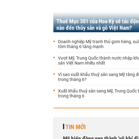
Thuế Mục 301 của Hoa Kỳ sẽ tác độn
nào đến thủy sản và gỗ Việt Nam?
Doanh nghiệp Mỹ tranh thủ gom hàng, xu
tôm tháng 6 tăng mạnh
Vượt Mỹ, Trung Quốc thành nước nhập kh
sản Việt Nam nhiều nhất
Vì sao xuất khẩu thuỷ sản sang Mỹ tăng đ
trong tháng 6?
Xuất khẩu thuỷ sản sang Mỹ, Trung Quốc 
trong tháng 6
TIN MỚI
Mỹ biến đồng yen thành 'vũ khí địa