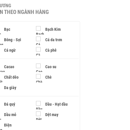
HƯƠNG
IN THEO NGÀNH HÀNG
Bạc
Bạch Kim
Bông - Sợi
Cá da trơn
Cá ngừ
Cà phê
Cacao
Cao su
Chất dẻo
Chè
Da giày
Đá quý
Dầu - Hạt dầu
Dầu mỏ
Dệt may
Điện