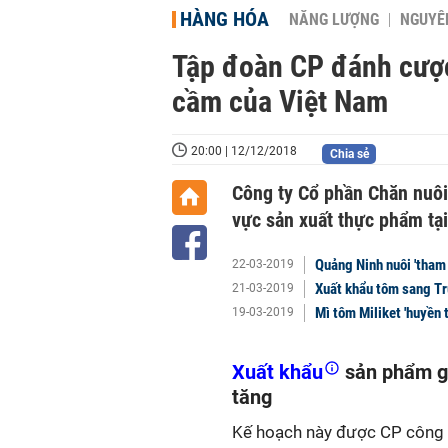
HÀNG HÓA
NĂNG LƯỢNG
NGUYÊN
Tập đoàn CP đánh cược 
cầm của Việt Nam
20:00 | 12/12/2018
Chia sẻ
Công ty Cổ phần Chăn nuôi
vực sản xuất thực phẩm tại
Quảng Ninh nuôi 'tham 
22-03-2019
Xuất khẩu tôm sang T
21-03-2019
Mì tôm Miliket 'huyền t
19-03-2019
Xuất khẩu
sản phẩm gi
tăng
Kế hoạch này được CP công b