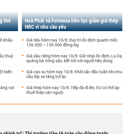
g thế
Hoà Phát và Formosa liên tục giảm giá thép
HRC vì nhu cầu yếu
ất khẩu
Giá tiêu hôm nay 10/8: Duy trì ổn định quanh mốc
136.000 – 139.000 đồng/kg
ẩu thuỷ
Giá sầu riêng hôm nay 10/8: Giữ nhịp ổn định, La Dạ
quảng bá nông sản, kết nối với người tiêu dùng
ột biến
Giá cao su hôm nay 10/8: Khởi sắc đầu tuần khi nhu
cầu lốp xe tăng trở lại
tăng vọt
Giá thép hôm nay 10/8: Tiếp đà đi lên, EU có thể áp
thuế thép cán nguội
 chính trị': Thị trường tiền tệ toàn cầu đứng trước