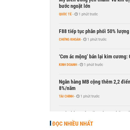
bước ngoặt lớn
QUỐC TẾ
-
1 phút trước
F88 tiếp tục phân phối 50% lượng 
CHỨNG KHOÁN
-
1 phút trước
‘Cơn ác mộng’ bán lại kim cương: 
KINH DOANH
-
1 phút trước
Ngân hàng MB cộng thêm 2,2 điểm
8%/năm
TÀI CHÍNH
-
1 phút trước
Ngân hàng nào tăng được nhiều ti
TÀI CHÍNH
-
1 phút trước
ĐỌC NHIỀU NHẤT