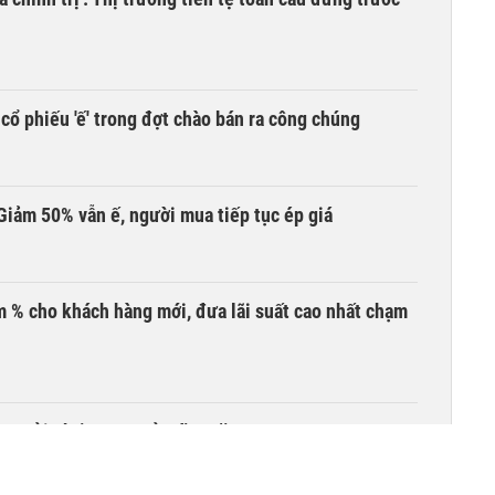
cổ phiếu 'ế' trong đợt chào bán ra công chúng
Giảm 50% vẫn ế, người mua tiếp tục ép giá
 % cho khách hàng mới, đưa lãi suất cao nhất chạm
ền gửi nhất trong nửa đầu năm 2026?