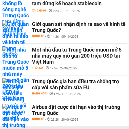
tạm dừng kế hoạch stablecoin
TÀI CHÍNH
-
19:36 | 19/10/2025
Giới quan sát nhận định ra sao về kinh tế
Trung Quốc?
QUỐC TẾ
-
14:26 | 05/10/2025
Một nhà đầu tư Trung Quốc muốn mở 5
nhà máy quy mô gần 200 triệu USD tại
Việt Nam
THỜI SỰ
-
17:54 | 24/09/2025
Trung Quốc gia hạn điều tra chống trợ
cấp với sản phẩm sữa EU
HÀNG HÓA
-
17:59 | 18/08/2025
Airbus đặt cược dài hạn vào thị trường
Trung Quốc
QUỐC TẾ
-
23:28 | 28/06/2025