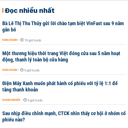
Đọc nhiều nhất
Bà Lê Thị Thu Thủy gửi lời chào tạm biệt VinFast sau 9 năm
gắn bó
KINH DOANH
-
19 giờ trước
Một thương hiệu thời trang Việt đóng cửa sau 5 năm hoạt
động, thanh lý toàn bộ cửa hàng
KINH DOANH
-
5 giờ trước
Điện Máy Xanh muốn phát hành cổ phiếu với tỷ lệ 1:1 để
tăng thanh khoản
DOANH NGHIỆP
-
5 giờ trước
Sau nhịp điều chỉnh mạnh, CTCK nhìn thấy cơ hội ở nhóm cổ
phiếu nào?