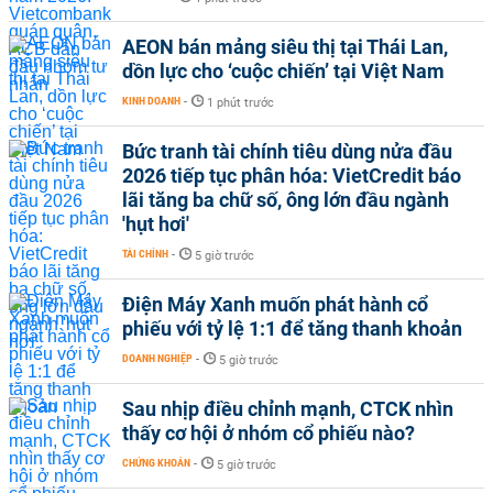
AEON bán mảng siêu thị tại Thái Lan,
dồn lực cho ‘cuộc chiến’ tại Việt Nam
KINH DOANH
-
1 phút trước
Bức tranh tài chính tiêu dùng nửa đầu
2026 tiếp tục phân hóa: VietCredit báo
lãi tăng ba chữ số, ông lớn đầu ngành
'hụt hơi'
TÀI CHÍNH
-
5 giờ trước
Điện Máy Xanh muốn phát hành cổ
phiếu với tỷ lệ 1:1 để tăng thanh khoản
DOANH NGHIỆP
-
5 giờ trước
Sau nhịp điều chỉnh mạnh, CTCK nhìn
thấy cơ hội ở nhóm cổ phiếu nào?
CHỨNG KHOÁN
-
5 giờ trước