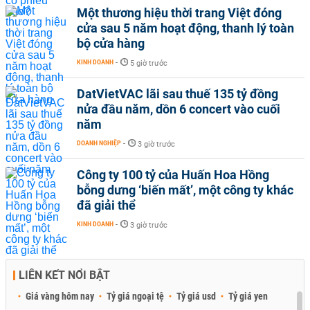
Một thương hiệu thời trang Việt đóng
cửa sau 5 năm hoạt động, thanh lý toàn
bộ cửa hàng
KINH DOANH
-
5 giờ trước
DatVietVAC lãi sau thuế 135 tỷ đồng
nửa đầu năm, dồn 6 concert vào cuối
năm
DOANH NGHIỆP
-
3 giờ trước
Công ty 100 tỷ của Huấn Hoa Hồng
bỗng dưng ‘biến mất’, một công ty khác
đã giải thể
KINH DOANH
-
3 giờ trước
LIÊN KẾT NỔI BẬT
Giá vàng hôm nay
Tỷ giá ngoại tệ
Tỷ giá usd
Tỷ giá yen