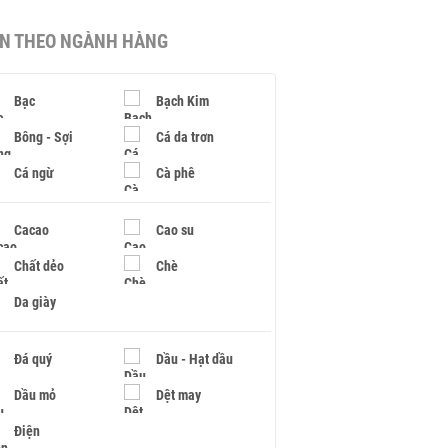
IN THEO NGÀNH HÀNG
Bạc
Bạch Kim
Bông - Sợi
Cá da trơn
Cá ngừ
Cà phê
Cacao
Cao su
Chất dẻo
Chè
Da giày
Đá quý
Dầu - Hạt dầu
Dầu mỏ
Dệt may
Điện