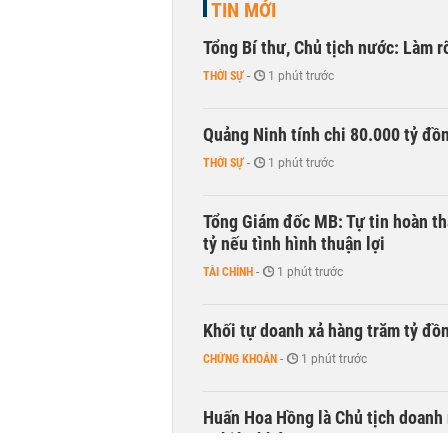
TIN MỚI
Tổng Bí thư, Chủ tịch nước: Làm r
THỜI SỰ
-
1 phút trước
Quảng Ninh tính chi 80.000 tỷ đồ
THỜI SỰ
-
1 phút trước
Tổng Giám đốc MB: Tự tin hoàn th
tỷ nếu tình hình thuận lợi
TÀI CHÍNH
-
1 phút trước
Khối tự doanh xả hàng trăm tỷ đồ
CHỨNG KHOÁN
-
1 phút trước
Huấn Hoa Hồng là Chủ tịch doanh 
nghiệp khác