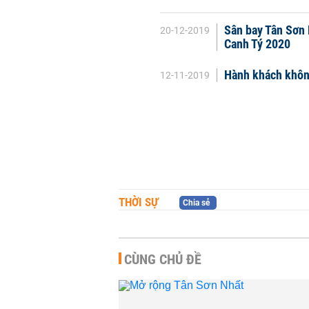
Sân bay Tân Sơn 
20-12-2019
Canh Tý 2020
Hành khách không
12-11-2019
THỜI SỰ
Chia sẻ
CÙNG CHỦ ĐỀ
II/2021 khởi
Vietstar Airlines 'đòi' quyền
ng Nhà ga T3
xây dựng nhà ga T3 Tân Sơ