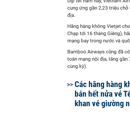
Dịp tết năm nay, Vietnam Air
cung ứng gần 2,23 triệu chỗ
địa.
Hãng hàng không Vietjet cho
Chạp tới 16 tháng Giêng), hã
mạng bay trong nước và quốc
Bamboo Airways cũng đã côn
toàn mạng nội địa, tăng gần
cùng kỳ).
Các hãng hàng k
bán hết nửa vé Tế
khan vé giường n