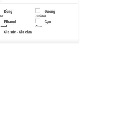
Đồng
Đường
Ethanol
Gạo
Gia súc - Gia cầm
Giấy
Gỗ
Hạt điều
Hồ tiêu - Hạt tiêu
Khí đốt
Kim loại khác
Mắc ca
Muối
Ngũ cốc
Nhựa - Hạt nhựa
Palladium
Phân bón