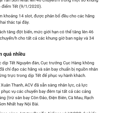
 tại Tân Sơn Nhất lên 46 chuyến/h trong một số khung
o điểm Tết (9/1/2020).
m khoảng 14 slot, được phân bổ đều cho các hãng
ai thác tại đây.
ch tăng đột biến, mức giới hạn có thể tăng lên 46
chuyến/h cho tất cả các khung giờ ban ngày và 34
m quá nhiều
 dịp Tết Nguyên đán, Cục trưởng Cục Hàng không
 đã chỉ đạo các hãng và sân bay chuẩn bị nguồn nhân
ng trực trong dịp Tết để phục vụ hành khách.
Xuân Thanh, ACV đã sẵn sàng nhân lực, cả lực
 phục vụ các chuyến bay đêm tại tất cả các cảng
g (trừ sân bay Côn Đảo, Điện Biên, Cà Mau, Rạch
Sơn Nhất hay Nội Bài.