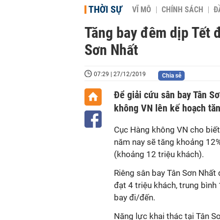
THỜI SỰ
VĨ MÔ
CHÍNH SÁCH
Đ
Tăng bay đêm dịp Tết đ
Sơn Nhất
07:29 | 27/12/2019
Chia sẻ
Để giải cứu sân bay Tân S
không VN lên kế hoạch tă
Cục Hàng không VN cho biết, 
năm nay sẽ tăng khoảng 12% 
(khoảng 12 triệu khách).
Riêng sân bay Tân Sơn Nhất d
đạt 4 triệu khách, trung bìn
bay đi/đến.
Năng lực khai thác tại Tân 