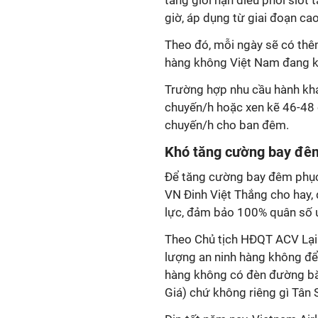
tăng giới hạn điều phối slot
giờ, áp dụng từ giai đoạn ca
Theo đó, mỗi ngày sẽ có thê
hàng không Việt Nam đang kh
Trường hợp nhu cầu hành khá
chuyến/h hoặc xen kẽ 46-48 
chuyến/h cho ban đêm.
Khó tăng cường bay đê
Để tăng cường bay đêm phục
VN Đinh Việt Thắng cho hay,
lực, đảm bảo 100% quân số ứ
Theo Chủ tịch HĐQT ACV Lại 
lượng an ninh hàng không để
hàng không có đèn đường băn
Giá) chứ không riêng gì Tân 